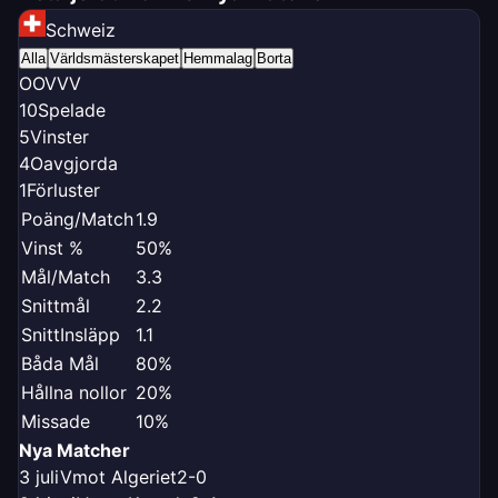
Schweiz
Alla
Världsmästerskapet
Hemmalag
Borta
O
O
V
V
V
10
Spelade
5
Vinster
4
Oavgjorda
1
Förluster
Poäng/Match
1.9
Vinst %
50%
Mål/Match
3.3
Snittmål
2.2
SnittInsläpp
1.1
Båda Mål
80%
Hållna nollor
20%
Missade
10%
Nya Matcher
3 juli
V
mot Algeriet
2-0