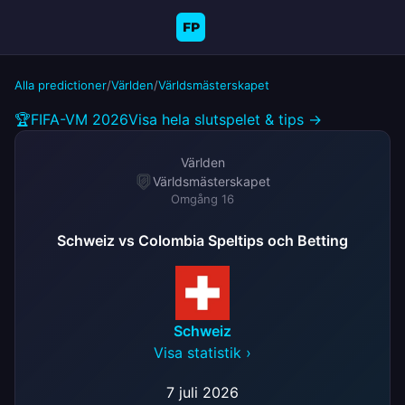
FP
Alla predictioner
/
Världen
/
Världsmästerskapet
🏆
FIFA-VM 2026
Visa hela slutspelet & tips →
Världen
Världsmästerskapet
Omgång 16
Schweiz vs Colombia Speltips och Betting
Schweiz
Visa statistik ›
7 juli 2026