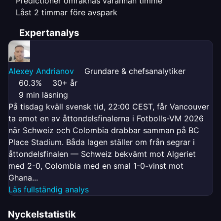
Predictioner omräknas varannan timme
Låst 2 timmar före avspark
Expertanalys
Alexey Andrianov
Grundare & chefsanalytiker
60.3%
30+ år
9 min läsning
På tisdag kväll svensk tid, 22:00 CEST, får Vancouver
ta emot en av åttondelsfinalerna i Fotbolls-VM 2026
när Schweiz och Colombia drabbar samman på BC
Place Stadium. Båda lagen ställer om från segrar i
åttondelsfinalen — Schweiz bekvämt mot Algeriet
med 2-0, Colombia med en smal 1-0-vinst mot
Ghana...
Läs fullständig analys
Nyckelstatistik