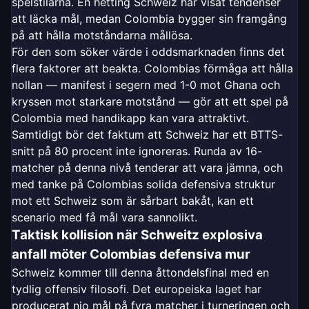
spelstilarna. En hetting Schweiz har visat tendenser
att läcka mål, medan Colombia bygger sin framgång
på att hålla motståndarna mållösa.
För den som söker värde i oddsmarknaden finns det
flera faktorer att beakta. Colombias förmåga att hålla
nollan — manifest i segern med 1-0 mot Ghana och
kryssen mot starkare motstånd — gör att ett spel på
Colombia med handikapp kan vara attraktivt.
Samtidigt bör det faktum att Schweiz har ett BTTS-
snitt på 80 procent inte ignoreras. Runda av 16-
matcher på denna nivå tenderar att vara jämna, och
med tanke på Colombias solida defensiva struktur
mot ett Schweiz som är sårbart bakåt, kan ett
scenario med få mål vara sannolikt.
Taktisk kollision när Schweitz explosiva
anfall möter Colombias defensiva mur
Schweiz kommer till denna åttondelsfinal med en
tydlig offensiv filosofi. Det europeiska laget har
producerat nio mål på fyra matcher i turneringen och