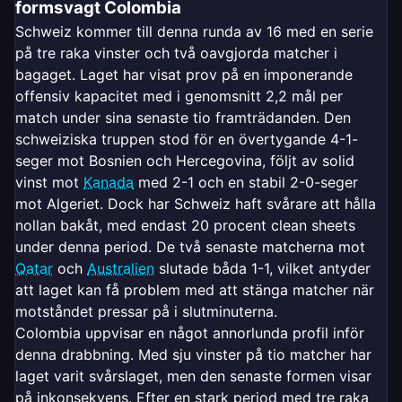
formsvagt Colombia
Schweiz kommer till denna runda av 16 med en serie
på tre raka vinster och två oavgjorda matcher i
bagaget. Laget har visat prov på en imponerande
offensiv kapacitet med i genomsnitt 2,2 mål per
match under sina senaste tio framträdanden. Den
schweiziska truppen stod för en övertygande 4-1-
seger mot Bosnien och Hercegovina, följt av solid
vinst mot
Kanada
med 2-1 och en stabil 2-0-seger
mot Algeriet. Dock har Schweiz haft svårare att hålla
nollan bakåt, med endast 20 procent clean sheets
under denna period. De två senaste matcherna mot
Qatar
och
Australien
slutade båda 1-1, vilket antyder
att laget kan få problem med att stänga matcher när
motståndet pressar på i slutminuterna.
Colombia uppvisar en något annorlunda profil inför
denna drabbning. Med sju vinster på tio matcher har
laget varit svårslaget, men den senaste formen visar
på inkonsekvens. Efter en stark period med tre raka