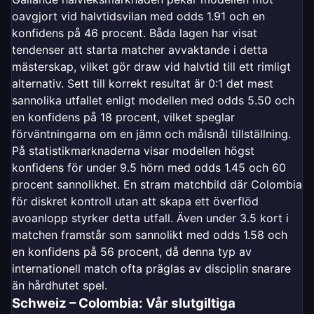
oavgjort vid halvtidsvilan med odds 1.91 och en
konfidens på 46 procent. Båda lagen har visat
tendenser att starta matcher avvaktande i detta
mästerskap, vilket gör draw vid halvtid till ett rimligt
alternativ. Sett till korrekt resultat är 0:1 det mest
sannolika utfallet enligt modellen med odds 5.50 och
en konfidens på 18 procent, vilket speglar
förväntningarna om en jämn och målsnål tillställning.
På statistikmarknaderna visar modellen högst
konfidens för under 9.5 hörn med odds 1.45 och 60
procent sannolikhet. En stram matchbild där Colombia
för diskret kontroll utan att skapa ett överflöd
avoanlopp styrker detta utfall. Även under 3.5 kort i
matchen framstår som sannolikt med odds 1.58 och
en konfidens på 56 procent, då denna typ av
internationell match ofta präglas av disciplin snarare
än hårdhutet spel.
Schweiz – Colombia: Vår slutgiltiga