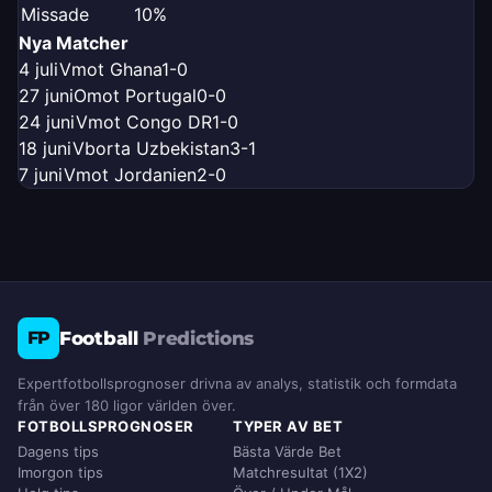
Missade
10%
Nya Matcher
4 juli
V
mot Ghana
1-0
27 juni
O
mot Portugal
0-0
24 juni
V
mot Congo DR
1-0
18 juni
V
borta Uzbekistan
3-1
7 juni
V
mot Jordanien
2-0
Football
Predictions
FP
Expertfotbollsprognoser drivna av analys, statistik och formdata
från över 180 ligor världen över.
FOTBOLLSPROGNOSER
TYPER AV BET
Dagens tips
Bästa Värde Bet
Imorgon tips
Matchresultat (1X2)