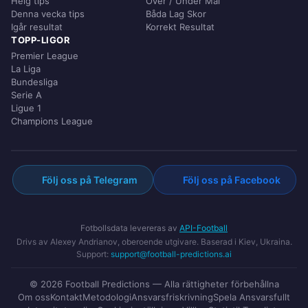
Helg tips
Över / Under Mål
Denna vecka tips
Båda Lag Skor
Igår resultat
Korrekt Resultat
TOPP-LIGOR
Premier League
La Liga
Bundesliga
Serie A
Ligue 1
Champions League
Följ oss på Telegram
Följ oss på Facebook
Fotbollsdata levereras av
API-Football
Drivs av Alexey Andrianov, oberoende utgivare. Baserad i Kiev, Ukraina.
Support:
support@football-predictions.ai
© 2026 Football Predictions — Alla rättigheter förbehållna
Om oss
Kontakt
Metodologi
Ansvarsfriskrivning
Spela Ansvarsfullt