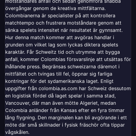
motståndares anfall och sedan genomföra snabba
övergångar genom de kreativa mittfältarna.
Colombianerna är specialister på att kontrollera
matchtempo och frustrera motståndare genom att
sänka spelets intensitet när resultatet är gynnsamt.
Hur denna match kommer att avgöras handlar i
grunden om vilket lag som lyckas diktera spelets
karaktär. Får Schweitz tid och utrymme att bygga
anfall, kommer Colombias försvarslinje att utsättas för
ihållande press. Begränsas schweizarna däremot i
mittfältet och tvingas till fel, öppnar sig farliga
kontringar för det sydamerikanska laget. Enligt
uppgifter från colombia.as.com har Schweiz dessutom
en logistisk fördel då laget spelar i samma stad,
Vancouver, där man även mötte Algeriet, medan
Colombia anländer från Kansas efter en fyra timmar
lång flygning. Den marginalen kan bli avgörande i ett
möte där små skillnader i fysisk fräschör ofta tippar
vågskålen.