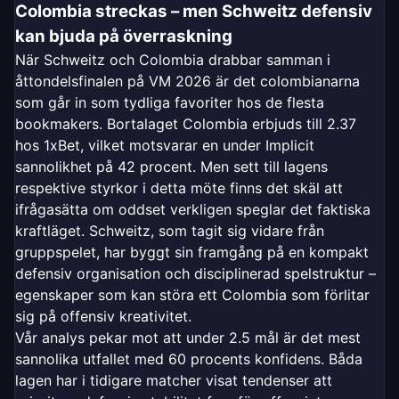
Colombia streckas – men Schweitz defensiv
kan bjuda på överraskning
När Schweitz och Colombia drabbar samman i
åttondelsfinalen på VM 2026 är det colombianarna
som går in som tydliga favoriter hos de flesta
bookmakers. Bortalaget Colombia erbjuds till 2.37
hos 1xBet, vilket motsvarar en under Implicit
sannolikhet på 42 procent. Men sett till lagens
respektive styrkor i detta möte finns det skäl att
ifrågasätta om oddset verkligen speglar det faktiska
kraftläget. Schweitz, som tagit sig vidare från
gruppspelet, har byggt sin framgång på en kompakt
defensiv organisation och disciplinerad spelstruktur –
egenskaper som kan störa ett Colombia som förlitar
sig på offensiv kreativitet.
Vår analys pekar mot att under 2.5 mål är det mest
sannolika utfallet med 60 procents konfidens. Båda
lagen har i tidigare matcher visat tendenser att