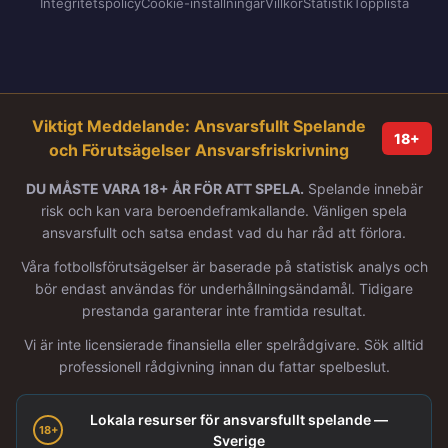
Integritetspolicy
Cookie-inställningar
Villkor
Statistik
Topplista
Viktigt Meddelande: Ansvarsfullt Spelande
18+
och Förutsägelser Ansvarsfriskrivning
DU MÅSTE VARA 18+ ÅR FÖR ATT SPELA.
Spelande innebär
risk och kan vara beroendeframkallande. Vänligen spela
ansvarsfullt och satsa endast vad du har råd att förlora.
Våra fotbollsförutsägelser är baserade på statistisk analys och
bör endast användas för underhållningsändamål. Tidigare
prestanda garanterar inte framtida resultat.
Vi är inte licensierade finansiella eller spelrådgivare. Sök alltid
professionell rådgivning innan du fattar spelbeslut.
Lokala resurser för ansvarsfullt spelande —
18+
Sverige