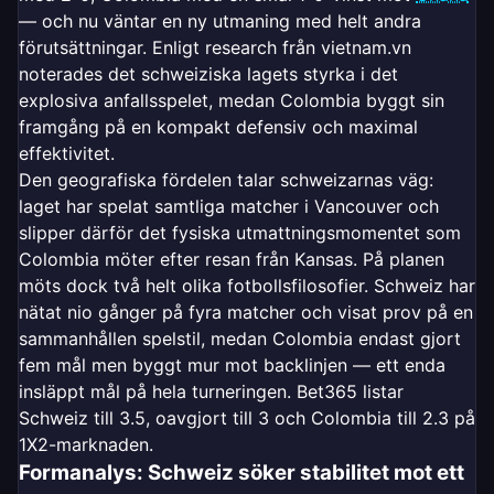
— och nu väntar en ny utmaning med helt andra
förutsättningar. Enligt research från vietnam.vn
noterades det schweiziska lagets styrka i det
explosiva anfallsspelet, medan Colombia byggt sin
framgång på en kompakt defensiv och maximal
effektivitet.
Den geografiska fördelen talar schweizarnas väg:
laget har spelat samtliga matcher i Vancouver och
slipper därför det fysiska utmattningsmomentet som
Colombia möter efter resan från Kansas. På planen
möts dock två helt olika fotbollsfilosofier. Schweiz har
nätat nio gånger på fyra matcher och visat prov på en
sammanhållen spelstil, medan Colombia endast gjort
fem mål men byggt mur mot backlinjen — ett enda
insläppt mål på hela turneringen. Bet365 listar
Schweiz till 3.5, oavgjort till 3 och Colombia till 2.3 på
1X2-marknaden.
Formanalys: Schweiz söker stabilitet mot ett