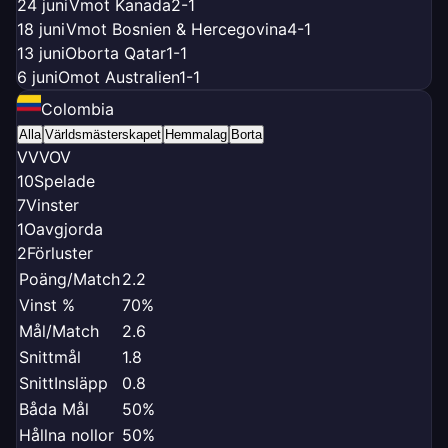
24 juni
V
mot Kanada
2-1
18 juni
V
mot Bosnien & Hercegovina
4-1
13 juni
O
borta Qatar
1-1
6 juni
O
mot Australien
1-1
Colombia
Alla
Världsmästerskapet
Hemmalag
Borta
V
V
V
O
V
10
Spelade
7
Vinster
1
Oavgjorda
2
Förluster
Poäng/Match
2.2
Vinst %
70%
Mål/Match
2.6
Snittmål
1.8
SnittInsläpp
0.8
Båda Mål
50%
Hållna nollor
50%