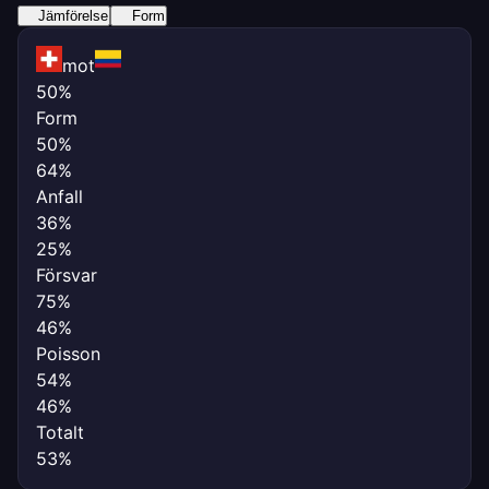
Jämförelse
Form
mot
50%
Form
50%
64%
Anfall
36%
25%
Försvar
75%
46%
Poisson
54%
46%
Totalt
53%