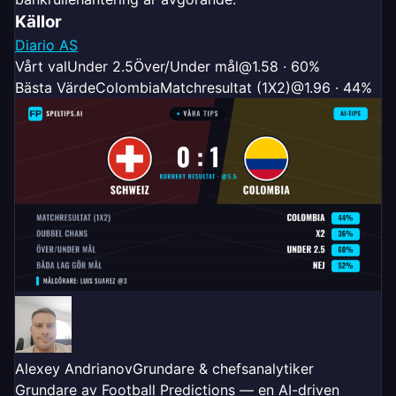
Källor
Diario AS
Vårt val
Under 2.5
Över/Under mål
@1.58 · 60%
Bästa Värde
Colombia
Matchresultat (1X2)
@1.96 · 44%
Alexey Andrianov
Grundare & chefsanalytiker
Grundare av Football Predictions — en AI-driven