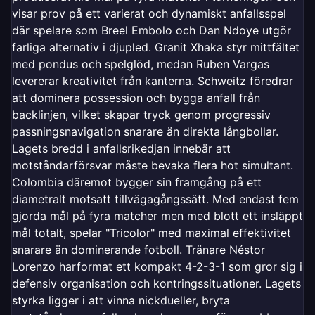
visar prov på ett varierat och dynamiskt anfallsspel
där spelare som Breel Embolo och Dan Ndoye utgör
farliga alternativ i djupled. Granit Xhaka styr mittfältet
med pondus och spelglöd, medan Ruben Vargas
levererar kreativitet från kanterna. Schweitz föredrar
att dominera possession och bygga anfall från
backlinjen, vilket skapar tryck genom progressiv
passningsnavigation snarare än direkta långbollar.
Lagets bredd i anfallsrikedjan innebär att
motståndarförsvar måste bevaka flera hot simultant.
Colombia däremot bygger sin framgång på ett
diametralt motsatt tillvägagångssätt. Med endast fem
gjorda mål på fyra matcher men med blott ett insläppt
mål totalt, spelar "Tricolor" med maximal effektivitet
snarare än dominerande fotboll. Tränare Néstor
Lorenzo harformat ett kompakt 4-2-3-1 som gror sig i
defensiv organisation och kontringssituationer. Lagets
styrka ligger i att vinna nickdueller, bryta