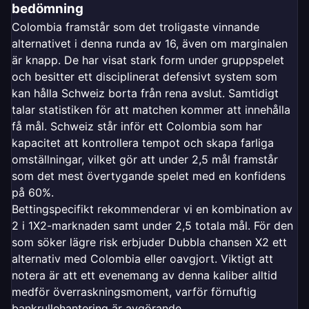
bedömning
Colombia framstår som det troligaste vinnande
alternativet i denna runda av 16, även om marginalen
är knapp. De har visat stark form under gruppspelet
och besitter ett disciplinerat defensivt system som
kan hålla Schweiz borta från rena avslut. Samtidigt
talar statistiken för att matchen kommer att innehålla
få mål. Schweiz står inför ett Colombia som har
kapacitet att kontrollera tempot och skapa farliga
omställningar, vilket gör att under 2,5 mål framstår
som det mest övertygande spelet med en konfidens
på 60%.
Bettingspecifikt rekommenderar vi en kombination av
2 i 1X2-marknaden samt under 2,5 totala mål. För den
som söker lägre risk erbjuder Dubbla chansen X2 ett
alternativ med Colombia eller oavgjort. Viktigt att
notera är att ett evenemang av denna kaliber alltid
medför överraskningsmoment, varför förnuftig
bankrullehantering är avgörande.