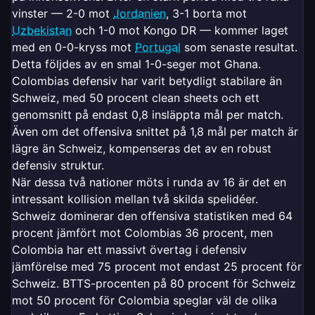
vinster — 2-0 mot
Jordanien
, 3-1 borta mot
Uzbekistan
och 1-0 mot Kongo DR — kommer laget
med en 0-0-kryss mot
Portugal
som senaste resultat.
Detta följdes av en smal 1-0-seger mot Ghana.
Colombias defensiv har varit betydligt stabilare än
Schweiz, med 50 procent clean sheets och ett
genomsnitt på endast 0,8 insläppta mål per match.
Även om det offensiva snittet på 1,8 mål per match är
lägre än Schweiz, kompenseras det av en robust
defensiv struktur.
När dessa två nationer möts i runda av 16 är det en
intressant kollision mellan två skilda spelidéer.
Schweiz dominerar den offensiva statistiken med 64
procent jämfört mot Colombias 36 procent, men
Colombia har ett massivt övertag i defensiv
jämförelse med 75 procent mot endast 25 procent för
Schweiz. BTTS-procenten på 80 procent för Schweiz
mot 50 procent för Colombia speglar väl de olika