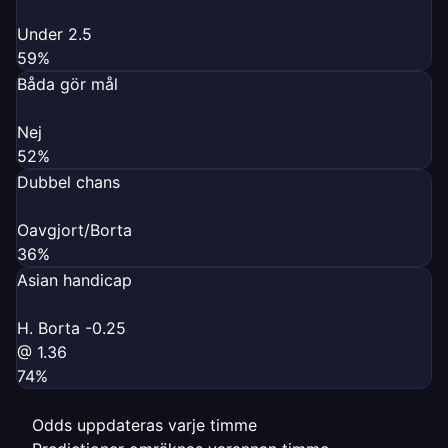
Under 2.5
59%
Båda gör mål
Nej
52%
Dubbel chans
Oavgjort/Borta
36%
Asian handicap
H. Borta -0.25
@ 1.36
74%
Odds uppdateras varje timme