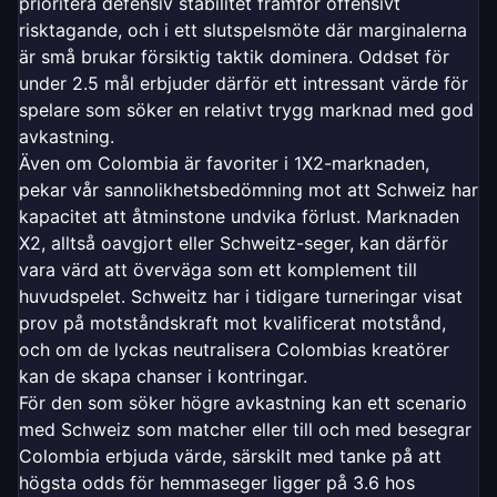
prioritera defensiv stabilitet framför offensivt
risktagande, och i ett slutspelsmöte där marginalerna
är små brukar försiktig taktik dominera. Oddset för
under 2.5 mål erbjuder därför ett intressant värde för
spelare som söker en relativt trygg marknad med god
avkastning.
Även om Colombia är favoriter i 1X2-marknaden,
pekar vår sannolikhetsbedömning mot att Schweiz har
kapacitet att åtminstone undvika förlust. Marknaden
X2, alltså oavgjort eller Schweitz-seger, kan därför
vara värd att överväga som ett komplement till
huvudspelet. Schweitz har i tidigare turneringar visat
prov på motståndskraft mot kvalificerat motstånd,
och om de lyckas neutralisera Colombias kreatörer
kan de skapa chanser i kontringar.
För den som söker högre avkastning kan ett scenario
med Schweiz som matcher eller till och med besegrar
Colombia erbjuda värde, särskilt med tanke på att
högsta odds för hemmaseger ligger på 3.6 hos