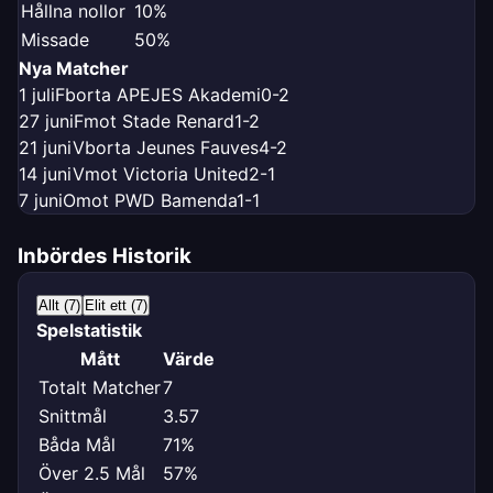
Hållna nollor
10%
Missade
50%
Nya Matcher
1 juli
F
borta APEJES Akademi
0-2
27 juni
F
mot Stade Renard
1-2
21 juni
V
borta Jeunes Fauves
4-2
14 juni
V
mot Victoria United
2-1
7 juni
O
mot PWD Bamenda
1-1
Inbördes Historik
Allt (7)
Elit ett (7)
Spelstatistik
Mått
Värde
Totalt Matcher
7
Snittmål
3.57
Båda Mål
71%
Över 2.5 Mål
57%