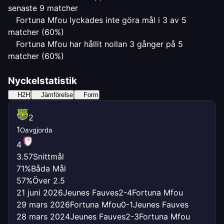
senaste 9 matcher
Fortuna Mfou lyckades inte göra mål i 3 av 5
matcher (60%)
Fortuna Mfou har hållit nollan 3 gånger på 5
matcher (60%)
Nyckelstatistik
H2H
Jämförelse
Form
2
1
Oavgjorda
4
3.57
Snittmål
71%
Båda Mål
57%
Över 2.5
21 juni 2026
Jeunes Fauves
2-4
Fortuna Mfou
29 mars 2026
Fortuna Mfou
0-1
Jeunes Fauves
28 mars 2024
Jeunes Fauves
2-3
Fortuna Mfou