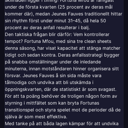
skillnaden ligger i
timing
: Fortuna Mfou är farligast
under de första kvarten (25 procent av deras mål
kommer där), medan Jeunes Fauves traditionellt hittar
sin rhythm först under minut 31–45, då hela 50
procent av deras anfall resulterar i balj.
Den taktiska frågan blir därför: Vem kontrollerar
tempot? Fortuna Mfou, med sina tre clean sheets
denna säsong, har visat kapacitet att stänga matcher
tidigt och sedan kontra. Deras anfallsstrategi bygger
på snabba omställningar under de inledande
minuterna, innan motståndaren hinner organisera sitt
försvar. Jeunes Fauves å sin sida måste vara
tålmodiga och undvika att bli utskämda i
öppningskvarten, där de statistiskt är som svagast.
För att ta poäng behöver de troligen någon form av
styrning i mittfältet som kan bryta Fortunas
transitionspel och styra spelet mot de perioder då de
själva är som mest effektiva.
Med tanke på att båda lagen kämpar för att undvika