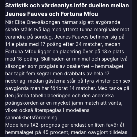
Statistik och värdeanlys inför duellen mellan
Jeunes Fauves och Fortuna Mfou
När Elite One-säsongen närmar sig ett avgörande
skede ställs två lag med ytterst tunna marginaler mot
varandra på söndag. Jeunes Fauves befinner sig på
14:e plats med 17 poäng efter 24 matcher, medan
Fortuna Mfou ligger en placering över på 13:e plats
med 18 poäng. Skillnaden är minimal och speglar två
säsonger som präglats av osäkerhet – hemmalaget
har tagit fem segrar men drabbats av hela 17
nederlag, medan gästerna står på fyra vinster och sex
oavgjorda men har förlorat 14 matcher. Med tanke på
den jämna tabellplaceringen och den anemiska
poängskörden är en mycket jämn match att vänta,
vilket också återspeglas i modellens
sannolikhetsfördelning.
Modellens 1X2-prognos ger endast en liten favör åt
hemmalaget på 45 procent, medan oavgjort tilldelas