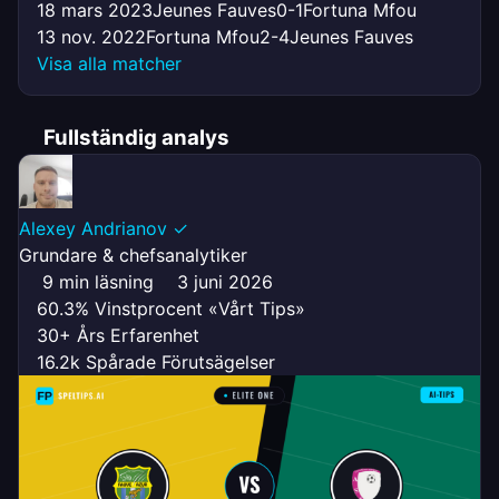
18 mars 2023
Jeunes Fauves
0-1
Fortuna Mfou
13 nov. 2022
Fortuna Mfou
2-4
Jeunes Fauves
Visa alla matcher
Fullständig analys
Alexey Andrianov
✓
Grundare & chefsanalytiker
9 min läsning
3 juni 2026
60.3% Vinstprocent «Vårt Tips»
30+ Års Erfarenhet
16.2k Spårade Förutsägelser