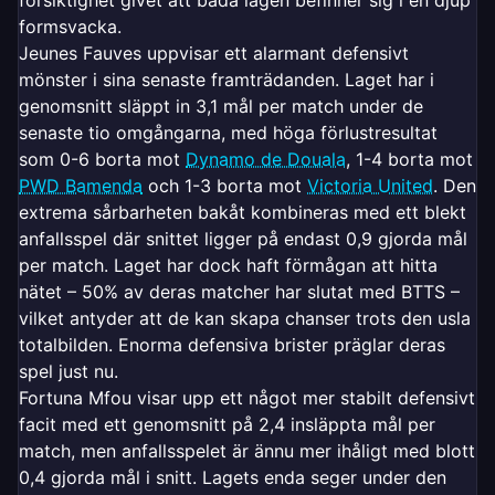
försiktighet givet att båda lagen befinner sig i en djup
formsvacka.
Jeunes Fauves uppvisar ett alarmant defensivt
mönster i sina senaste framträdanden. Laget har i
genomsnitt släppt in 3,1 mål per match under de
senaste tio omgångarna, med höga förlustresultat
som 0-6 borta mot
Dynamo de Douala
, 1-4 borta mot
PWD Bamenda
och 1-3 borta mot
Victoria United
. Den
extrema sårbarheten bakåt kombineras med ett blekt
anfallsspel där snittet ligger på endast 0,9 gjorda mål
per match. Laget har dock haft förmågan att hitta
nätet – 50% av deras matcher har slutat med BTTS –
vilket antyder att de kan skapa chanser trots den usla
totalbilden. Enorma defensiva brister präglar deras
spel just nu.
Fortuna Mfou visar upp ett något mer stabilt defensivt
facit med ett genomsnitt på 2,4 insläppta mål per
match, men anfallsspelet är ännu mer ihåligt med blott
0,4 gjorda mål i snitt. Lagets enda seger under den