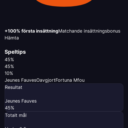
+100% första insättning
Matchande insättningsbonus
Hämta
Speltips
45%
45%
10%
Jeunes Fauves
Oavgjort
Fortuna Mfou
Resultat
Jeunes Fauves
45%
Totalt mål