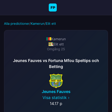
FP
Alla predictioner
/
Kamerun
/
Elit ett
Kamerun
Elit ett
Omgång 25
Jeunes Fauves vs Fortuna Mfou Speltips och
Betting
Jeunes Fauves
Visa statistik ›
14.
17 p