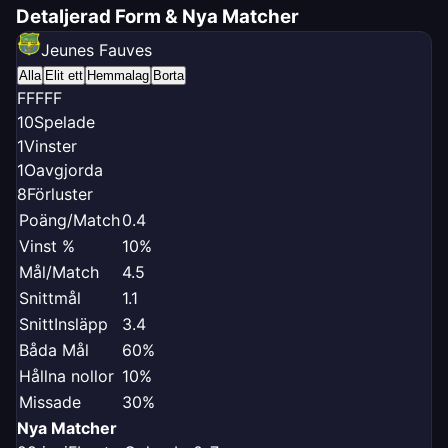
Detaljerad Form & Nya Matcher
Jeunes Fauves
Alla
Elit ett
Hemmalag
Borta
F
F
F
F
F
10
Spelade
1
Vinster
1
Oavgjorda
8
Förluster
Poäng/Match
0.4
Vinst %
10%
Mål/Match
4.5
Snittmål
1.1
SnittInsläpp
3.4
Båda Mål
60%
Hållna nollor
10%
Missade
30%
Nya Matcher