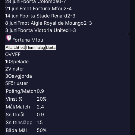
28 juni
F
borta Colombe
0-7
21 juni
F
mot Fortuna Mfou
2-4
14 juni
F
borta Stade Renard
2-3
8 juni
F
mot Aigle Royal de Moungo
2-3
3 juni
F
borta Victoria United
1-3
Fortuna Mfou
Alla
Elit ett
Hemmalag
Borta
O
V
V
F
F
10
Spelade
2
Vinster
3
Oavgjorda
5
Förluster
Poäng/Match
0.9
Vinst %
20%
Mål/Match
2.4
Snittmål
0.9
SnittInsläpp
1.5
Båda Mål
50%