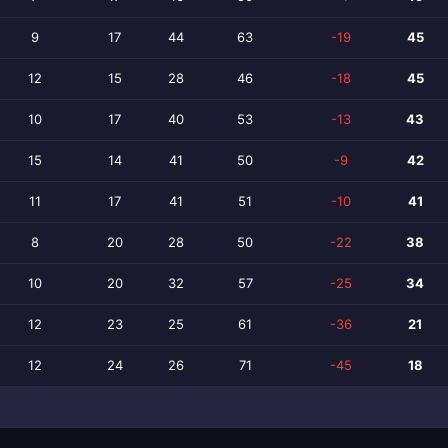
9
17
44
63
-19
45
12
15
28
46
-18
45
10
17
40
53
-13
43
15
14
41
50
-9
42
11
17
41
51
-10
41
8
20
28
50
-22
38
10
20
32
57
-25
34
12
23
25
61
-36
21
12
24
26
71
-45
18