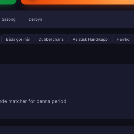
Säsong
Derbyn
Båda gör mål
Dubbel chans
Asiatisk Handikapp
Halvtid
de matcher för denna period