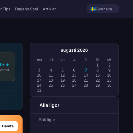
r Tips
Dagens Spel
Artiklar
Svenska
augusti 2026
må
må
on
to
fr
lö
sö
stik →
1
2
Metod
3
4
5
6
7
8
9
10
11
12
13
14
15
16
17
18
19
20
21
22
23
24
25
26
27
28
29
30
31
Alla ligor
Hämta