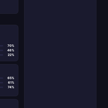
70%
46%
22%
65%
61%
74%