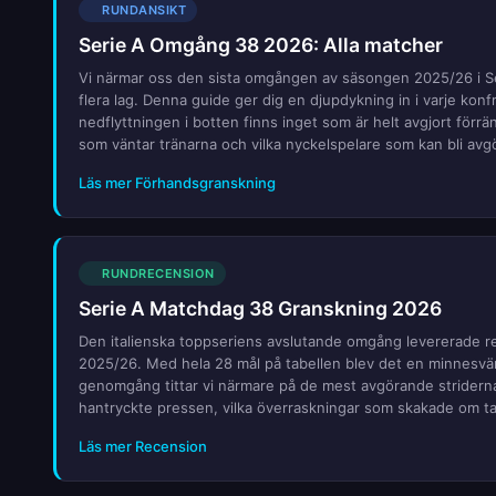
RUNDANSIKT
Serie A Omgång 38 2026: Alla matcher
Vi närmar oss den sista omgången av säsongen 2025/26 i Ser
flera lag. Denna guide ger dig en djupdykning in i varje kon
nedflyttningen i botten finns inget som är helt avgjort förrän
som väntar tränarna och vilka nyckelspelare som kan bli avgö
inte missa något i den italienska fotbollens stora finalvecka.
Läs mer Förhandsgranskning
RUNDRECENSION
Serie A Matchdag 38 Granskning 2026
Den italienska toppseriens avslutande omgång levererade r
2025/26. Med hela 28 mål på tabellen blev det en minnesvär
genomgång tittar vi närmare på de mest avgörande striderna 
hantryckte pressen, vilka överraskningar som skakade om ta
tidiga ledningar till sista minutens hjärtklappning var inget g
Läs mer Recension
av hur den spännande säsongen tog slut, med fokus på de s
Oavsett vilket lag du rotade för, erbjöd matchdag 38 något fö