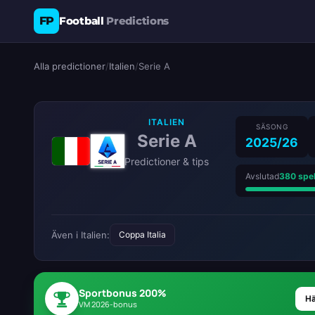
FP
Football
Predictions
Alla predictioner
/
Italien
/
Serie A
ITALIEN
SÄSONG
Serie A
2025/26
Predictioner & tips
Avslutad
380 spe
Även i Italien:
Coppa Italia
Sportbonus 200%
H
VM 2026-bonus