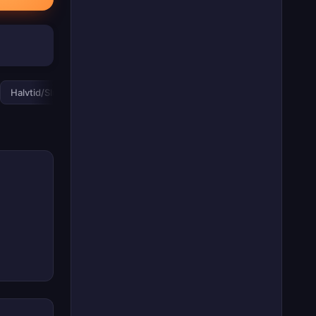
Halvtid/Slutresultat
Korrekt Resultat
Hörnor
Kort
Mål