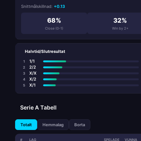
Snittmålskillnad:
+0.13
68%
32%
Close (0-1)
Win by 2+
Halvtid/Slutresultat
1/1
1
2/2
2
X/X
3
X/2
4
X/1
5
Serie A Tabell
Totalt
Hemmalag
Borta
#
LAG
SPELADE
VUNNA