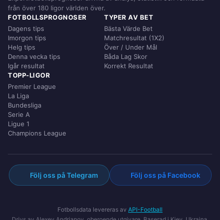
från över 180 ligor världen över.
FOTBOLLSPROGNOSER
TYPER AV BET
Dagens tips
Bästa Värde Bet
Imorgon tips
Matchresultat (1X2)
Helg tips
Över / Under Mål
Denna vecka tips
Båda Lag Skor
Igår resultat
Korrekt Resultat
TOPP-LIGOR
Premier League
La Liga
Bundesliga
Serie A
Ligue 1
Champions League
Följ oss på Telegram
Följ oss på Facebook
Fotbollsdata levereras av
API-Football
Drivs av Alexey Andrianov, oberoende utgivare. Baserad i Kiev, Ukraina.