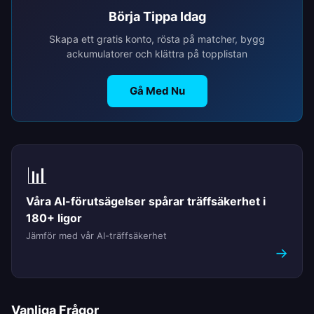
Börja Tippa Idag
Skapa ett gratis konto, rösta på matcher, bygg
ackumulatorer och klättra på topplistan
Gå Med Nu
📊
Våra AI-förutsägelser spårar träffsäkerhet i
180+ ligor
Jämför med vår AI-träffsäkerhet
→
Vanliga Frågor