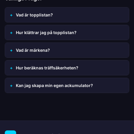
Vad är topplistan?
Hur klättrar jag på topplistan?
Vad är märkena?
Hur beräknas träffsäkerheten?
Kan jag skapa min egen ackumulator?