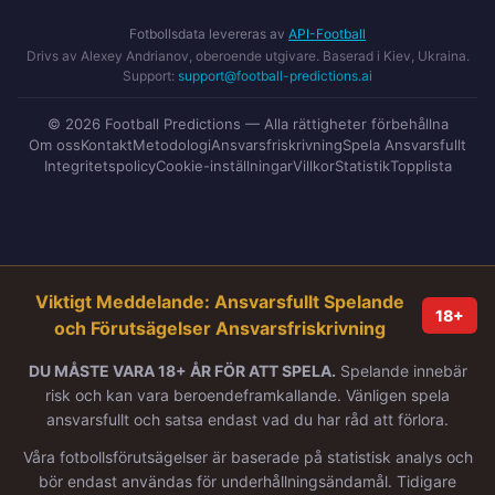
Fotbollsdata levereras av
API-Football
Drivs av Alexey Andrianov, oberoende utgivare. Baserad i Kiev, Ukraina.
Support:
support@football-predictions.ai
© 2026 Football Predictions — Alla rättigheter förbehållna
Om oss
Kontakt
Metodologi
Ansvarsfriskrivning
Spela Ansvarsfullt
Integritetspolicy
Cookie-inställningar
Villkor
Statistik
Topplista
Viktigt Meddelande: Ansvarsfullt Spelande
18+
och Förutsägelser Ansvarsfriskrivning
DU MÅSTE VARA 18+ ÅR FÖR ATT SPELA.
Spelande innebär
risk och kan vara beroendeframkallande. Vänligen spela
ansvarsfullt och satsa endast vad du har råd att förlora.
Våra fotbollsförutsägelser är baserade på statistisk analys och
bör endast användas för underhållningsändamål. Tidigare