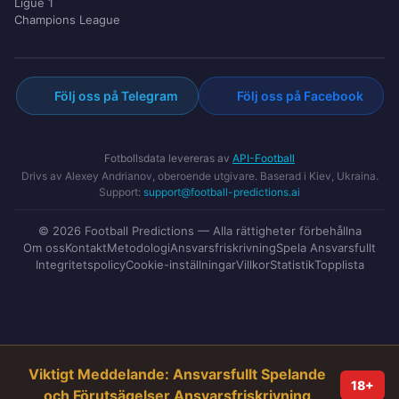
Ligue 1
Champions League
Följ oss på Telegram
Följ oss på Facebook
Fotbollsdata levereras av
API-Football
Drivs av Alexey Andrianov, oberoende utgivare. Baserad i Kiev, Ukraina.
Support:
support@football-predictions.ai
© 2026 Football Predictions — Alla rättigheter förbehållna
Om oss
Kontakt
Metodologi
Ansvarsfriskrivning
Spela Ansvarsfullt
Integritetspolicy
Cookie-inställningar
Villkor
Statistik
Topplista
Viktigt Meddelande: Ansvarsfullt Spelande
18+
och Förutsägelser Ansvarsfriskrivning