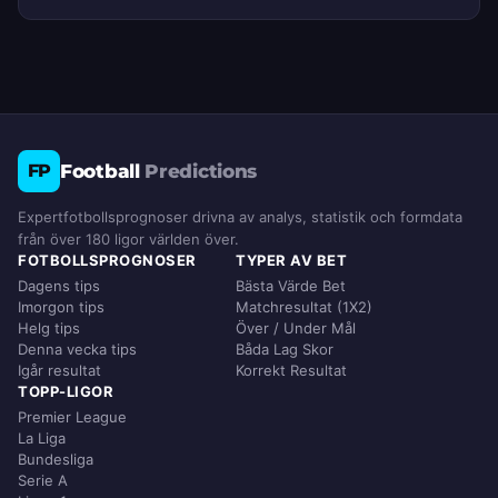
Football
Predictions
FP
Expertfotbollsprognoser drivna av analys, statistik och formdata
från över 180 ligor världen över.
FOTBOLLSPROGNOSER
TYPER AV BET
Dagens tips
Bästa Värde Bet
Imorgon tips
Matchresultat (1X2)
Helg tips
Över / Under Mål
Denna vecka tips
Båda Lag Skor
Igår resultat
Korrekt Resultat
TOPP-LIGOR
Premier League
La Liga
Bundesliga
Serie A