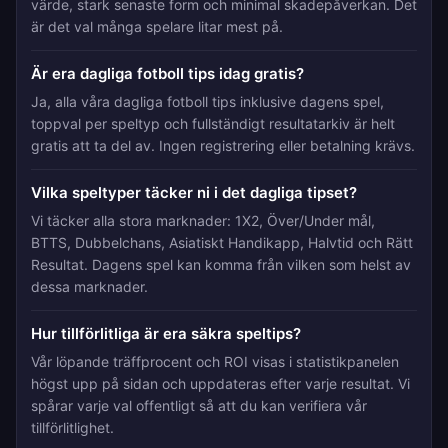
värde, stark senaste form och minimal skadepåverkan. Det
Granska arkivet för att förstå typisk träffprocent innan du
är det val många spelare litar mest på.
satsar pengar. Kombinera dagens spel med våra
kombination spel för en komplett daglig spelstrategi som
Är era dagliga fotboll tips idag gratis?
balanserar säkerhet och värde.
Ja, alla våra dagliga fotboll tips inklusive dagens spel,
toppval per speltyp och fullständigt resultatarkiv är helt
gratis att ta del av. Ingen registrering eller betalning krävs.
Vilka speltyper täcker ni i det dagliga tipset?
Vi täcker alla stora marknader: 1X2, Över/Under mål,
BTTS, Dubbelchans, Asiatiskt Handikapp, Halvtid och Rätt
Resultat. Dagens spel kan komma från vilken som helst av
dessa marknader.
Hur tillförlitliga är era säkra speltips?
Vår löpande träffprocent och ROI visas i statistikpanelen
högst upp på sidan och uppdateras efter varje resultat. Vi
spårar varje val offentligt så att du kan verifiera vår
tillförlitlighet.