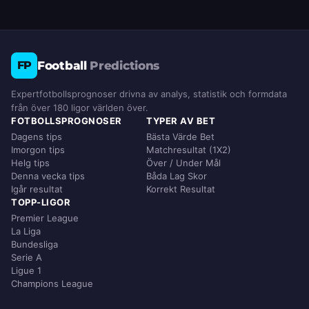
Football
Predictions
FP
Expertfotbollsprognoser drivna av analys, statistik och formdata
från över 180 ligor världen över.
FOTBOLLSPROGNOSER
TYPER AV BET
Dagens tips
Bästa Värde Bet
Imorgon tips
Matchresultat (1X2)
Helg tips
Över / Under Mål
Denna vecka tips
Båda Lag Skor
Igår resultat
Korrekt Resultat
TOPP-LIGOR
Premier League
La Liga
Bundesliga
Serie A
Ligue 1
Champions League