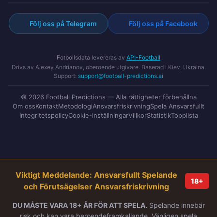
Följ oss på Telegram
Följ oss på Facebook
Fotbollsdata levereras av
API-Football
Drivs av Alexey Andrianov, oberoende utgivare. Baserad i Kiev, Ukraina.
Support:
support@football-predictions.ai
© 2026 Football Predictions — Alla rättigheter förbehållna
Om oss
Kontakt
Metodologi
Ansvarsfriskrivning
Spela Ansvarsfullt
Integritetspolicy
Cookie-inställningar
Villkor
Statistik
Topplista
Viktigt Meddelande: Ansvarsfullt Spelande
18+
och Förutsägelser Ansvarsfriskrivning
DU MÅSTE VARA 18+ ÅR FÖR ATT SPELA.
Spelande innebär
risk och kan vara beroendeframkallande. Vänligen spela