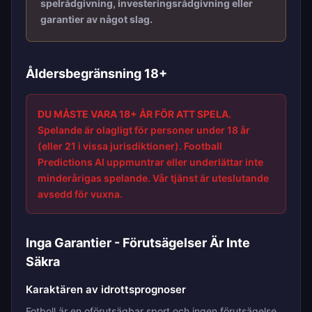
spelrådgivning, investeringsrådgivning eller
garantier av något slag.
Åldersbegränsning 18+
DU MÅSTE VARA 18+ ÅR FÖR ATT SPELA.
Spelande är olagligt för personer under 18 år
(eller 21 i vissa jurisdiktioner). Football
Predictions AI uppmuntrar eller underlättar inte
minderårigas spelande. Vår tjänst är uteslutande
avsedd för vuxna.
Inga Garantier - Förutsägelser Är Inte
Säkra
Karaktären av idrottsprognoser
Fotboll är en oförutsägbar sport och ingen förutsägelse