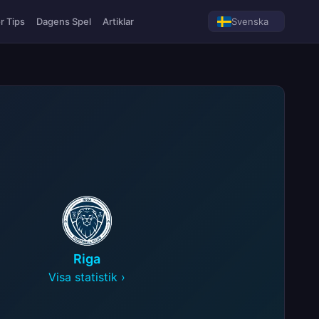
r Tips
Dagens Spel
Artiklar
Svenska
Riga
Visa statistik ›