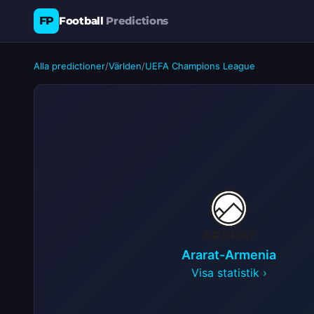
FP
Football
Predictions
Alla predictioner
/
Världen
/
UEFA Champions League
Ararat-Armenia
Visa statistik ›