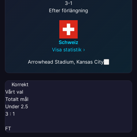
3
-
1
Efter förlängning
Schweiz
Visa statistik ›
Arrowhead Stadium
, Kansas City
Korrekt
Vårt val
Totalt mål
Under 2.5
3 : 1
FT