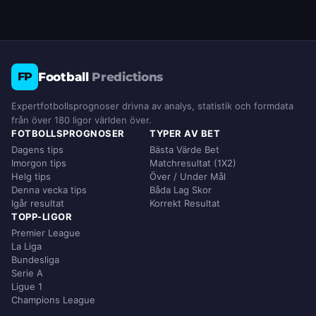
Football
Predictions
FP
Expertfotbollsprognoser drivna av analys, statistik och formdata
från över 180 ligor världen över.
FOTBOLLSPROGNOSER
TYPER AV BET
Dagens tips
Bästa Värde Bet
Imorgon tips
Matchresultat (1X2)
Helg tips
Över / Under Mål
Denna vecka tips
Båda Lag Skor
Igår resultat
Korrekt Resultat
TOPP-LIGOR
Premier League
La Liga
Bundesliga
Serie A
Ligue 1
Champions League