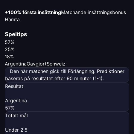
+100% första insättning
Matchande insättningsbonus
Hämta
Speltips
57%
25%
18%
Argentina
Oavgjort
Schweiz
Den här matchen gick till Förlängning. Prediktioner
baseras på resultatet efter 90 minuter (1-1).
Resultat
Argentina
57%
Totalt mål
Under 2.5