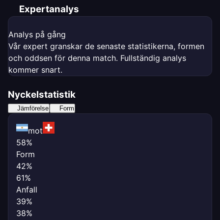
Expertanalys
Analys på gång
Vår expert granskar de senaste statistikerna, formen
och oddsen för denna match. Fullständig analys
kommer snart.
Nyckelstatistik
Jämförelse
Form
mot
58%
Form
42%
61%
Anfall
39%
38%