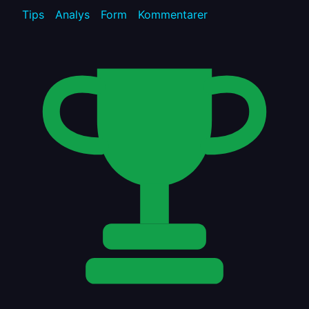
Tips
Analys
Form
Kommentarer