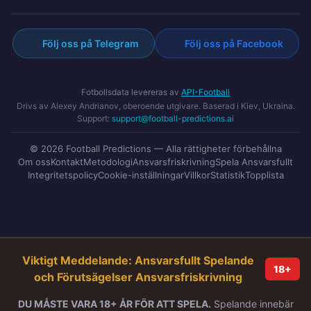
Följ oss på Telegram
Följ oss på Facebook
Fotbollsdata levereras av
API-Football
Drivs av Alexey Andrianov, oberoende utgivare. Baserad i Kiev, Ukraina.
Support:
support@football-predictions.ai
© 2026 Football Predictions — Alla rättigheter förbehållna
Om oss
Kontakt
Metodologi
Ansvarsfriskrivning
Spela Ansvarsfullt
Integritetspolicy
Cookie-inställningar
Villkor
Statistik
Topplista
Viktigt Meddelande: Ansvarsfullt Spelande
18+
och Förutsägelser Ansvarsfriskrivning
DU MÅSTE VARA 18+ ÅR FÖR ATT SPELA.
Spelande innebär