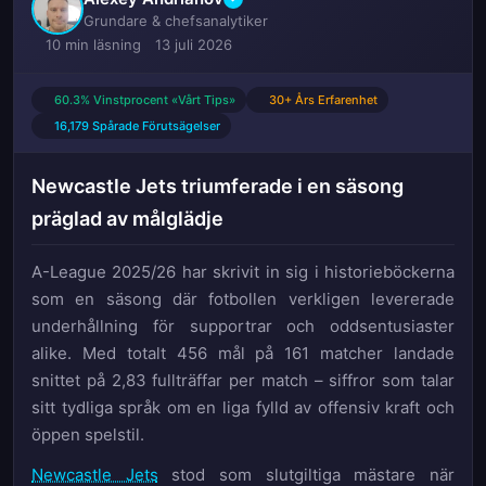
Grundare & chefsanalytiker
10 min läsning
13 juli 2026
60.3% Vinstprocent «Vårt Tips»
30+ Års Erfarenhet
16,179 Spårade Förutsägelser
Newcastle Jets triumferade i en säsong
präglad av målglädje
A-League 2025/26 har skrivit in sig i historieböckerna
som en säsong där fotbollen verkligen levererade
underhållning för supportrar och oddsentusiaster
alike. Med totalt 456 mål på 161 matcher landade
snittet på 2,83 fullträffar per match – siffror som talar
sitt tydliga språk om en liga fylld av offensiv kraft och
öppen spelstil.
Newcastle Jets
stod som slutgiltiga mästare när