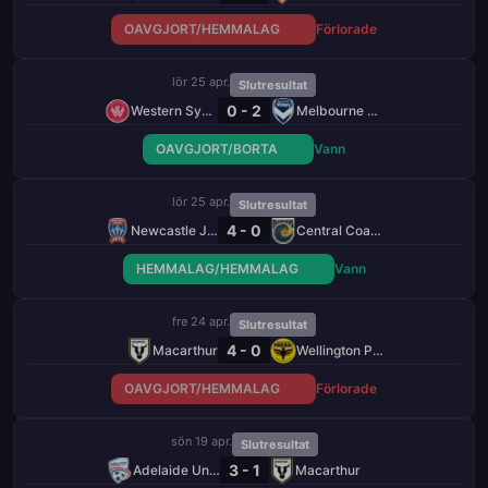
OAVGJORT/HEMMALAG
Förlorade
lör 25 apr.
Slutresultat
0 - 2
Western Sydney Wanderers
Melbourne Victory
OAVGJORT/BORTA
Vann
lör 25 apr.
Slutresultat
4 - 0
Newcastle Jets
Central Coast Mariners
HEMMALAG/HEMMALAG
Vann
fre 24 apr.
Slutresultat
4 - 0
Macarthur
Wellington Phoenix
OAVGJORT/HEMMALAG
Förlorade
sön 19 apr.
Slutresultat
3 - 1
Adelaide United
Macarthur