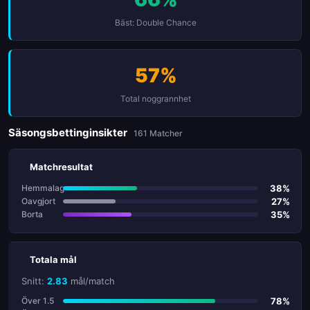
Bäst: Double Chance
57%
Total noggrannhet
Säsongsbettinginsikter
161 Matcher
Matchresultat
38%
Hemmalag
27%
Oavgjort
35%
Borta
Totala mål
Snitt:
2.83
mål/match
78%
Över 1.5