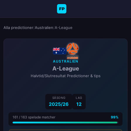
FP
Alla predictioner
/
Australien
/
A-League
AUSTRALIEN
A-League
Halvtid/Slutresultat Predictioner & tips
SÄSONG
LAG
2025/26
12
161 / 163 spelade matcher
99%