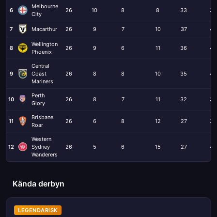
Melbourne
6
26
10
8
8
33
33
City
7
Macarthur
26
9
7
10
37
44
Wellington
8
26
9
6
11
36
48
Phoenix
Central
9
Coast
26
8
8
10
35
42
Mariners
Perth
10
26
8
7
11
32
39
Glory
Brisbane
11
26
6
8
12
27
36
Roar
Western
12
Sydney
26
5
6
15
27
43
Wanderers
Kända derbyn
LEGENDARISK