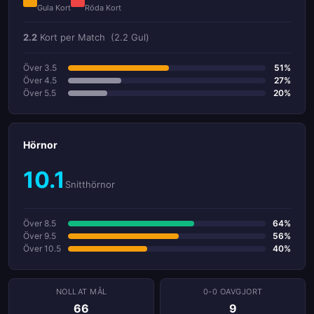
Gula Kort
Röda Kort
2.2
Kort per Match
(2.2 Gul)
Över 3.5
51%
Över 4.5
27%
Över 5.5
20%
Hörnor
10.1
Snitthörnor
Över 8.5
64%
Över 9.5
56%
Över 10.5
40%
NOLLAT ​​MÅL
0-0 OAVGJORT
66
9