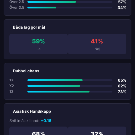
57%
Över 2.5
34%
Över 3.5
Båda lag gör mål
59%
41%
Ja
Nej
Dubbel chans
65%
1X
62%
X2
73%
12
Asiatisk Handikapp
Snittmålskillnad:
+0.16
68%
32%