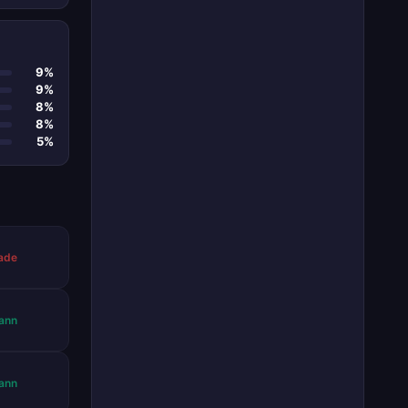
9%
9%
8%
8%
5%
rade
ann
ann