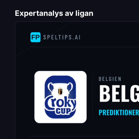
Expertanalys av ligan