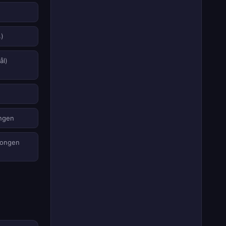
%)
ål)
ongen
songen