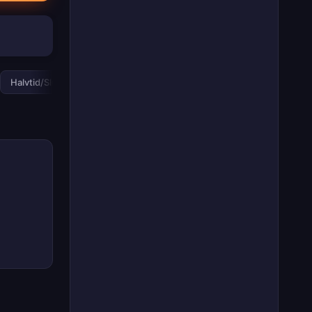
Halvtid/Slutresultat
Korrekt Resultat
Hörnor
Kort
Mål