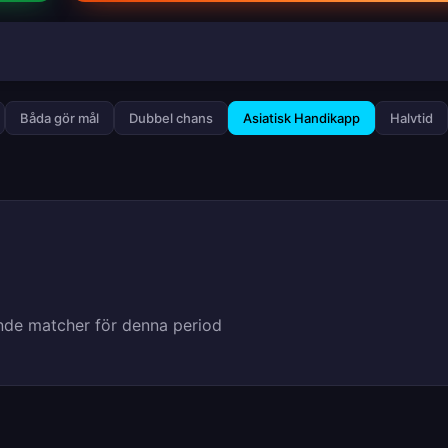
Båda gör mål
Dubbel chans
Asiatisk Handikapp
Halvtid
de matcher för denna period