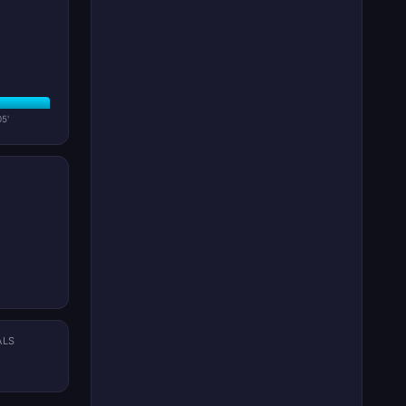
5'
ALS