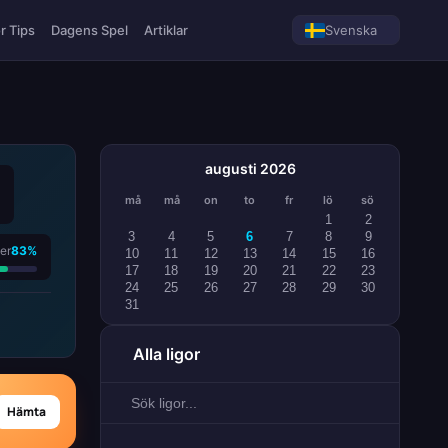
r Tips
Dagens Spel
Artiklar
Svenska
augusti 2026
må
må
on
to
fr
lö
sö
1
2
3
4
5
6
7
8
9
er
83%
10
11
12
13
14
15
16
17
18
19
20
21
22
23
24
25
26
27
28
29
30
31
Alla ligor
Hämta