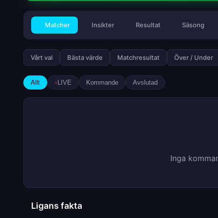
Matcher
Insikter
Resultat
Säsong
Vårt val
Bästa värde
Matchresultat
Över / Under
Allt
LIVE
Kommande
Avslutad
Inga komman
Ligans fakta