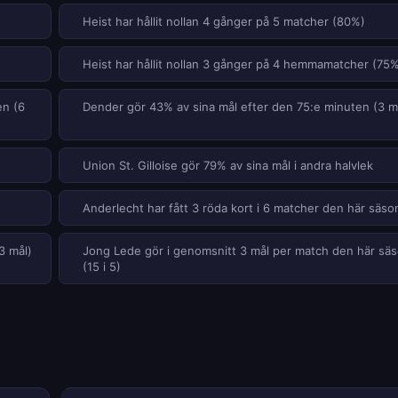
Heist har hållit nollan 4 gånger på 5 matcher (80%)
Heist har hållit nollan 3 gånger på 4 hemmamatcher (75
en (6
Dender gör 43% av sina mål efter den 75:e minuten (3 m
Union St. Gilloise gör 79% av sina mål i andra halvlek
Anderlecht har fått 3 röda kort i 6 matcher den här säs
3 mål)
Jong Lede gör i genomsnitt 3 mål per match den här sä
(15 i 5)