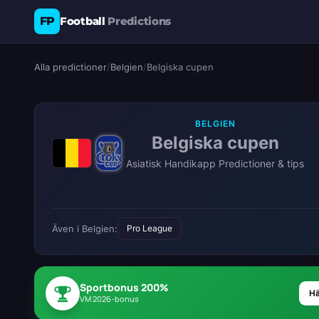
FP
Football
Predictions
Alla predictioner
/
Belgien
/
Belgiska cupen
BELGIEN
Belgiska cupen
Asiatisk Handikapp Predictioner & tips
Även i Belgien:
Pro League
Sportbonus 200%
H
VM 2026-bonus