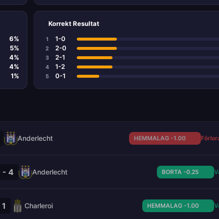
Korrekt Resultat
6%
1-0
1
5%
2-0
2
4%
2-1
3
4%
1-2
4
1%
0-1
5
Anderlecht
HEMMALAG -1.00
Förlo
 - 4
Anderlecht
BORTA -0.25
V
 1
Charleroi
HEMMALAG -1.00
V