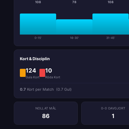
108
78
108
0-15'
16-30'
31-45'
Kort & Disciplin
124
10
Gula Kort
Röda Kort
0.7
Kort per Match
(0.7 Gul)
NOLLAT ​​MÅL
0-0 OAVGJORT
86
1