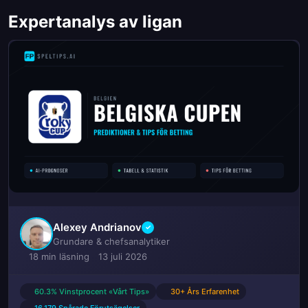
Expertanalys av ligan
Alexey Andrianov
✓
Grundare & chefsanalytiker
18 min läsning
13 juli 2026
60.3% Vinstprocent «Vårt Tips»
30+ Års Erfarenhet