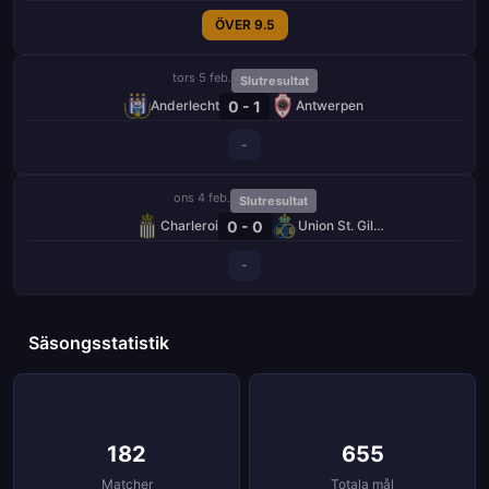
ÖVER 9.5
tors 5 feb.
Slutresultat
0 - 1
Anderlecht
Antwerpen
-
ons 4 feb.
Slutresultat
0 - 0
Charleroi
Union St. Gilloise
-
Säsongsstatistik
182
655
Matcher
Totala mål