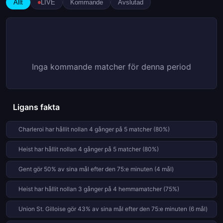
Allt
LIVE
Kommande
Avslutad
Inga kommande matcher för denna period
Ligans fakta
Charleroi har hållit nollan 4 gånger på 5 matcher (80%)
Heist har hållit nollan 4 gånger på 5 matcher (80%)
Gent gör 50% av sina mål efter den 75:e minuten (4 mål)
Heist har hållit nollan 3 gånger på 4 hemmamatcher (75%)
Union St. Gilloise gör 43% av sina mål efter den 75:e minuten (6 mål)