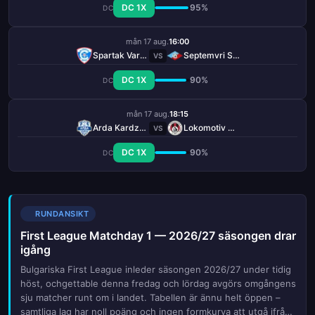
DC 1X
95%
DC
mån 17 aug.
16:00
Spartak Varna
Septemvri Sofia
VS
DC 1X
90%
DC
mån 17 aug.
18:15
Arda Kardzhali
Lokomotiv Sofia
VS
DC 1X
90%
DC
RUNDANSIKT
First League Matchday 1 — 2026/27 säsongen drar
igång
Bulgariska First League inleder säsongen 2026/27 under tidig
höst, ochgettable denna fredag och lördag avgörs omgångens
sju matcher runt om i landet. Tabellen är ännu helt öppen –
samtliga lag har noll poäng och ingen formkurva att utgå ifrån,