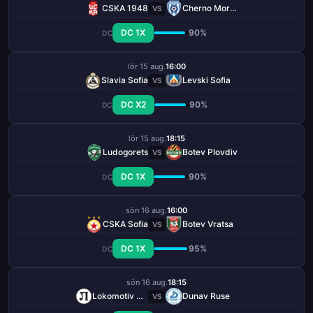
CSKA 1948
Cherno More Varna
VS
DC 1X
90%
DC
lör 15 aug.
16:00
Slavia Sofia
Levski Sofia
VS
DC X2
90%
DC
lör 15 aug.
18:15
Ludogorets
Botev Plovdiv
VS
DC 1X
90%
DC
sön 16 aug.
16:00
CSKA Sofia
Botev Vratsa
VS
DC 1X
95%
DC
sön 16 aug.
18:15
Lokomotiv Plovdiv
Dunav Ruse
VS