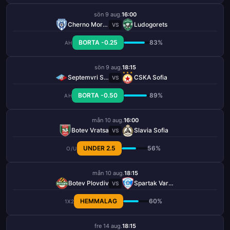
sön 9 aug.
16:00
Cherno More Varna
Ludogorets
VS
BORTA -0.25
83%
AH
sön 9 aug.
18:15
Septemvri Sofia
CSKA Sofia
VS
BORTA -0.50
89%
AH
mån 10 aug.
16:00
Botev Vratsa
Slavia Sofia
VS
UNDER 2.5
56%
O/U
mån 10 aug.
18:15
Botev Plovdiv
Spartak Varna
VS
HEMMALAG
60%
1X2
fre 14 aug.
18:15