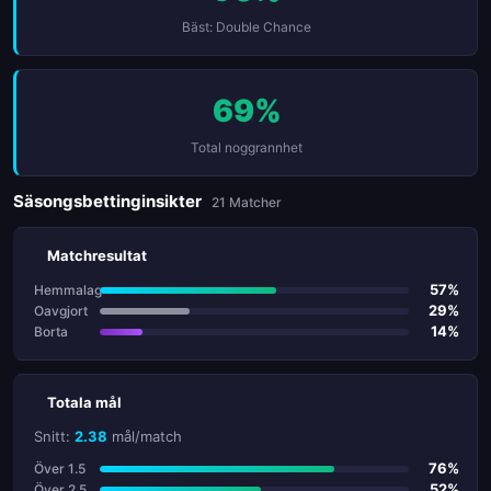
Bäst: Double Chance
69%
Total noggrannhet
Säsongsbettinginsikter
21 Matcher
Matchresultat
57%
Hemmalag
29%
Oavgjort
14%
Borta
Totala mål
Snitt:
2.38
mål/match
76%
Över 1.5
52%
Över 2.5