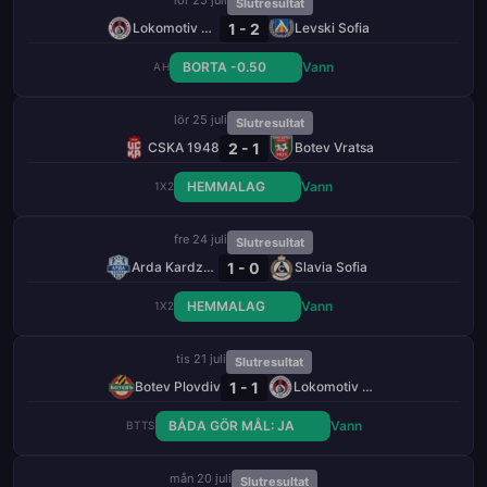
Slutresultat
1 - 2
Lokomotiv Sofia
Levski Sofia
BORTA -0.50
Vann
AH
lör 25 juli
Slutresultat
2 - 1
CSKA 1948
Botev Vratsa
HEMMALAG
Vann
1X2
fre 24 juli
Slutresultat
1 - 0
Arda Kardzhali
Slavia Sofia
HEMMALAG
Vann
1X2
tis 21 juli
Slutresultat
1 - 1
Botev Plovdiv
Lokomotiv Sofia
BÅDA GÖR MÅL: JA
Vann
BTTS
mån 20 juli
Slutresultat