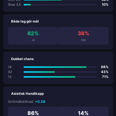
10%
Över 3.5
Båda lag gör mål
62%
38%
Ja
Nej
Dubbel chans
86%
1X
43%
X2
71%
12
Asiatisk Handikapp
Snittmålskillnad:
+0.38
86%
14%