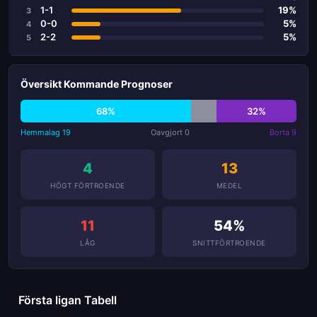
1-1
19%
3
0-0
5%
4
2-2
5%
5
Översikt Kommande Prognoser
68%
32%
Hemmalag 19
Oavgjort 0
Borta 9
4
13
HÖGT FÖRTROENDE
MEDEL
11
54%
LÅG
SNITTFÖRTROENDE
Första ligan Tabell