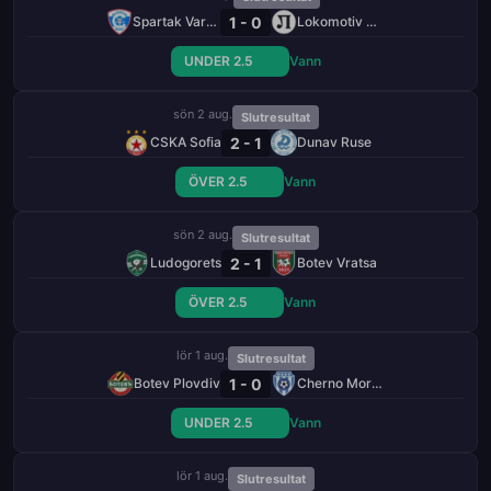
1 - 0
Spartak Varna
Lokomotiv Plovdiv
UNDER 2.5
Vann
sön 2 aug.
Slutresultat
2 - 1
CSKA Sofia
Dunav Ruse
ÖVER 2.5
Vann
sön 2 aug.
Slutresultat
2 - 1
Ludogorets
Botev Vratsa
ÖVER 2.5
Vann
lör 1 aug.
Slutresultat
1 - 0
Botev Plovdiv
Cherno More Varna
UNDER 2.5
Vann
lör 1 aug.
Slutresultat