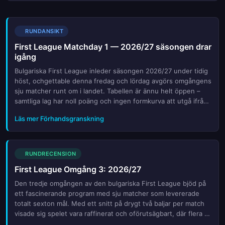
RUNDANSIKT
First League Matchday 1 — 2026/27 säsongen drar
igång
Bulgariska First League inleder säsongen 2026/27 under tidig
höst, ochgettable denna fredag och lördag avgörs omgångens
sju matcher runt om i landet. Tabellen är ännu helt öppen –
samtliga lag har noll poäng och ingen formkurva att utgå ifrån,
vilket ger utrymme för överraskningar redan från star...
Läs mer Förhandsgranskning
RUNDRECENSION
First League Omgång 3: 2026/27
Den tredje omgången av den bulgariska First League bjöd på
ett fascinerande program med sju matcher som levererade
totalt sexton mål. Med ett snitt på drygt två baljar per match
visade sig spelet vara raffinerat och oförutsägbart, där flera av
favoriterna fick kämpa hårdare än väntat för att bese...