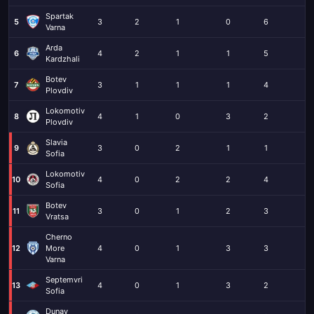
Spartak
5
3
2
1
0
6
2
Varna
Arda
6
4
2
1
1
5
3
Kardzhali
Botev
7
3
1
1
1
4
4
Plovdiv
Lokomotiv
8
4
1
0
3
2
5
Plovdiv
Slavia
9
3
0
2
1
1
2
Sofia
Lokomotiv
10
4
0
2
2
4
7
Sofia
Botev
11
3
0
1
2
3
5
Vratsa
Cherno
12
More
4
0
1
3
3
8
Varna
Septemvri
13
4
0
1
3
2
9
Sofia
Dunav