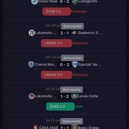
0 - 2
Dunav Ruse
Ludogorets
ÖVER 2.5
Förlorade
sön 26 juli
Slutresultat
2 - 1
Lokomotiv Plovdiv
Septemvri Sofia
UNDER 2.5
Förlorade
sön 26 juli
Slutresultat
0 - 3
Cherno More Varna
Spartak Varna
UNDER 2.5
Förlorade
lör 25 juli
Slutresultat
1 - 2
Lokomotiv Sofia
Levski Sofia
ÖVER 2.5
Vann
lör 25 juli
Slutresultat
2 - 1
CSKA 1948
Botev Vratsa