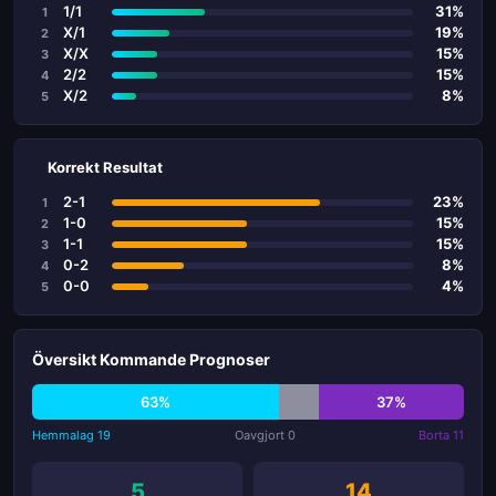
1/1
31%
1
X/1
19%
2
X/X
15%
3
2/2
15%
4
X/2
8%
5
Korrekt Resultat
2-1
23%
1
1-0
15%
2
1-1
15%
3
0-2
8%
4
0-0
4%
5
Översikt Kommande Prognoser
63%
37%
Hemmalag 19
Oavgjort 0
Borta 11
5
14