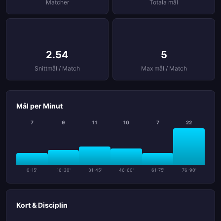
Matcher
Totala mål
2.54
5
Snittmål / Match
Max mål / Match
Mål per Minut
7
9
11
10
7
22
0-15'
16-30'
31-45'
46-60'
61-75'
76-90'
Kort & Disciplin