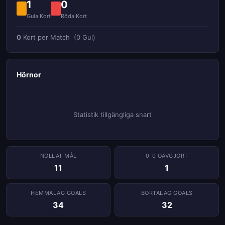
1
0
Gula Kort
Röda Kort
0
Kort per Match
(0 Gul)
Hörnor
Statistik tillgängliga snart
NOLLAT ​​MÅL
0-0 OAVGJORT
11
1
HEMMALAG GOALS
BORTALAG GOALS
34
32