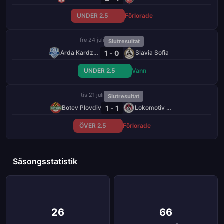
UNDER 2.5
Förlorade
fre 24 juli
Slutresultat
1 - 0
Arda Kardzhali
Slavia Sofia
UNDER 2.5
Vann
tis 21 juli
Slutresultat
1 - 1
Botev Plovdiv
Lokomotiv Sofia
ÖVER 2.5
Förlorade
Säsongsstatistik
26
66