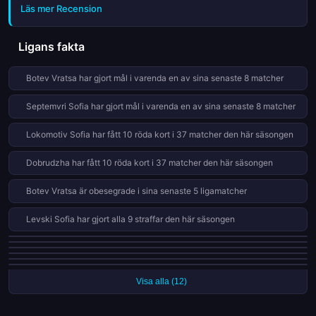
Läs mer Recension
Ligans fakta
Botev Vratsa har gjort mål i varenda en av sina senaste 8 matcher
Septemvri Sofia har gjort mål i varenda en av sina senaste 8 matcher
Lokomotiv Sofia har fått 10 röda kort i 37 matcher den här säsongen
Dobrudzha har fått 10 röda kort i 37 matcher den här säsongen
Botev Vratsa är obesegrade i sina senaste 5 ligamatcher
Levski Sofia har gjort alla 9 straffar den här säsongen
Septemvri Sofia har fått 9 röda kort i 38 matcher den här säsongen
Montana har gått 5 ligamatcher utan seger
Botev Plovdiv har förlorat sina senaste 3 ligamatcher
Lokomotiv Sofia är obesegrade i sina senaste 4 ligamatcher
Spartak Varna har fått 8 röda kort i 37 matcher den här säsongen
Beroe har fått 8 röda kort i 37 matcher den här säsongen
Visa alla (12)