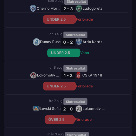
sön 9 aug.
Slutresultat
2 - 3
Cherno More Varna
Ludogorets
UNDER 2.5
Förlorade
lör 8 aug.
Slutresultat
0 - 2
Dunav Ruse
Arda Kardzhali
UNDER 2.5
Vann
lör 8 aug.
Slutresultat
1 - 3
Lokomotiv Sofia
CSKA 1948
UNDER 2.5
Förlorade
fre 7 aug.
Slutresultat
2 - 0
Levski Sofia
Lokomotiv Plovdiv
ÖVER 2.5
Förlorade
mån 3 aug.
Slutresultat