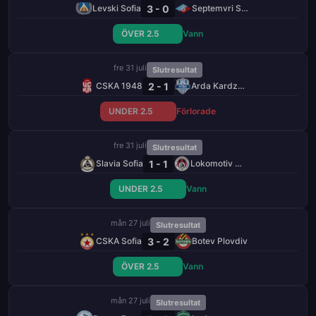
3 - 0
Levski Sofia
Septemvri Sofia
ÖVER 2.5
Vann
fre 31 juli
Slutresultat
2 - 1
CSKA 1948
Arda Kardzhali
UNDER 2.5
Förlorade
fre 31 juli
Slutresultat
1 - 1
Slavia Sofia
Lokomotiv Sofia
UNDER 2.5
Vann
mån 27 juli
Slutresultat
3 - 2
CSKA Sofia
Botev Plovdiv
ÖVER 2.5
Vann
mån 27 juli
Slutresultat