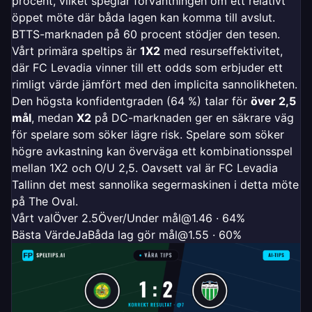
procent, vilket speglar förväntningen om ett relativt
öppet möte där båda lagen kan komma till avslut.
BTTS-marknaden på 60 procent stödjer den tesen.
Vårt primära speltips är
1X2
med resurseffektivitet,
där FC Levadia vinner till ett odds som erbjuder ett
rimligt värde jämfört med den implicita sannolikheten.
Den högsta konfidentgraden (64 %) talar för
över 2,5
mål
, medan
X2
på DC-marknaden ger en säkrare väg
för spelare som söker lägre risk. Spelare som söker
högre avkastning kan överväga ett kombinationsspel
mellan 1X2 och O/U 2,5. Oavsett val är FC Levadia
Tallinn det mest sannolika segermaskinen i detta möte
på The Oval.
Vårt val
Över 2.5
Över/Under mål
@1.46 · 64%
Bästa Värde
Ja
Båda lag gör mål
@1.55 · 60%