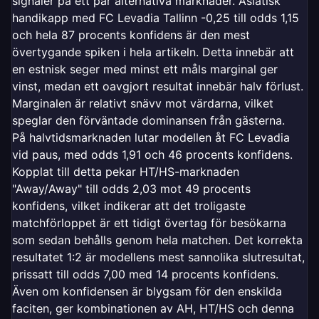
signaler på ett par alternativa marknader. Asiatisk
handikapp med FC Levadia Tallinn -0,25 till odds 1,15
och hela 87 procents konfidens är den mest
övertygande spiken i hela artikeln. Detta innebär att
en estnisk seger med minst ett måls marginal ger
vinst, medan ett oavgjort resultat innebär halv förlust.
Marginalen är relativt snävv mot värdarna, vilket
speglar den förväntade dominansen från gästerna.
På halvtidsmarknaden lutar modellen åt FC Levadia
vid paus, med odds 1,91 och 46 procents konfidens.
Kopplat till detta pekar HT/HS-marknaden
"Away/Away" till odds 2,03 mot 49 procents
konfidens, vilket indikerar att det troligaste
matchförloppet är ett tidigt övertag för besökarna
som sedan behålls genom hela matchen. Det korrekta
resultatet 1:2 är modellens mest sannolika slutresultat,
prissatt till odds 7,00 med 14 procents konfidens.
Även om konfidensen är blygsam för den enskilda
faciten, ger kombinationen av AH, HT/HS och denna