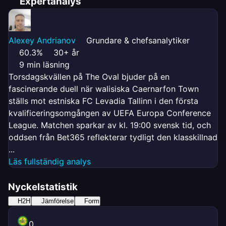
Expertanalys
Alexey Andrianov
Grundare & chefsanalytiker
60.3%
30+ år
9 min läsning
Torsdagskvällen på The Oval bjuder på en
fascinerande duell när walisiska Caernarfon Town
ställs mot estniska FC Levadia Tallinn i den första
kvalificeringsomgången av UEFA Europa Conference
League. Matchen sparkar av kl. 19:00 svensk tid, och
oddsen från Bet365 reflekterar tydligt den klasskillnad
...
Läs fullständig analys
Nyckelstatistik
H2H
Jämförelse
Form
0