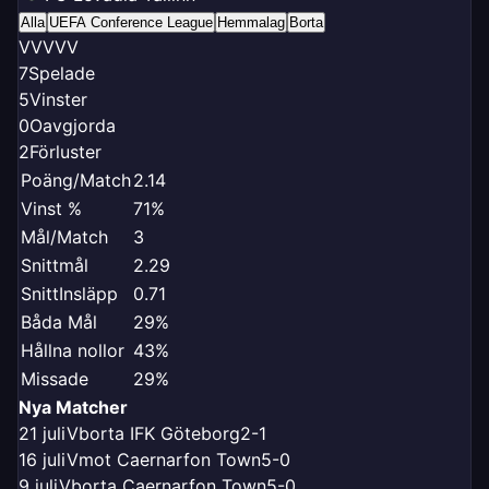
Alla
UEFA Conference League
Hemmalag
Borta
V
V
V
V
V
7
Spelade
5
Vinster
0
Oavgjorda
2
Förluster
Poäng/Match
2.14
Vinst %
71%
Mål/Match
3
Snittmål
2.29
SnittInsläpp
0.71
Båda Mål
29%
Hållna nollor
43%
Missade
29%
Nya Matcher
21 juli
V
borta IFK Göteborg
2-1
16 juli
V
mot Caernarfon Town
5-0
9 juli
V
borta Caernarfon Town
5-0