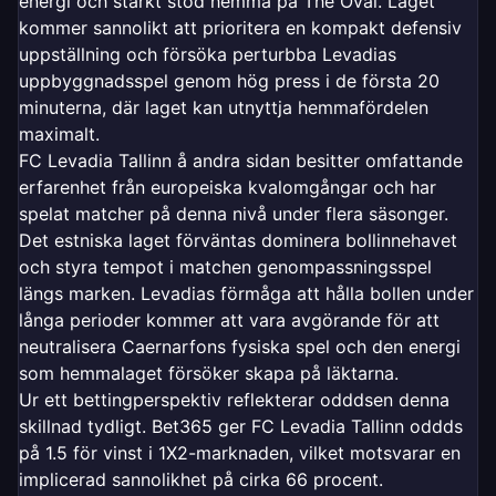
energi och starkt stöd hemma på The Oval. Laget
kommer sannolikt att prioritera en kompakt defensiv
uppställning och försöka perturbba Levadias
uppbyggnadsspel genom hög press i de första 20
minuterna, där laget kan utnyttja hemmafördelen
maximalt.
FC Levadia Tallinn å andra sidan besitter omfattande
erfarenhet från europeiska kvalomgångar och har
spelat matcher på denna nivå under flera säsonger.
Det estniska laget förväntas dominera bollinnehavet
och styra tempot i matchen genompassningsspel
längs marken. Levadias förmåga att hålla bollen under
långa perioder kommer att vara avgörande för att
neutralisera Caernarfons fysiska spel och den energi
som hemmalaget försöker skapa på läktarna.
Ur ett bettingperspektiv reflekterar odddsen denna
skillnad tydligt. Bet365 ger FC Levadia Tallinn oddds
på 1.5 för vinst i 1X2-marknaden, vilket motsvarar en
implicerad sannolikhet på cirka 66 procent.