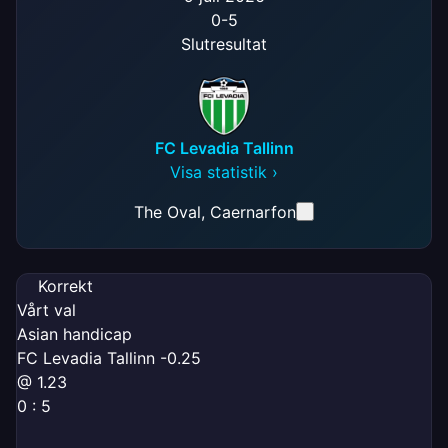
0
-
5
Slutresultat
FC Levadia Tallinn
Visa statistik ›
The Oval
, Caernarfon
Korrekt
Vårt val
Asian handicap
FC Levadia Tallinn -0.25
@ 1.23
0 : 5