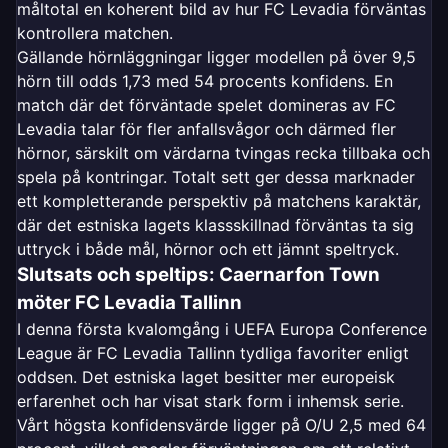
måltotal en koherent bild av hur FC Levadia förväntas
kontrollera matchen.
Gällande hörnläggningar ligger modellen på över 9,5
hörn till odds 1,73 med 54 procents konfidens. En
match där det förväntade spelet domineras av FC
Levadia talar för fler anfallsvågor och därmed fler
hörnor, särskilt om värdarna tvingas recka tillbaka och
spela på kontringar. Totalt sett ger dessa marknader
ett kompletterande perspektiv på matchens karaktär,
där det estniska lagets klassskillnad förväntas ta sig
uttryck i både mål, hörnor och ett jämnt speltryck.
Slutsats och speltips: Caernarfon Town
möter FC Levadia Tallinn
I denna första kvalomgång i UEFA Europa Conference
League är FC Levadia Tallinn tydliga favoriter enligt
oddsen. Det estniska laget besitter mer europeisk
erfarenhet och har visat stark form i inhemsk serie.
Vårt högsta konfidensvärde ligger på O/U 2,5 med 64