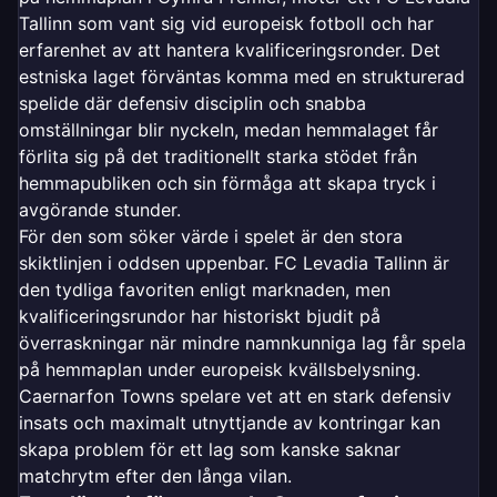
Tallinn som vant sig vid europeisk fotboll och har
erfarenhet av att hantera kvalificeringsronder. Det
estniska laget förväntas komma med en strukturerad
spelide där defensiv disciplin och snabba
omställningar blir nyckeln, medan hemmalaget får
förlita sig på det traditionellt starka stödet från
hemmapubliken och sin förmåga att skapa tryck i
avgörande stunder.
För den som söker värde i spelet är den stora
skiktlinjen i oddsen uppenbar. FC Levadia Tallinn är
den tydliga favoriten enligt marknaden, men
kvalificeringsrundor har historiskt bjudit på
överraskningar när mindre namnkunniga lag får spela
på hemmaplan under europeisk kvällsbelysning.
Caernarfon Towns spelare vet att en stark defensiv
insats och maximalt utnyttjande av kontringar kan
skapa problem för ett lag som kanske saknar
matchrytm efter den långa vilan.