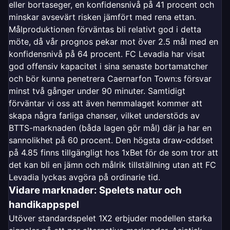
eller bortaseger, en konfidensnivå på 41 procent och
minskar avsevärt risken jämfört med rena ettan.
Målproduktionen förväntas bli relativt god i detta
möte, då vår prognos pekar mot över 2.5 mål med en
konfidensnivå på 64 procent. FC Levadia har visat
god offensiv kapacitet i sina senaste bortamatcher
och bör kunna penetrera Caernarfon Town:s försvar
minst två gånger under 90 minuter. Samtidigt
förväntar vi oss att även hemmalaget kommer att
skapa några farliga chanser, vilket understöds av
BTTS-marknaden (båda lagen gör mål) där ja har en
sannolikhet på 60 procent. Den högsta draw-oddset
på 4.85 finns tillgängligt hos 1xBet för de som tror att
det kan bli en jämn och målrik tillställning utan att FC
Levadia lyckas avgöra på ordinarie tid.
Vidare marknader: Spelets natur och
handikappspel
Utöver standardspelet 1X2 erbjuder modellen starka