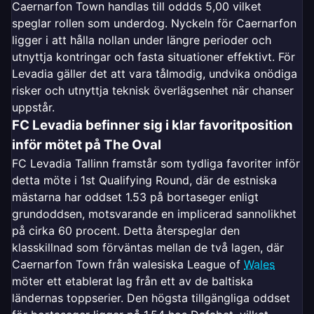
Caernarfon Town handlas till oddds 5,00 vilket
speglar rollen som underdog. Nyckeln för Caernarfon
ligger i att hålla nollan under längre perioder och
utnyttja kontringar och fasta situationer effektivt. För
Levadia gäller det att vara tålmodig, undvika onödiga
risker och utnyttja teknisk överlägsenhet när chanser
uppstår.
FC Levadia befinner sig i klar favoritposition
inför mötet på The Oval
FC Levadia Tallinn framstår som tydliga favoriter inför
detta möte i 1st Qualifying Round, där de estniska
mästarna har oddset 1.53 på bortaseger enligt
grundoddsen, motsvarande en implicerad sannolikhet
på cirka 60 procent. Detta återspeglar den
klasskillnad som förväntas mellan de två lagen, där
Caernarfon Town från walesiska League of
Wales
möter ett etablerat lag från ett av de baltiska
ländernas toppserier. Den högsta tillgängliga oddset