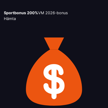
Sportbonus 200%
VM 2026-bonus
Hämta