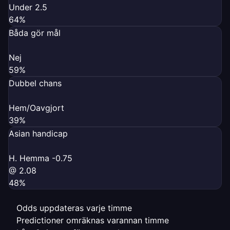
Under 2.5
64%
Båda gör mål
Nej
59%
Dubbel chans
Hem/Oavgjort
39%
Asian handicap
H. Hemma -0.75
@ 2.08
48%
Odds uppdateras varje timme
Predictioner omräknas varannan timme