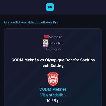
FP
Alla predictioner
/
Marocko
/
Botola Pro
Marocko
Botola Pro
Omgång 22
CODM Meknès vs Olympique Dcheïra Speltips
och Betting
CODM Meknès
Visa statistik ›
10.
36 p