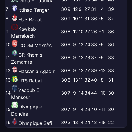
Difaa EL Jadida
7
30
9
12
9
27
31
-4
39
Ittihad Tanger
8
30
9
10
11
31
36
-5
37
FUS Rabat
Kawkab
9
30
8
12
10
27
26
+1
36
Marrakech
10
30
9
9
12
24
33
-9
36
CODM Meknès
CR Khemis
11
30
8
9
13
28
37
-9
33
Zemamra
12
30
8
9
13
27
39
-12
33
Hassania Agadir
13
30
6
13
11
32
40
-8
31
UTS Rabat
Yacoub El
14
30
7
9
14
34
44
-10
30
Mansour
Olympique
15
30
7
9
14
29
40
-11
30
Dcheïra
16
30
3
13
14
24
42
-18
22
Olympique Safi