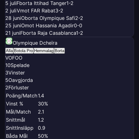
5 juli
F
borta Ittihad Tanger
1-2
2 juli
V
mot FAR Rabat
3-2
28 juni
O
borta Olympique Safi
2-2
25 juni
O
mot Hassania Agadir
0-0
21 juni
F
borta Raja Casablanca
1-2
Olympique Dcheïra
Alla
Botola Pro
Hemmalag
Borta
V
O
F
O
O
10
Spelade
3
Vinster
5
Oavgjorda
2
Förluster
Poäng/Match
1.4
Vinst %
30%
Mål/Match
2.1
Snittmål
1.2
SnittInsläpp
0.9
Båda Mål
50%