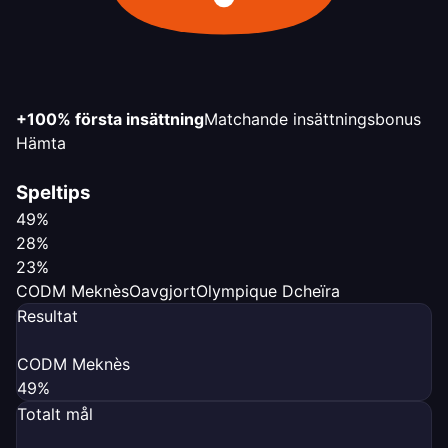
+100% första insättning
Matchande insättningsbonus
Hämta
Speltips
49%
28%
23%
CODM Meknès
Oavgjort
Olympique Dcheïra
Resultat
CODM Meknès
49%
Totalt mål