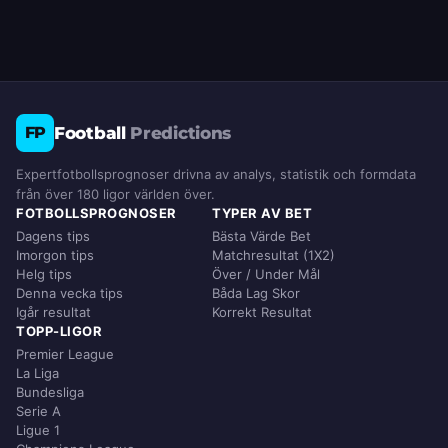
Football
Predictions
FP
Expertfotbollsprognoser drivna av analys, statistik och formdata
från över 180 ligor världen över.
FOTBOLLSPROGNOSER
TYPER AV BET
Dagens tips
Bästa Värde Bet
Imorgon tips
Matchresultat (1X2)
Helg tips
Över / Under Mål
Denna vecka tips
Båda Lag Skor
Igår resultat
Korrekt Resultat
TOPP-LIGOR
Premier League
La Liga
Bundesliga
Serie A
Ligue 1