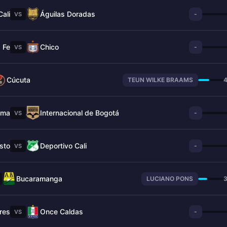
ali
Águilas Doradas
-
VS
 Fe
Chico
-
VS
Cúcuta
TEUN WILKE BRAAMS
ima
Internacional de Bogotá
-
VS
sto
Deportivo Cali
-
VS
Bucaramanga
LUCIANO PONS
res
Once Caldas
-
VS