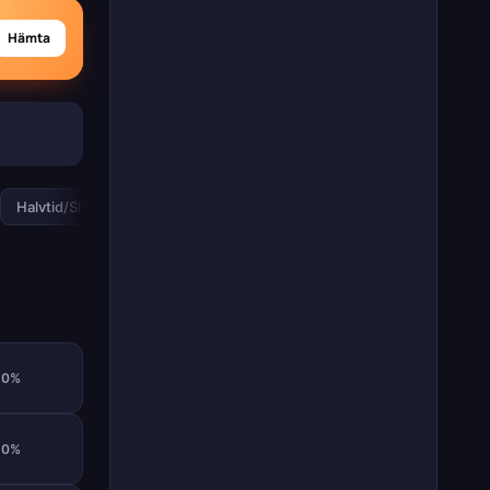
Hämta
Halvtid/Slutresultat
Korrekt Resultat
Hörnor
Kort
Mål
0%
0%