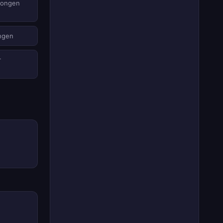
äsongen
ongen
r