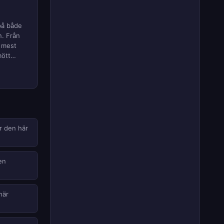
på både
n. Från
e mest
mött
atistiska
pgående
e triumf
r den här
en
här