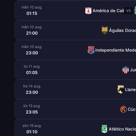
mån 10 aug.
América de Cali
VS
01:15
mån 10 aug.
Águilas Dora
21:00
mån 10 aug.
Independiente Medel
23:00
tis 11 aug.
Jun
01:05
fre 14 aug.
Llane
23:00
lör 15 aug.
Cúc
23:05
sön 16 aug.
Atlético Naci
01:10