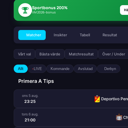
Sportbonus 200%
H
VM 2026-bonus
Matcher
Insikter
Tabell
Resultat
Vårt val
Bästa värde
Matchresultat
Över / Under
Allt
LIVE
Kommande
Avslutad
Derbyn
Primera A Tips
ons 5 aug.
Deportivo Pere
23:25
tors 6 aug.
Ch
21:00