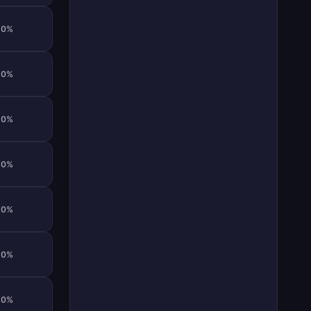
0%
0%
0%
0%
0%
0%
0%