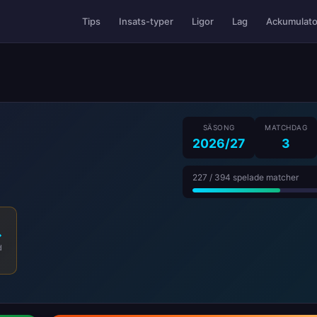
Ackumulato
Tips
Insats-typer
Ligor
Lag
SÄSONG
MATCHDAG
2026/27
3
227 / 394 spelade matcher
→
d