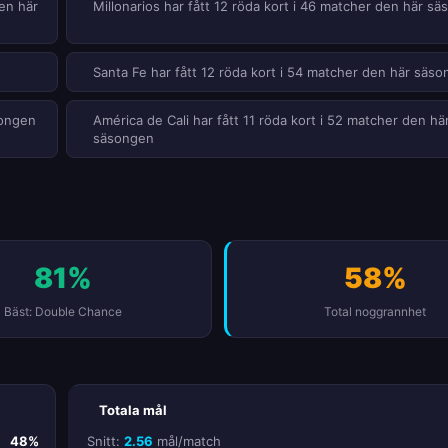
den här
Millonarios har fått 12 röda kort i 46 matcher den här s
Santa Fe har fått 12 röda kort i 54 matcher den här säs
songen
América de Cali har fått 11 röda kort i 52 matcher den hä
säsongen
81%
58%
Bäst: Double Chance
Total noggrannhet
Totala mål
48%
Snitt:
2.56
mål/match