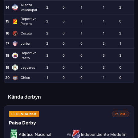
Alianza
14
2
0
1
1
2
Valledupar
Deportivo
15
2
0
1
1
0
Pereira
16
Cúcuta
2
0
1
1
2
17
Junior
2
0
0
2
1
Deportivo
18
3
0
0
3
3
Pasto
19
Jaguares
3
0
0
3
0
20
Chico
1
0
0
1
0
Kända derbyn
LEGENDARISK
25 okt.
Paisa Derby
Atlético Nacional
Independiente Medellín
vs