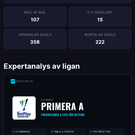
NOLLAT ​​MÅL
0-0 OAVGJORT
107
15
HEMMALAG GOALS
BORTALAG GOALS
358
222
Expertanalys av ligan