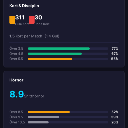
Kort & Disciplin
311
30
Gula Kort
Röda Kort
1.5
Kort per Match
(1.4 Gul)
Över 3.5
77%
Över 4.5
67%
Över 5.5
55%
Hörnor
8.9
Snitthörnor
Över 8.5
52%
Över 9.5
39%
Över 10.5
26%