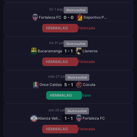
lör 1 aug.
Slutresultat
0 - 0
Fortaleza FC
Deportivo Pereira
HEMMALAG
Förlorade
fre 31 juli
Slutresultat
1 - 1
Bucaramanga
Llaneros
HEMMALAG
Förlorade
mån 27 juli
Slutresultat
5 - 1
Once Caldas
Cúcuta
HEMMALAG
Vann
sön 26 juli
Slutresultat
1 - 1
Alianza Valledupar
Fortaleza FC
HEMMALAG
Förlorade