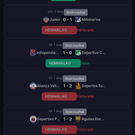
sön 2 aug.
Slutresultat
0 - 1
Junior
Millonarios
HEMMALAG
Förlorade
lör 1 aug.
Slutresultat
1 - 0
Independiente Medellín
Deportivo Cali
HEMMALAG
Vann
lör 1 aug.
Slutresultat
1 - 2
Alianza Valledupar
Deportes Tolima
HEMMALAG
Förlorade
lör 1 aug.
Slutresultat
1 - 2
Deportivo Pasto
Águilas Doradas
HEMMALAG
Förlorade