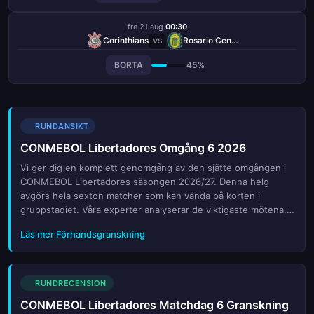
fre 21 aug.
00:30
Corinthians
Rosario Central
VS
BORTA
45%
RUNDANSIKT
CONMEBOL Libertadores Omgång 6 2026
Vi ger dig en komplett genomgång av den sjätte omgången i
CONMEBOL Libertadores säsongen 2026/27. Denna helg
avgörs hela sexton matcher som kan vända på korten i
gruppstadiet. Våra experter analyserar de viktigaste mötena,
lyfter fram nyckelspelare att hålla ögonen på och ger sina
Läs mer Förhandsgranskning
bästa tips inför veckans action. Oavsett om du följer
brasilianska jättar eller argentinska klassiker finns här allt du
behöver veta för att maximera din fotbollsupplevelse under
denna kritiska fas av turneringen. Läs vidare för djupdykningar
RUNDRECENSION
i lagform, skadeutveckling och historisk statistik som kan ge
CONMEBOL Libertadores Matchdag 6 Granskning
dig fördelen när det gäller både analys och spel. Missa inte