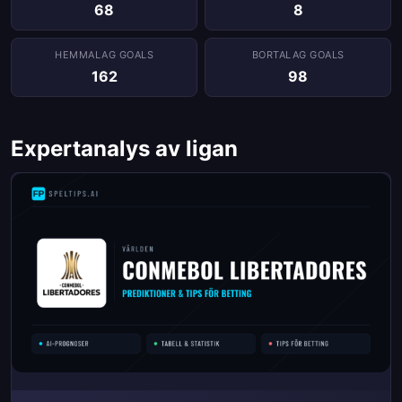
68
8
HEMMALAG GOALS
BORTALAG GOALS
162
98
Expertanalys av ligan