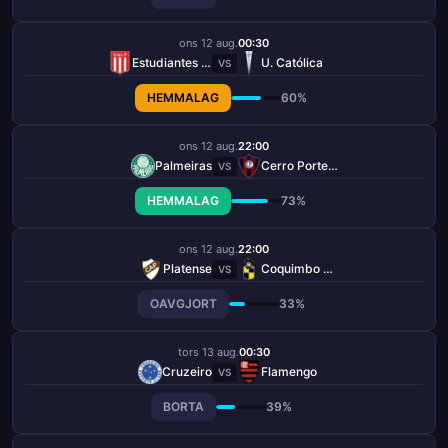
ons 12 aug.
00:30
Estudiantes La Plata
U. Católica
VS
HEMMALAG
60%
ons 12 aug.
22:00
Palmeiras
Cerro Porteño
VS
HEMMALAG
73%
ons 12 aug.
22:00
Platense
Coquimbo Unido
VS
OAVGJORT
33%
tors 13 aug.
00:30
Cruzeiro
Flamengo
VS
BORTA
39%