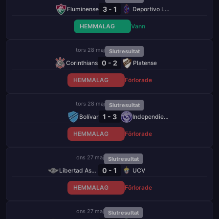
3 - 1
Fluminense
Deportivo La Guaira
HEMMALAG
Vann
tors 28 maj
Slutresultat
0 - 2
Corinthians
Platense
HEMMALAG
Förlorade
tors 28 maj
Slutresultat
1 - 3
Bolívar
Independiente Rivadavia
HEMMALAG
Förlorade
ons 27 maj
Slutresultat
0 - 1
Libertad Asunción
UCV
HEMMALAG
Förlorade
ons 27 maj
Slutresultat