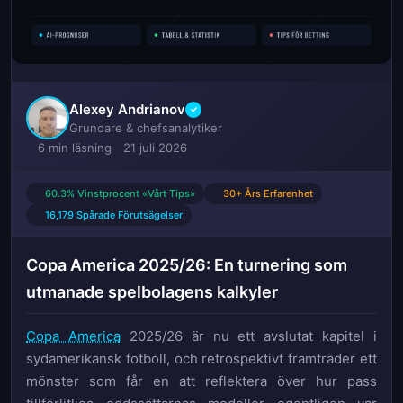
Alexey Andrianov
✓
Grundare & chefsanalytiker
6 min läsning
21 juli 2026
60.3% Vinstprocent «Vårt Tips»
30+ Års Erfarenhet
16,179 Spårade Förutsägelser
Copa America 2025/26: En turnering som
utmanade spelbolagens kalkyler
Copa America
2025/26 är nu ett avslutat kapitel i
sydamerikansk fotboll, och retrospektivt framträder ett
mönster som får en att reflektera över hur pass