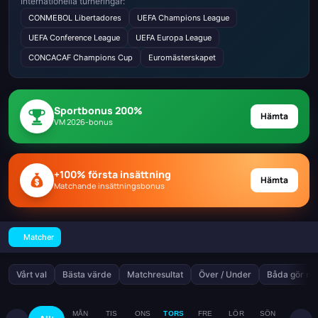
Internationella turneringar:
CONMEBOL Libertadores
UEFA Champions League
UEFA Conference League
UEFA Europa League
CONCACAF Champions Cup
Euromästerskapet
Sportbonus 200%
Hämta
VM 2026-bonus
+100% första insättning
Hämta
Matchande insättningsbonus
Matcher
Vårt val
Bästa värde
Matchresultat
Över / Under
Båda gör må
MÅN
TIS
ONS
TORS
FRE
LÖR
SÖN
MÅN