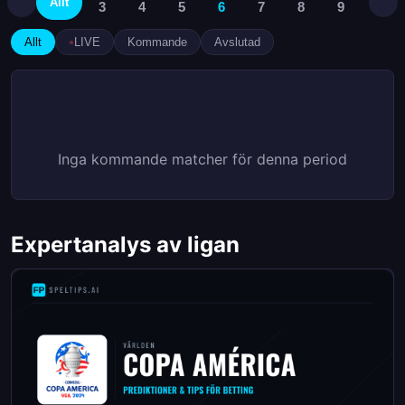
Allt
3
4
5
6
7
8
9
10
Allt
LIVE
Kommande
Avslutad
Inga kommande matcher för denna period
Expertanalys av ligan