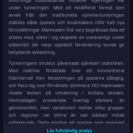
tillförlitliga oddssättarnas modeller egentligen var
under turneringen. Med ett modifierat format som
avvek från den traditionella sommarturneringen
ställdes både spelare och bookmakers inför helt nya
förutsättningar. Marknaden fick very begränsad data att
arbeta med, vilket i sig skapade en osedvanligt volatil
oddsmiljö där varje upptäckt felvärdering kunde ge
betydande avkastning.
Turneringens struktur påverkade självklart statistiken.
Med matcher fördelade över ett koncentrerat
tidsintervall blev belastningen på spelarna påtaglig,
och flera lag som förväntats dominera 1X2-marknaden
visade tecken på utmattning i kritiska skeden.
Hemmalagen presterade överlag starkare än
genomsnittet, men variationen mellan olika grupper
och regioner var större än vad oddsen initialt
reflekterade. Detta innebar att spelare som noggrant
analyserade matchförhållanden och trupprotationer
Läs fullständig analys