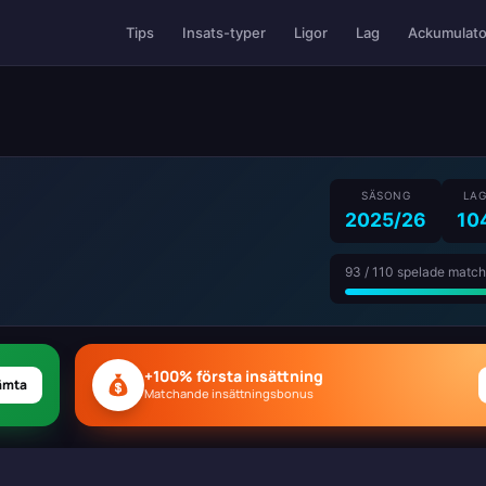
Ackumulato
Tips
Insats-typer
Ligor
Lag
SÄSONG
LA
2025/26
10
93 / 110 spelade match
+100% första insättning
ämta
Matchande insättningsbonus