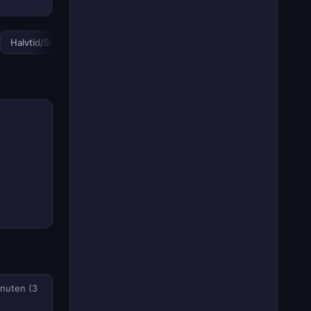
Halvtid/Slutresultat
Korrekt Resultat
Hörnor
Kort
Mål
inuten (3