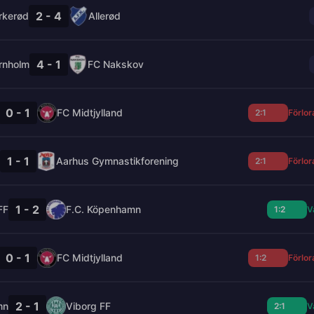
2 - 4
irkerød
Allerød
4 - 1
rnholm
FC Nakskov
0 - 1
FC Midtjylland
2:1
Förlo
1 - 1
Aarhus Gymnastikforening
2:1
Förlo
1 - 2
FF
F.C. Köpenhamn
1:2
V
0 - 1
FC Midtjylland
1:2
Förlo
2 - 1
mn
Viborg FF
2:1
V