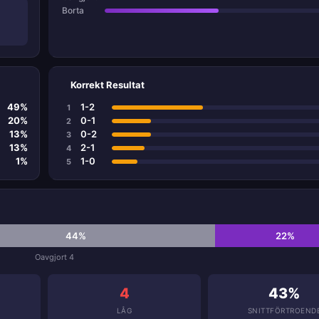
Borta
Korrekt Resultat
49%
1-2
1
20%
0-1
2
13%
0-2
3
13%
2-1
4
1%
1-0
5
44%
22%
Oavgjort 4
4
43%
LÅG
SNITTFÖRTROEND