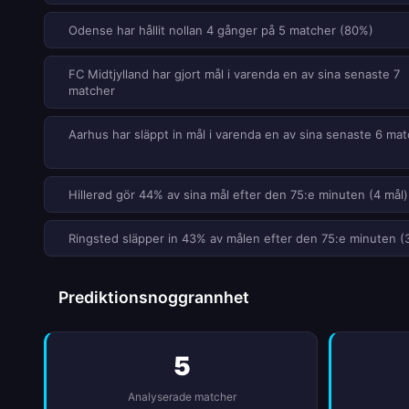
Odense har hållit nollan 4 gånger på 5 matcher (80%)
FC Midtjylland har gjort mål i varenda en av sina senaste 7
matcher
Aarhus har släppt in mål i varenda en av sina senaste 6 ma
Hillerød gör 44% av sina mål efter den 75:e minuten (4 mål)
Ringsted släpper in 43% av målen efter den 75:e minuten (
Prediktionsnoggrannhet
5
Analyserade matcher