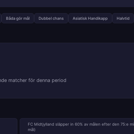
Båda gör mål
Dubbel chans
Asiatisk Handikapp
Halvtid
de matcher för denna period
FC Midtjylland släpper in 60% av målen efter den 75:e m
mål)