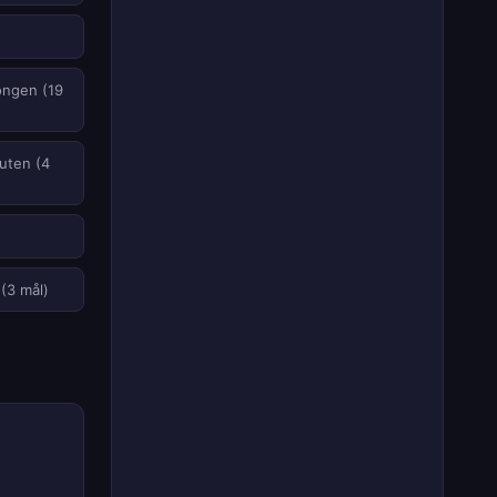
ongen (19
uten (4
(3 mål)