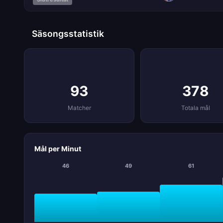
Säsongsstatistik
93
378
Matcher
Totala mål
Mål per Minut
46
49
61