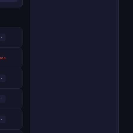
-
rade
-
-
-