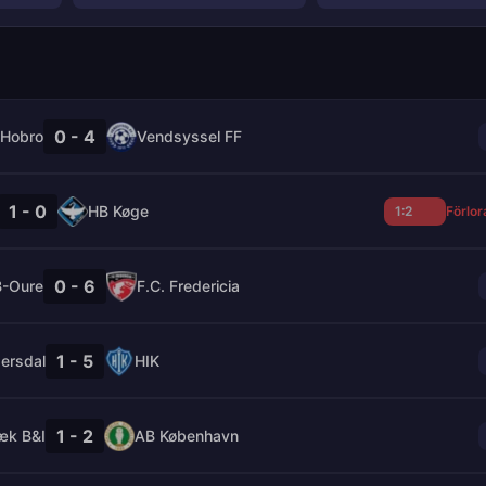
0 - 4
Hobro
Vendsyssel FF
1 - 0
HB Køge
1:2
Förlo
0 - 6
B-Oure
F.C. Fredericia
1 - 5
ersdal
HIK
1 - 2
æk B&I
AB København