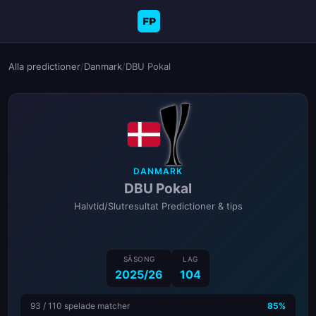
FP
Alla predictioner
/
Danmark
/
DBU Pokal
DANMARK
DBU Pokal
Halvtid/Slutresultat Predictioner & tips
SÄSONG
LAG
2025/26
104
93 / 110 spelade matcher
85%