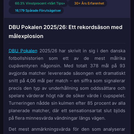
60.3% Vinstprocent «Vårt Tips»
30+ Års Erfarenhet
16,179 Spårade Förutsägelser
DBU Pokalen 2025/26: Ett rekordsäson med
målexplosion
DBU Pokalen
2025/26 har skrivit in sig i den danska
fotbollshistorien som ett av de mest målrika
cupäventyren någonsin. Med totalt 378 mål på 93
avgjorda matcher levererade säsongen ett dramatiskt
snitt på 4,06 mål per match – en siffra som signalerar
precis den typ av underhållning som oddssättare och
spelare värderar högt när de söker värde i cupspelet.
Turneringen nådde sin kulmen efter 85 procent av alla
planerade matcher, där ett sensationsartat slut bjöds
på flera minnesvärda vändningar längs vägen.
Det mest anmärkningsvärda för den som analyserar