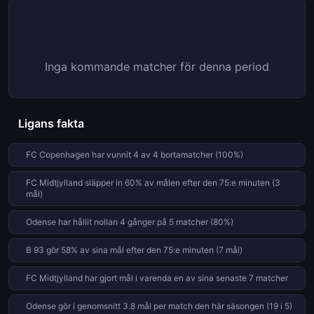
Inga kommande matcher för denna period
Ligans fakta
FC Copenhagen har vunnit 4 av 4 bortamatcher (100%)
FC Midtjylland släpper in 60% av målen efter den 75:e minuten (3
mål)
Odense har hållit nollan 4 gånger på 5 matcher (80%)
B 93 gör 58% av sina mål efter den 75:e minuten (7 mål)
FC Midtjylland har gjort mål i varenda en av sina senaste 7 matcher
Odense gör i genomsnitt 3.8 mål per match den här säsongen (19 i 5)