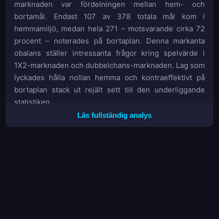
marknaden var fördelningen mellan hem- och
bortamål. Endast 107 av 378 totala mål kom i
hemmamiljö, medan hela 271 – motsvarande cirka 72
procent – noterades på bortaplan. Denna markanta
obalans ställer intressanta frågor kring spelvärde i
1X2-marknaden och dubbelchans-marknaden. Lag som
lyckades hålla nollan hemma och kontraeffektivt på
bortaplan stack ut rejält sett till den underliggande
statistiken.
Läs fullständig analys
För BTTS-spelare blev säsongen närmast en
guldgruva. Den genomsnittliga målfrekvensen på över
fyra mål per match skapade förutsättningar för
återkommande "ja-svar" på frågan om båda lagen
skulle hitta nätet. Även inom över/under-marknaden
dominerade den övre delen av skalan med kraftig
marginal, där bookmakers som initialt satt sina linjer
kring 2,5 eller 3,5 mål ofta såg matcherna rinna över
rejält.