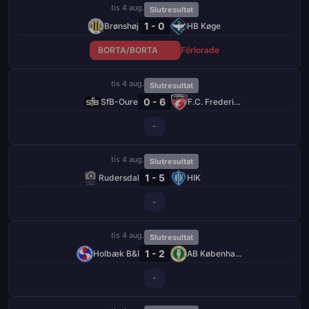
tis 4 aug.
Slutresultat
1 - 0
Brønshøj
HB Køge
BORTA/BORTA
Förlorade
tis 4 aug.
Slutresultat
0 - 6
SfB-Oure
F.C. Fredericia
-
tis 4 aug.
Slutresultat
1 - 5
Rudersdal
HIK
-
tis 4 aug.
Slutresultat
1 - 2
Holbæk B&I
AB København
-