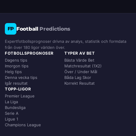
Football
Predictions
FP
Expertfotbollsprognoser drivna av analys, statistik och formdata
från över 180 ligor världen över.
FOTBOLLSPROGNOSER
TYPER AV BET
Dagens tips
Bästa Värde Bet
Imorgon tips
Matchresultat (1X2)
Helg tips
Över / Under Mål
Denna vecka tips
Båda Lag Skor
Igår resultat
Korrekt Resultat
TOPP-LIGOR
Premier League
La Liga
Bundesliga
Serie A
Ligue 1
Champions League