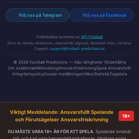
Följ oss på Telegram
Följ oss på Facebook
Fotbollsdata levereras av
API-Football
Drivs av Alexey Andrianov, oberoende utgivare. Baserad i Kiev, Ukraina.
Support:
support@football-predictions.ai
© 2026 Football Predictions — Alla rättigheter förbehållna
Om oss
Kontakt
Metodologi
Ansvarsfriskrivning
Spela Ansvarsfullt
Integritetspolicy
Cookie-inställningar
Villkor
Statistik
Topplista
Viktigt Meddelande: Ansvarsfullt Spelande
18+
och Förutsägelser Ansvarsfriskrivning
DU MÅSTE VARA 18+ ÅR FÖR ATT SPELA.
Spelande innebär
risk och kan vara beroendeframkallande. Vänligen spela