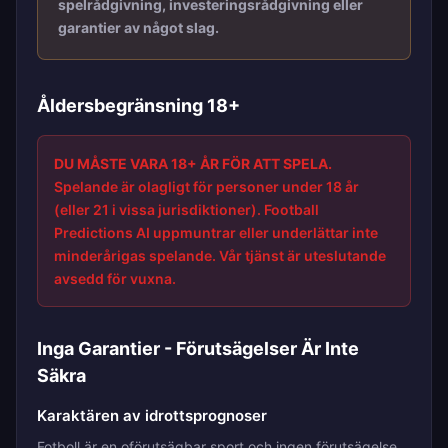
spelrådgivning, investeringsrådgivning eller
garantier av något slag.
Åldersbegränsning 18+
DU MÅSTE VARA 18+ ÅR FÖR ATT SPELA.
Spelande är olagligt för personer under 18 år
(eller 21 i vissa jurisdiktioner). Football
Predictions AI uppmuntrar eller underlättar inte
minderårigas spelande. Vår tjänst är uteslutande
avsedd för vuxna.
Inga Garantier - Förutsägelser Är Inte
Säkra
Karaktären av idrottsprognoser
Fotboll är en oförutsägbar sport och ingen förutsägelse