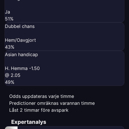
Ja
51%
Dubbel chans
Hem/Oavgjort
43%
Asian handicap
H. Hemma -1.50
@ 2.05
49%
Odds uppdateras varje timme
Predictioner omräknas varannan timme
Låst 2 timmar före avspark
Expertanalys