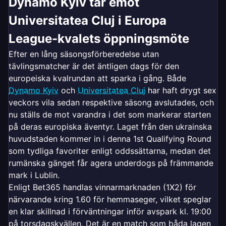
Dynamo Kyiv tar emot
Universitatea Cluj i Europa
League-kvalets öppningsmöte
Efter en lång säsongsförberedelse utan
tävlingsmatcher är det äntligen dags för den
europeiska kvalrundan att sparka i gång. Både
Dynamo Kyiv
och
Universitatea Cluj
har haft drygt sex
veckors vila sedan respektive säsong avslutades, och
nu ställs de mot varandra i det som markerar starten
på deras europiska äventyr. Laget från den ukrainska
huvudstaden kommer in i denna 1st Qualifying Round
som tydliga favoriter enligt oddssättarna, medan det
rumänska gänget får agera underdogs på främmande
mark i Lublin.
Enligt Bet365 handlas vinnarmarknaden (1X2) för
närvarande kring 1.60 för hemmaseger, vilket speglar
en klar skillnad i förväntningar inför avspark kl. 19:00
på torsdagskvällen. Det är en match som båda lagen