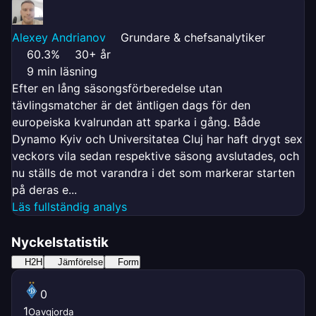
Alexey Andrianov
Grundare & chefsanalytiker
60.3%
30+ år
9 min läsning
Efter en lång säsongsförberedelse utan
tävlingsmatcher är det äntligen dags för den
europeiska kvalrundan att sparka i gång. Både
Dynamo Kyiv och Universitatea Cluj har haft drygt sex
veckors vila sedan respektive säsong avslutades, och
nu ställs de mot varandra i det som markerar starten
på deras e...
Läs fullständig analys
Nyckelstatistik
H2H
Jämförelse
Form
0
1
Oavgjorda