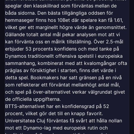
speglar den klasskillnad som förväntas mellan de
båda sidorna. Den bästa tillgängliga oddsen för
hemmaseger finns hos 10Bet där spelare kan få 1.61,
vilket ger ett marginellt högre värde än genomsnittet.
Gällande totalt antal mål pekar analysen mot att vi
kan förvänta oss en målrik tillställning. Över 2.5-mål
erbjuder 53 procents konfidens och med tanke på
Dynamos traditionellt offensiva spelstil i europeiska
sammanhang, kombinerat med att kvalomgångar ofta
präglas av försiktighet i starten, finns det värde i
detta spel. Bookmakers har satt gränsen på en nivå
som reflekterar ett förväntat mellanhögt antal mål,
och spel på över-alternativet verkar välgrundat givet
de officiella uppgifterna.
BTTS-alternativet har en konfidensgrad på 52
procent, vilket gör det till en knapp favorit.
Universitatea Cluj förväntas få svårt att hålla nollan
mot ett Dynamo-lag med europeisk rutin och