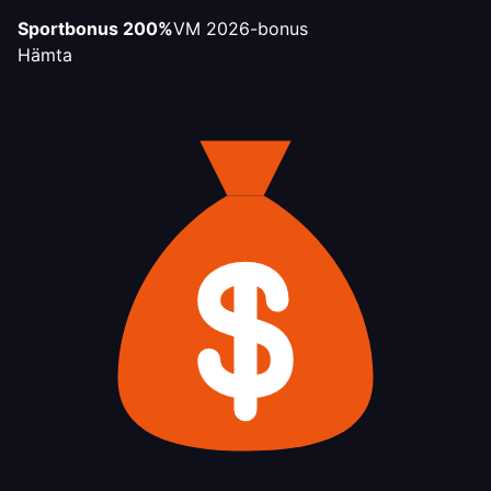
Sportbonus 200%
VM 2026-bonus
Hämta