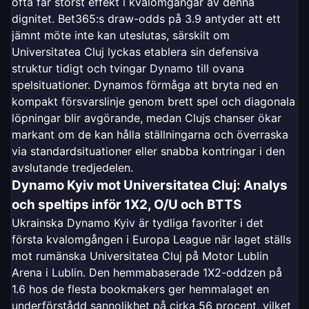
ofta får störst effekt i kvalomgångar av denna
dignitet. Bet365:s draw-odds på 3.9 antyder att ett
jämnt möte inte kan uteslutas, särskilt om
Universitatea Cluj lyckas etablera sin defensiva
struktur tidigt och tvingar Dynamo till ovana
spelsituationer. Dynamos förmåga att bryta ned en
kompakt försvarslinje genom brett spel och diagonala
löpningar blir avgörande, medan Clujs chanser ökar
markant om de kan hålla ställningarna och överraska
via standardsituationer eller snabba kontringar i den
avslutande tredjedelen.
Dynamo Kyiv mot Universitatea Cluj: Analys
och speltips inför 1X2, O/U och BTTS
Ukrainska Dynamo Kyiv är tydliga favoriter i det
första kvalomgången i Europa League när laget ställs
mot rumänska Universitatea Cluj på Motor Lublin
Arena i Lublin. Den hemmabaserade 1X2-oddzen på
1.6 hos de flesta bookmakers ger hemmalaget en
underförstådd sannolikhet på cirka 56 procent, vilket