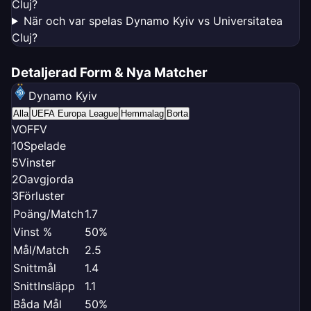
Cluj?
När och var spelas Dynamo Kyiv vs Universitatea
Cluj?
Detaljerad Form & Nya Matcher
Dynamo Kyiv
Alla
UEFA Europa League
Hemmalag
Borta
V
O
F
F
V
10
Spelade
5
Vinster
2
Oavgjorda
3
Förluster
Poäng/Match
1.7
Vinst %
50%
Mål/Match
2.5
Snittmål
1.4
SnittInsläpp
1.1
Båda Mål
50%