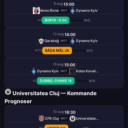
9 aug.
15:00
Veres Rivne
Dynamo Kyiv
MOT
BORTA -0.50
94%
AH
13 aug.
16:00
Qarabağ
Dynamo Kyiv
MOT
BÅDA MÅL JA
55%
BTTS
16 aug.
15:00
Dynamo Kyiv
Kolos Kovalivka
MOT
DUBBEL CHANS 1X
95%
DC
Universitatea Cluj — Kommande
Prognoser
10 aug.
18:30
CFR Cluj
Universitatea Cluj
MOT