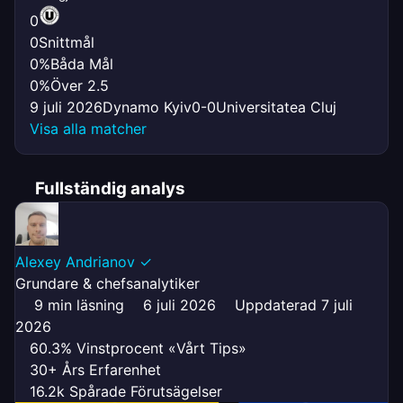
0
0
Snittmål
0%
Båda Mål
0%
Över 2.5
9 juli 2026
Dynamo Kyiv
0-0
Universitatea Cluj
Visa alla matcher
Fullständig analys
Alexey Andrianov
✓
Grundare & chefsanalytiker
9 min läsning
6 juli 2026
Uppdaterad 7 juli
2026
60.3% Vinstprocent «Vårt Tips»
30+ Års Erfarenhet
16.2k Spårade Förutsägelser