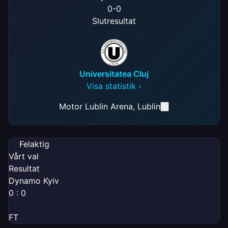
0
-
0
Slutresultat
Universitatea Cluj
Visa statistik ›
Motor Lublin Arena
, Lublin
Felaktig
Vårt val
Resultat
Dynamo Kyiv
0 : 0
FT