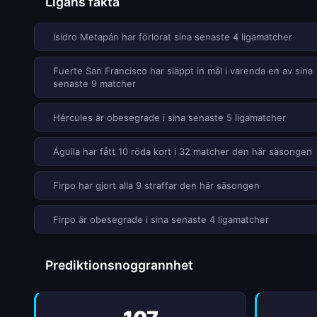
Ligans fakta
Isidro Metapán har förlorat sina senaste 4 ligamatcher
Fuerte San Francisco har släppt in mål i varenda en av sina
senaste 9 matcher
Hércules är obesegrade i sina senaste 5 ligamatcher
Águila har fått 10 röda kort i 32 matcher den här säsongen
Firpo har gjort alla 9 straffar den här säsongen
Firpo är obesegrade i sina senaste 4 ligamatcher
Prediktionsnoggrannhet