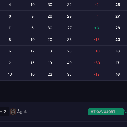
4
10
30
32
-2
28
6
9
28
29
-1
27
11
6
30
27
+3
26
8
10
20
38
-18
20
6
12
18
28
-10
18
2
15
19
49
-30
17
10
10
22
35
-13
16
- 2
Águila
HT OAVGJORT
V