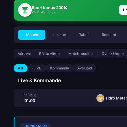
Sportbonus 200%
H
VM 2026-bonus
Matcher
Insikter
Tabell
Resultat
Vårt val
Bästa värde
Matchresultat
Över / Under
Allt
LIVE
Kommande
Avslutad
Live & Kommande
lör 8 aug.
Isidro Meta
01:00
RUNDANSIKT