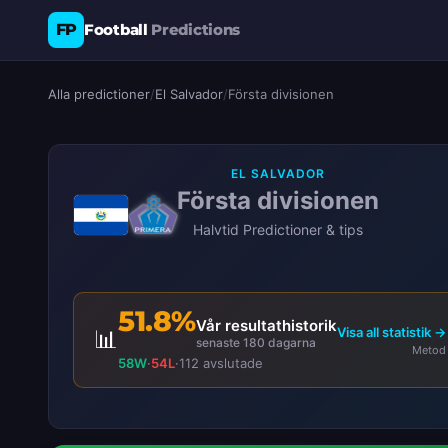
FP
Football
Predictions
Alla predictioner
/
El Salvador
/
Första divisionen
EL SALVADOR
Första divisionen
Halvtid Predictioner & tips
51.8%
Vår resultathistorik
Visa all statistik →
📊
senaste 180 dagarna
Metod
58W
·
54L
·
112 avslutade