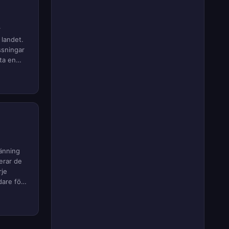
r
 landet.
ssningar
ta en
 utfallet
atserna
pänning
erar de
rje
dare för
nska