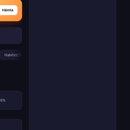
Hämta
Halvtid/Slutresultat
Korrekt Resultat
Hörnor
Kort
Mål
0%