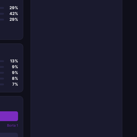
29%
42%
29%
13%
9%
9%
8%
7%
Borta 1