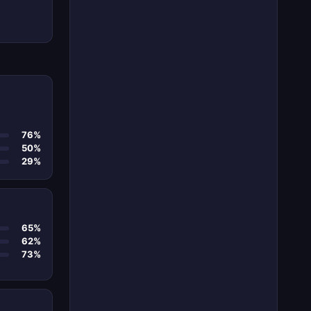
76%
50%
29%
65%
62%
73%