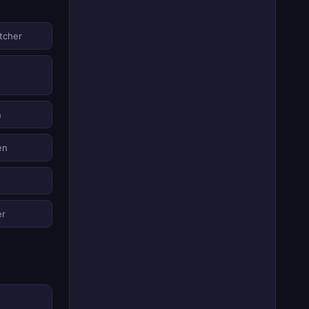
atcher
n
en
er