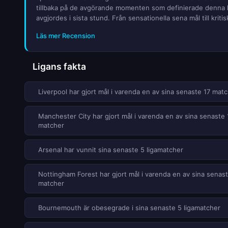
tillbaka på de avgörande momenten som definierade denna hi
avgjordes i sista stund. Från sensationella sena mål till kri
genomgång täcker alla viktiga resultat och analyserar hur d
Läs mer Recension
Upptäck vilka stjärnor som glänste mest och vilka lag som ku
genibryt. Läs vidare för att få fullständig insyn i hur Prem
när nya utmaningar väntar nästa höst.
Ligans fakta
Liverpool har gjort mål i varenda en av sina senaste 17 mat
Manchester City har gjort mål i varenda en av sina senaste 
matcher
Arsenal har vunnit sina senaste 5 ligamatcher
Nottingham Forest har gjort mål i varenda en av sina senas
matcher
Bournemouth är obesegrade i sina senaste 5 ligamatcher