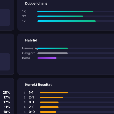
Dubbel chans
1X
X2
12
Halvtid
Hemmalag
Oavgjort
Borta
Korrekt Resultat
28%
1-1
1
17%
2-1
2
17%
0-1
3
11%
2-0
4
10%
0-0
5