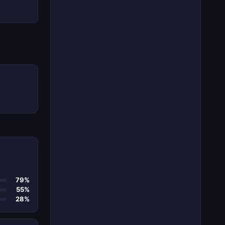
79%
55%
28%