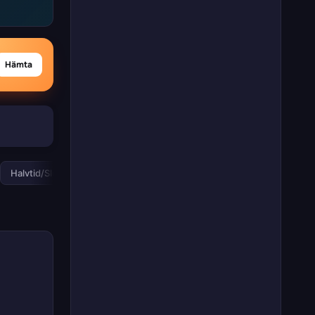
Hämta
Halvtid/Slutresultat
Korrekt Resultat
Hörnor
Kort
Mål