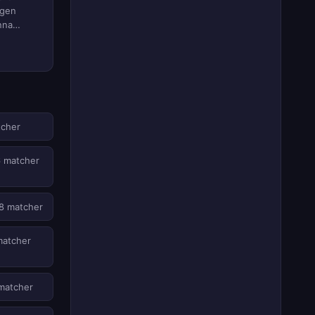
ngen
nna
en.
ve klubb
tcher
6 matcher
 8 matcher
matcher
 matcher