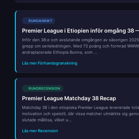
RUNDANSIKT
Premier League i Etiopien inför omgång 38 
Inför den 38:e och avslutande omgången av säsongen 2025/26 
grepp om serieledningen. Med 73 poäng och formrad WWWDW är 
andraplacerade Ethiopia Bunna, som ...
Läs mer Förhandsgranskning
RUNDRECENSION
Premier League Matchday 38 Recap
Matchday 38 i den etiopiska Premier League levererade total
motivation och spelstil, där vissa matcher utmärkte sig gen
slutade mållösa, vilket u...
Läs mer Recension