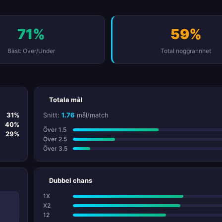
71%
59%
Bäst: Over/Under
Total noggrannhet
Totala mål
31%
Snitt:
1.76
mål/match
40%
Över 1.5
29%
Över 2.5
Över 3.5
Dubbel chans
1X
X2
12