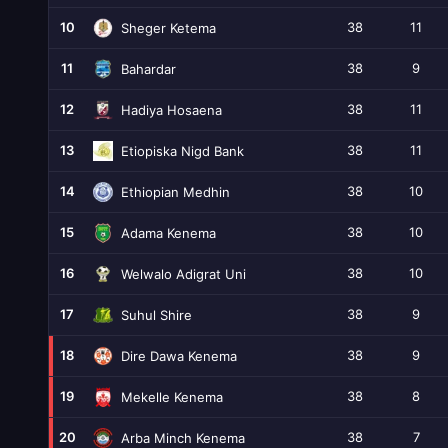
10
38
11
Sheger Ketema
11
38
9
Bahardar
12
38
11
Hadiya Hosaena
13
38
11
Etiopiska Nigd Bank
14
38
10
Ethiopian Medhin
15
38
10
Adama Kenema
16
38
10
Welwalo Adigrat Uni
17
38
9
Suhul Shire
18
38
9
Dire Dawa Kenema
19
38
8
Mekelle Kenema
20
38
7
Arba Minch Kenema