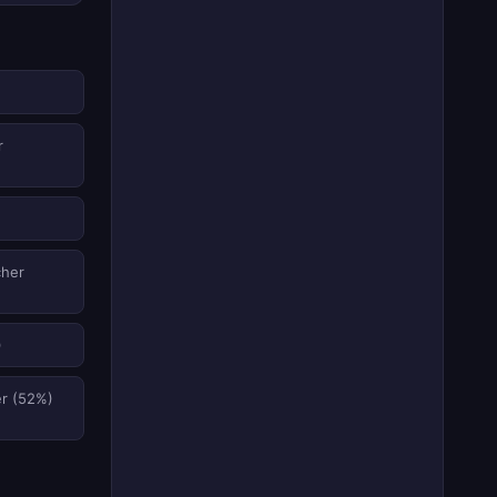
r
cher
)
er (52%)