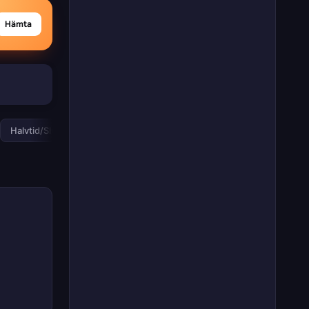
Hämta
Halvtid/Slutresultat
Korrekt Resultat
Hörnor
Kort
Mål