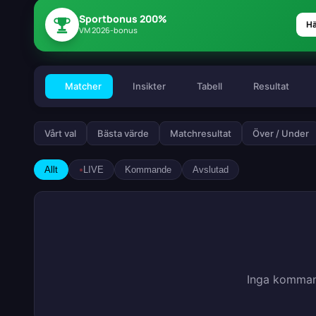
Sportbonus 200%
H
VM 2026-bonus
Matcher
Insikter
Tabell
Resultat
Vårt val
Bästa värde
Matchresultat
Över / Under
Allt
LIVE
Kommande
Avslutad
Inga komman