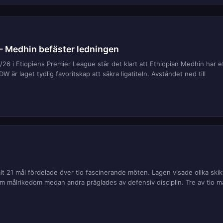
— Medhin befäster ledningen
i Etiopiens Premier League står det klart att Ethiopian Medhin har ett
laget tydlig favoritskap att säkra ligatiteln. Avståndet ned till
t 21 mål fördelade över tio fascinerande möten. Lagen visade olika skik
om målrikedom medan andra präglades av defensiv disciplin. Tre av tio m