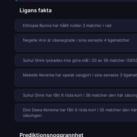
Ligans fakta
Ethiopia Bunna har hållit nollan 3 matcher i rad
Negelle Arsi är obesegrade i sina senaste 4 ligamatcher
Suhul Shire lyckades inte göra mål i 20 av 36 matcher (56%
Mekelle Kenema har spelat oavgjort i sina senaste 3 ligama
Suhul Shire har fått 6 röda kort i 36 matcher den här säso
Dire Dawa Kenema har fått 6 röda kort i 35 matcher den här
säsongen
Prediktionsnoggrannhet