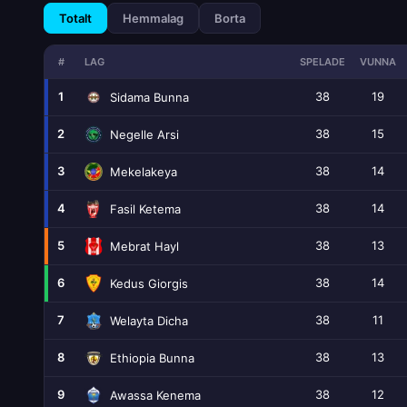
Totalt
Hemmalag
Borta
#
LAG
SPELADE
VUNNA
1
38
19
Sidama Bunna
2
38
15
Negelle Arsi
3
38
14
Mekelakeya
4
38
14
Fasil Ketema
5
38
13
Mebrat Hayl
6
38
14
Kedus Giorgis
7
38
11
Welayta Dicha
8
38
13
Ethiopia Bunna
9
38
12
Awassa Kenema