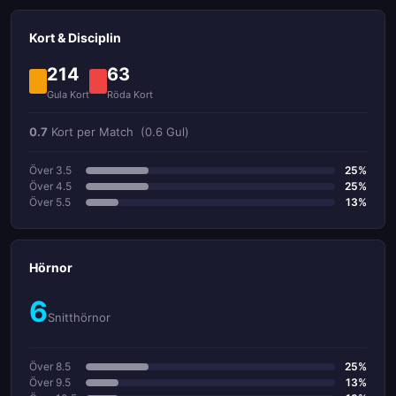
Kort & Disciplin
214
63
Gula Kort
Röda Kort
0.7
Kort per Match
(0.6 Gul)
Över 3.5
25%
Över 4.5
25%
Över 5.5
13%
Hörnor
6
Snitthörnor
Över 8.5
25%
Över 9.5
13%