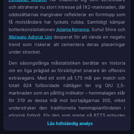
och attraherar nu stort intresse på 1X2-marknaden, där
oddssättarnas marginaler reflekterar en formtopp som
få motståndare har lyckats rubba. Samtidigt kämpar
bottenkonstellationen
Adama Kenema
, Suhul Shire och
Welwalo Adigrat Uni
desperat för att vända en negativ
trend som riskerar att cementera deras placeringar
under strecket.
Den säsongslånga målstatistiken berättar en historia
om en liga präglad av försiktighet snarare än offensiv
extravagans. Med ett snitt på 1,75 mål per match och
totalt 624 fullbordade nätlägen ter sig O/U 2,5-
marknaden som en pålitlig indikator – hemmalagen står
för 319 av dessa mål mot bortajägarnas 305, vilket
understryker den traditionella hemmaplanfördelen i
etiopisk fotboll. För den som spelar på BTTS erbjuder
denna målsnålhet ett intressant motstånd; möten där
Läs fullständig analys
båda sidor hittar nät blir snarare undantagen än regeln.