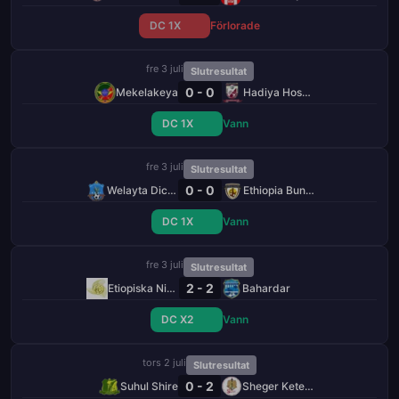
DC 1X
Förlorade
fre 3 juli
Slutresultat
0 - 0
Mekelakeya
Hadiya Hosaena
DC 1X
Vann
fre 3 juli
Slutresultat
0 - 0
Welayta Dicha
Ethiopia Bunna
DC 1X
Vann
fre 3 juli
Slutresultat
2 - 2
Etiopiska Nigd Bank
Bahardar
DC X2
Vann
tors 2 juli
Slutresultat
0 - 2
Suhul Shire
Sheger Ketema