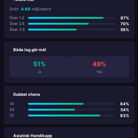
Snitt:
4.69
mål/match
87%
Över 1.5
70%
Över 2.5
56%
Över 3.5
Båda lag gör mål
51%
49%
Ja
Nej
Dubbel chans
64%
1X
54%
X2
83%
12
Asiatisk Handikapp