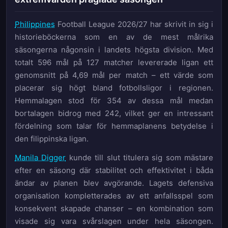
Philippines
Football League 2026/27 har skrivit in sig i
historieböckerna som en av de mest målrika
säsongerna någonsin i landets högsta division. Med
totalt 596 mål på 127 matcher levererade ligan ett
genomsnitt på 4,69 mål per match – ett värde som
placerar sig högt bland fotbollsligor i regionen.
Hemmalagen stod för 354 av dessa mål medan
bortalagen bidrog med 242, vilket ger en intressant
fördelning som talar för hemmaplanens betydelse i
den filippinska ligan.
Manila Digger
kunde till slut titulera sig som mästare
efter en säsong där stabilitet och effektivitet i båda
ändar av planen blev avgörande. Lagets defensiva
organisation kompletterades av ett anfallsspel som
konsekvent skapade chanser – en kombination som
visade sig vara svårslagen under hela säsongen.