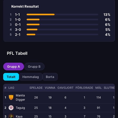
Korrekt Resultat
1-1
13%
1
1-0
6%
2
0-1
6%
3
3-0
5%
4
2-1
4%
5
PFL Tabell
Grupp A
Grupp B
Totalt
Hemmalag
Borta
#
LAG
SPELADE
VUNNA
OAVGJORT
FÖRLORADE
MÅL
SLUTRES
Manila
1
26
19
6
1
114
18
Digger
2
Taguig
25
18
4
3
91
15
3
Kaya
25
15
3
7
76
21