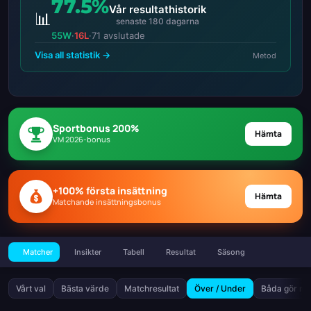
77.5%
Vår resultathistorik
📊
senaste 180 dagarna
55W
·
16L
·
71 avslutade
Visa all statistik →
Metod
Sportbonus 200%
Hämta
VM 2026-bonus
+100% första insättning
Hämta
Matchande insättningsbonus
Matcher
Insikter
Tabell
Resultat
Säsong
Vårt val
Bästa värde
Matchresultat
Över / Under
Båda gör må