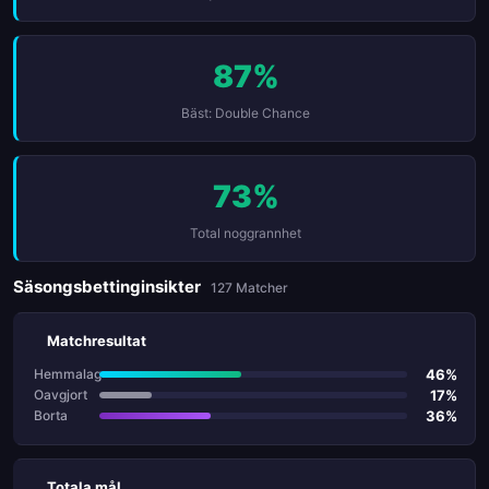
87%
Bäst: Double Chance
73%
Total noggrannhet
Säsongsbettinginsikter
127 Matcher
Matchresultat
46%
Hemmalag
17%
Oavgjort
36%
Borta
Totala mål