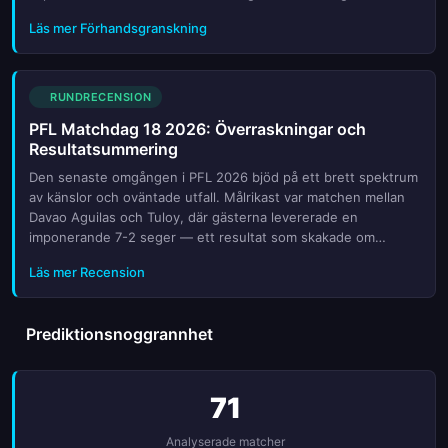
kämpa vidare med svaga defensiva prestationer och
Läs mer Förhandsgranskning
nedgångar i form. Här analys
RUNDRECENSION
PFL Matchdag 18 2026: Överraskningar och
Resultatsummering
Den senaste omgången i PFL 2026 bjöd på ett brett spektrum
av känslor och oväntade utfall. Målrikast var matchen mellan
Davao Aguilas och Tuloy, där gästerna levererade en
imponerande 7-2 seger — ett resultat som skakade om
tabellens toppstrid ordentligt. Garelli United fortsatte att visa
Läs mer Recension
sin styrka
Prediktionsnoggrannhet
71
Analyserade matcher