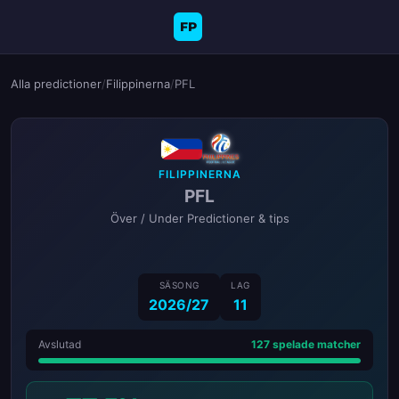
FP
Alla predictioner
/
Filippinerna
/
PFL
FILIPPINERNA
PFL
Över / Under Predictioner & tips
SÄSONG
LAG
2026/27
11
Avslutad
127 spelade matcher