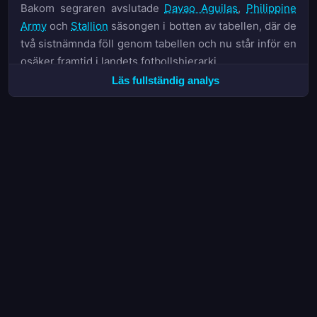
Bakom segraren avslutade
Davao Aguilas
,
Philippine
Army
och
Stallion
säsongen i botten av tabellen, där de
två sistnämnda föll genom tabellen och nu står inför en
osäker framtid i landets fotbollshierarki.
Läs fullständig analys
Siffrorna bakom säsongen bär vittnesmål om en
liga i
förändring. Det höga antalet mål per match är inget
isolerat fenomen utan snarare resultatet av flera
samverkande faktorer – från träningsmetodernas
utveckling till spelarrekryteringens kvalitet och den
ökade tävlingsmentaliteten bland landets
fotbollsklubbar. Sett ur ett bettingperspektiv erbjuder
dessa genomsnittsvärden intressant underlag för att
bedöma hur odds sättningen förhåller sig till det
faktiska utfallet under en hel säsong.
Mästerskapsracet i PFL:s avslutade säsong
Manila Digger stod som avslutande mästare i den