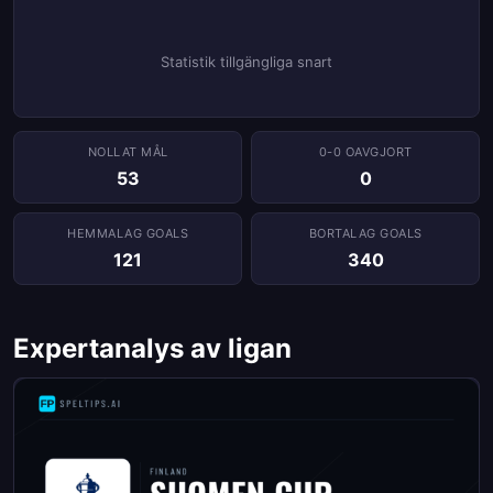
Statistik tillgängliga snart
NOLLAT ​​MÅL
0-0 OAVGJORT
53
0
HEMMALAG GOALS
BORTALAG GOALS
121
340
Expertanalys av ligan