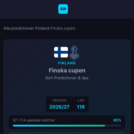
FP
Alla predictioner
/
Finland
/
Finska cupen
FINLAND
Finska cupen
Kort Predictioner & tips
SÄSONG
LAG
2026/27
116
97 / 114 spelade matcher
85%