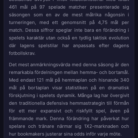
461 mål på 97 spelade matcher presenterade sig
säsongen som en av de mest målrika någonsin i
turneringen, med ett genomsnitt på 4,75 mål per
match. Dessa siffror speglar inte bara en förändring i
spelets karaktär utan också en tydlig taktisk evolution
där lagens spelstilar har anpassats efter dagens
fotbollskrav.
Det mest anmärkningsvärda med denna säsong är den
remarkabla fördelningen mellan hemma- och bortamål.
Med endast 121 mål på hemmaplan och hisnande 340
mål på bortaplan visar statistiken på en dramatisk
förskjutning i spelets dynamik. Många lag har övergivit
den traditionella defensiva hemmastrategin till förmån
för ett mer expansivt och riskfyllt spel, även på
främmande mark. Denna förändring har påverkat hur
spelare och tränare närmar sig 1X2-marknaden och
hur bookmakers justerar sina odds inför varje möte.