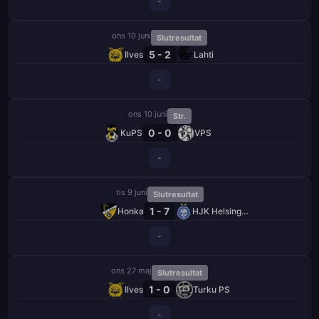
-
ons 10 juni
Slutresultat
5 - 2
Ilves
Lahti
-
ons 10 juni
Str.
0 - 0
KuPS
VPS
-
tis 9 juni
Slutresultat
1 - 7
Honka
HJK Helsingfors
-
ons 27 maj
Slutresultat
1 - 0
Ilves
Turku PS
-