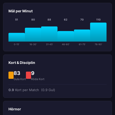
Mål per Minut
51
80
88
62
70
110
0-15'
16-30'
31-45'
46-60'
61-75'
76-90'
Kort & Disciplin
83
9
Gula Kort
Röda Kort
0.9
Kort per Match
(0.9 Gul)
Hörnor