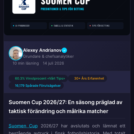
Alexey Andrianov
✓
Grundare & chefsanalytiker
10 min läsning
14 juli 2026
60.3% Vinstprocent «Vårt Tips»
30+ Års Erfarenhet
16,179 Spårade Förutsägelser
Suomen Cup 2026/27: En säsong präglad av
taktisk förändring och målrika matcher
Suomen Cup
2026/27 har avslutats och lämnat ett
bestående avtryck i finsk fotbollshistoria. Med totalt