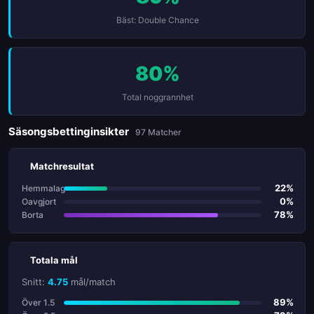
Bäst: Double Chance
80%
Total noggrannhet
Säsongsbettinginsikter
97 Matcher
Matchresultat
22%
Hemmalag
0%
Oavgjort
78%
Borta
Totala mål
Snitt:
4.75
mål/match
89%
Över 1.5