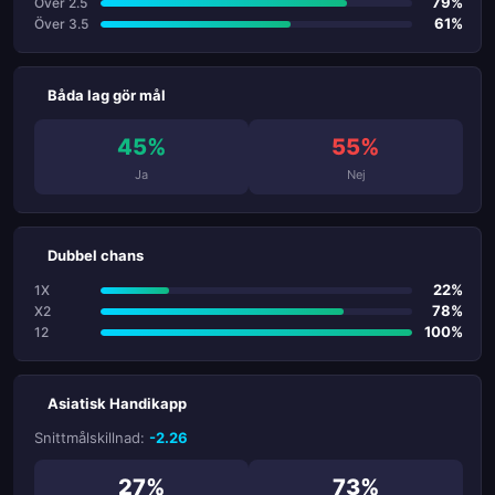
79%
Över 2.5
61%
Över 3.5
Båda lag gör mål
45%
55%
Ja
Nej
Dubbel chans
22%
1X
78%
X2
100%
12
Asiatisk Handikapp
Snittmålskillnad:
-2.26
27%
73%