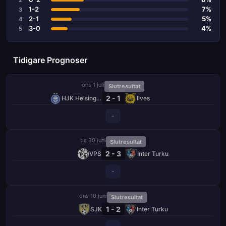
1-2
7%
3
2-1
5%
4
3-0
4%
5
Tidigare Prognoser
ons 1 juli
Slutresultat
2 - 1
HJK Helsingfors
Ilves
-
tis 30 juni
Slutresultat
2 - 3
VPS
Inter Turku
-
ons 10 juni
Slutresultat
1 - 2
SJK
Inter Turku