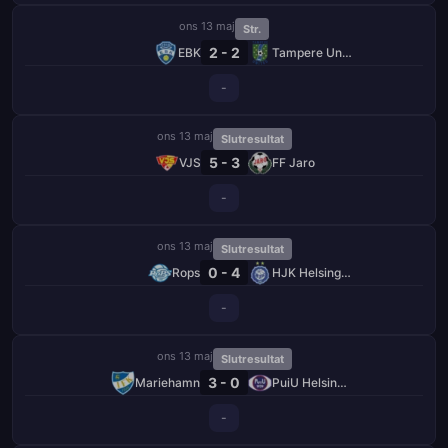
ons 13 maj
Str.
2 - 2
EBK
Tampere United
-
ons 13 maj
Slutresultat
5 - 3
VJS
FF Jaro
-
ons 13 maj
Slutresultat
0 - 4
Rops
HJK Helsingfors
-
ons 13 maj
Slutresultat
3 - 0
Mariehamn
PuiU Helsingfors
-