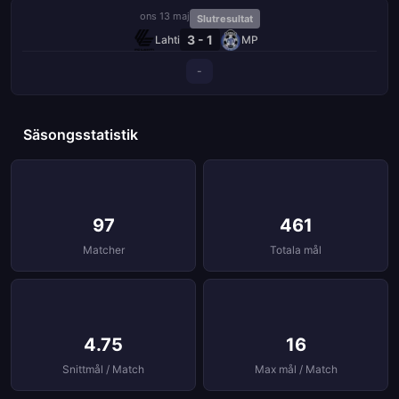
ons 13 maj
Slutresultat
3 - 1
Lahti
MP
-
Säsongsstatistik
97
461
Matcher
Totala mål
4.75
16
Snittmål / Match
Max mål / Match