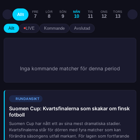
FRE
LÖR
SÖN
MÅN
TIS
ONS
TORS
FRE
Allt
7
8
9
10
11
12
13
14
Allt
LIVE
Kommande
Avslutad
Inga kommande matcher för denna period
RUNDANSIKT
Suomen Cup: Kvartsfinalerna som skakar om finsk
fotboll
Suomen Cup har nått ett av sina mest dramatiska stadier.
Kvartsfinalerna står för dörren med fyra matcher som kan
förändra säsongens utfall markant. För lagen som fortfarande