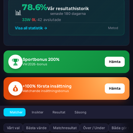
78.6%
Vår resultathistorik
📊
senaste 180 dagarna
33W
·
9L
·
42 avslutade
Visa all statistik →
Metod
Sportbonus 200%
Hämta
VM 2026-bonus
+100% första insättning
Hämta
Matchande insättningsbonus
Matcher
Insikter
Resultat
Säsong
Vårt val
Bästa värde
Matchresultat
Över / Under
Båda gör må