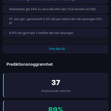
slutspelsspaning.
Mariehamn gör 44% av sina mål efter den 75:e minuten (4 mål)
FF Jaro gör i genomsnitt 3.33 mål per match den här säsongen (20 i
6)
KuPS har gjort alla 3 straffar den här säsongen
FF Jaro har missat 2 av 7 straffar den här säsongen (71% konvertering)
OLS gör 30% av sina mål efter den 75:e minuten (3 mål)
Mariehamn gör 67% av sina mål i andra halvlek
Visa alla (9)
Prediktionsnoggrannhet
37
Analyserade matcher
89%