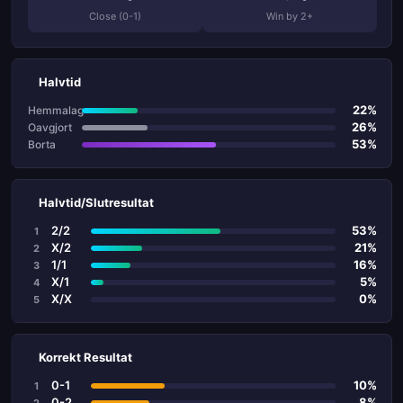
Close (0-1)
Win by 2+
Halvtid
22%
Hemmalag
26%
Oavgjort
53%
Borta
Halvtid/Slutresultat
2/2
53%
1
X/2
21%
2
1/1
16%
3
X/1
5%
4
X/X
0%
5
Korrekt Resultat
0-1
10%
1
0-2
8%
2