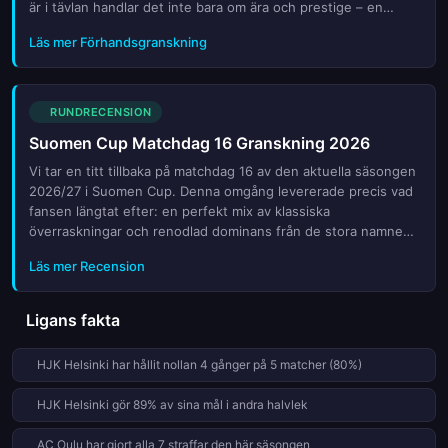
är i tävlan handlar det inte bara om ära och prestige – en
seger här kan betyda biljett till europeiskt spel nästa
Läs mer Förhandsgranskning
säsong....
RUNDRECENSION
Suomen Cup Matchdag 16 Granskning 2026
Vi tar en titt tillbaka på matchdag 16 av den aktuella säsongen
2026/27 i Suomen Cup. Denna omgång levererade precis vad
fansen längtat efter: en perfekt mix av klassiska
överraskningar och renodlad dominans från de stora namnen.
Publiken fick se allt ifrån sent avgörande mål till straffskytte-
Läs mer Recension
dramatik som höll spänningen vid liv fram till sista minuten.
Våra analytiker bryter ner de viktigaste ögonblicken som
definierade denna kritiska fas av turneringen. Vilka lag visade
Ligans fakta
verkligen sitt karaktär? Vilka stjärnor lyfte sig fram under
trycket? I denna genomgång får du alla detaljer kring
HJK Helsinki har hållit nollan 4 gånger på 5 matcher (80%)
resultatet, statistikens berättelse samt expertkommentarer
om hur dessa prestationer kan påverka den fortsatta
HJK Helsinki gör 89% av sina mål i andra halvlek
cupstriden. Missa inte insikterna som hjälper dig att förstå
vilka lag som är starkast just nu när vi går mot
AC Oulu har gjort alla 7 straffar den här säsongen