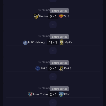
tis 26 maj
Slutresultat
5 - 1
Honka
VJS
-
tis 26 maj
Slutresultat
11 - 1
HJK Helsingfors
MyPa
-
tis 26 maj
Slutresultat
0 - 1
JäPS
KuPS
-
tis 26 maj
Slutresultat
2 - 1
Inter Turku
EBK
-