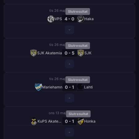
tis 26 maj
Slutresultat
4 - 0
VPS
Haka
-
tis 26 maj
Slutresultat
0 - 5
SJK Akatemia
SJK
-
tis 26 maj
Slutresultat
0 - 1
Mariehamn
Lahti
-
ons 13 maj
Slutresultat
0 - 1
KuPS Akatemia
Honka
-