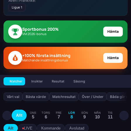
Även i Frankrike:
Ligue 1
Sportbonus 200%
Hämta
VM 2026-bonus
+100% första insättning
Hämta
Matchande insättningsbonus
Matcher
Insikter
Resultat
Säsong
Vårt val
Bästa värde
Matchresultat
Över / Under
Båda gör må
ONS
TORS
FRE
LÖR
SÖN
MÅN
TIS
ONS
Allt
5
6
7
8
9
10
11
12
Allt
LIVE
Kommande
Avslutad