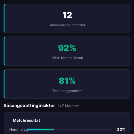
12
Analyserade matcher
92%
Bäst: Match Result
81%
Total noggrannhet
Säsongsbettinginsikter
147 Matcher
Matchresultat
32%
Hemmalag