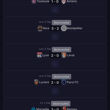
1 - 0
Toulouse
Amiens
-
ons 4 feb.
Slutresultat
3 - 2
Nice
Montpellier
-
ons 4 feb.
Slutresultat
2 - 0
Lyon
Laval
-
ons 4 feb.
Slutresultat
2 - 0
Lorient
Paris FC
-
tis 3 feb.
Slutresultat
3 - 0
Marseille
Rennes