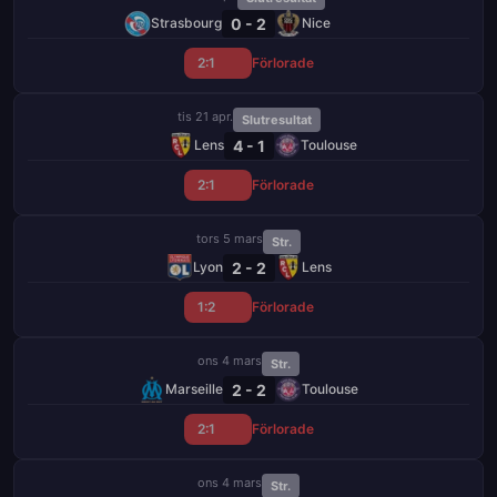
0 - 2
Strasbourg
Nice
2:1
Förlorade
tis 21 apr.
Slutresultat
4 - 1
Lens
Toulouse
2:1
Förlorade
tors 5 mars
Str.
2 - 2
Lyon
Lens
1:2
Förlorade
ons 4 mars
Str.
2 - 2
Marseille
Toulouse
2:1
Förlorade
ons 4 mars
Str.