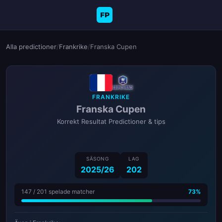
FP
Alla predictioner
/
Frankrike
/
Franska Cupen
FRANKRIKE
Franska Cupen
Korrekt Resultat Predictioner & tips
SÄSONG
LAG
2025/26
202
147 / 201 spelade matcher
73%