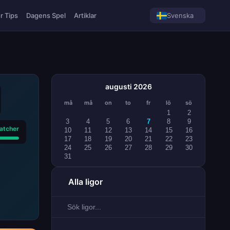
r Tips
Dagens Spel
Artiklar
Svenska
augusti 2026
må
må
on
to
fr
lö
sö
1
2
3
4
5
6
7
8
9
atcher
10
11
12
13
14
15
16
17
18
19
20
21
22
23
24
25
26
27
28
29
30
31
Alla ligor