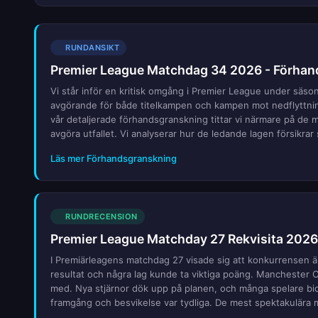
RUNDANSIKT
Premier League Matchdag 34 2026 - Förha
Vi står inför en kritisk omgång i Premier League under sä
avgörande för både titelkampen och kampen mot nedflyttning
vår detaljerade förhandsgranskning tittar vi närmare på de
avgöra utfallet. Vi analyserar hur de ledande lagen försikrar 
poäng på spel kommer varje match få stor betydelse för den s
Läs mer Förhandsgranskning
inte missa något viktigt i denna spännande fas av säsonge
på spel för de olika klubbarna i den engelska toppdivisionen
RUNDRECENSION
Premier League Matchday 27 Rekvisita 2026
I Premiärleagens matchdag 27 visade sig att konkurrensen är
resultat och några lag kunde ta viktiga poäng. Manchester 
med. Nya stjärnor dök upp på planen, och många spelare bid
framgång och besvikelse var tydliga. De mest spektakulär