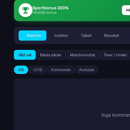
Sportbonus 200%
H
VM 2026-bonus
Matcher
Insikter
Tabell
Resultat
Vårt val
Bästa värde
Matchresultat
Över / Under
Allt
LIVE
Kommande
Avslutad
Inga komman