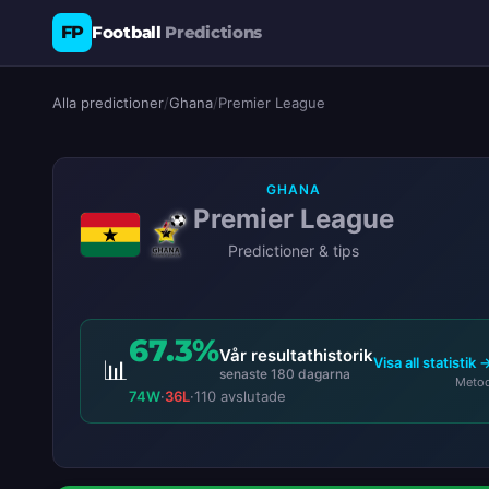
FP
Football
Predictions
Alla predictioner
/
Ghana
/
Premier League
GHANA
Premier League
Predictioner & tips
67.3%
Vår resultathistorik
Visa all statistik 
📊
senaste 180 dagarna
Meto
74W
·
36L
·
110 avslutade