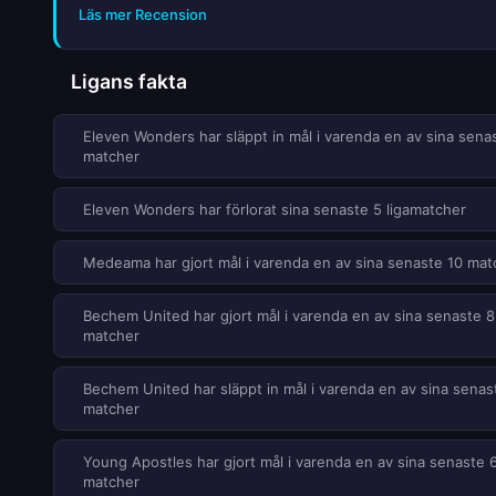
Läs mer Recension
Ligans fakta
Eleven Wonders har släppt in mål i varenda en av sina sena
matcher
Eleven Wonders har förlorat sina senaste 5 ligamatcher
Medeama har gjort mål i varenda en av sina senaste 10 mat
Bechem United har gjort mål i varenda en av sina senaste 8
matcher
Bechem United har släppt in mål i varenda en av sina senas
matcher
Young Apostles har gjort mål i varenda en av sina senaste 
matcher