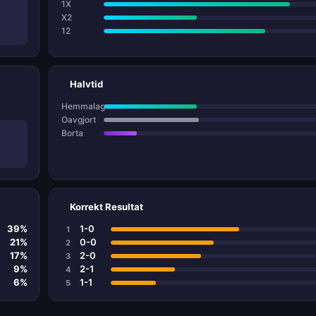
1X
X2
12
Halvtid
Hemmalag
Oavgjort
Borta
Korrekt Resultat
39%
1-0
1
21%
0-0
2
17%
2-0
3
9%
2-1
4
6%
1-1
5