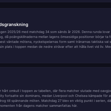
ndsgranskning
songen 2025/26 med matchdag 34 som sänds år 2026. Denna runda lovar a
, då poängskillnaderna mellan lagens ömsesidiga positioner börjar ta f
 mest väntade mötena, nyckelspelarnas form samt tränarnas taktiska val
sin plats i toppen medan de nedre strävar efter att hålla livet vid liv. 
lutgiltiga tabellen. Håll utkik efter våra expertanalyser och prognoser 
n. Följ med oss för en djupgående genomgång av alla matcher och vad s
.
 hårt omkull i toppen av tabellen, där flera matcher slutade med oavgjo
City fortsatte sin dominans, medan Liverpool och Chelsea kämpade för a
rog till spännande möten. Matchdag 27 blev en viktig punkt i serien, d
a momenten från dagens matcher sammanfattas här.