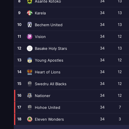
8
34
13
Asante Kotoko
9
34
13
Karela
10
34
13
Bechem United
11
34
12
Vision
12
34
13
Basake Holy Stars
13
34
12
Young Apostles
14
34
12
Heart of Lions
15
34
12
Swedru All Blacks
16
34
12
Nationer
17
34
7
Hohoe United
18
34
3
Eleven Wonders