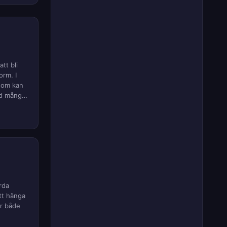
tt bli
orm. I
 som kan
Med många
för att
om står
rda
tt hänga
är både