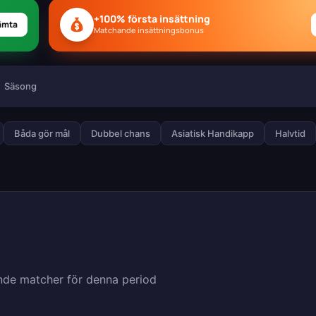
+100% första insättning
ämta
Matchande insättningsbonus
Säsong
Båda gör mål
Dubbel chans
Asiatisk Handikapp
Halvtid
de matcher för denna period