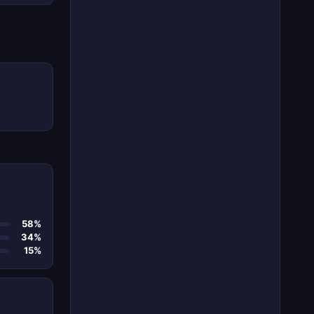
58%
34%
15%