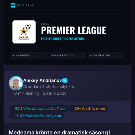
Alexey Andrianov
✓
Grundare & chefsanalytiker
18 min läsning
26 juni 2026
60.3% Vinstprocent «Vårt Tips»
30+ Års Erfarenhet
16,179 Spårade Förutsägelser
Medeama krönte en dramatisk säsong i