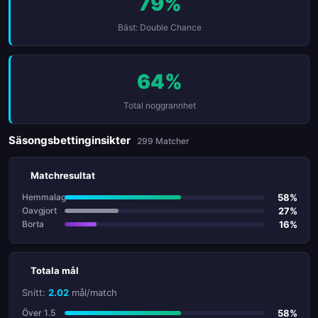
79%
Bäst: Double Chance
64%
Total noggrannhet
Säsongsbettinginsikter
299 Matcher
Matchresultat
58%
Hemmalag
27%
Oavgjort
16%
Borta
Totala mål
Snitt:
2.02
mål/match
58%
Över 1.5