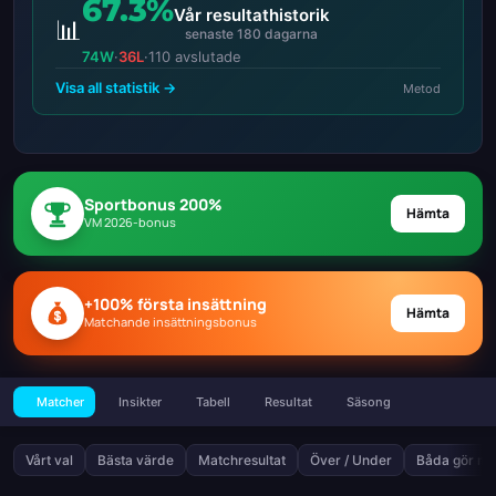
67.3%
Vår resultathistorik
📊
senaste 180 dagarna
74W
·
36L
·
110 avslutade
Visa all statistik →
Metod
Sportbonus 200%
Hämta
VM 2026-bonus
+100% första insättning
Hämta
Matchande insättningsbonus
Matcher
Insikter
Tabell
Resultat
Säsong
Vårt val
Bästa värde
Matchresultat
Över / Under
Båda gör må