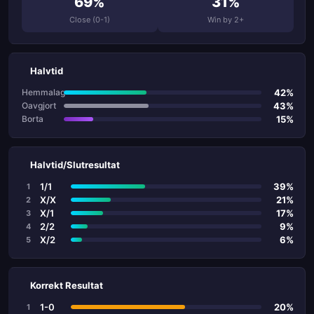
69%
31%
Close (0-1)
Win by 2+
Halvtid
42%
Hemmalag
43%
Oavgjort
15%
Borta
Halvtid/Slutresultat
1/1
39%
1
X/X
21%
2
X/1
17%
3
2/2
9%
4
X/2
6%
5
Korrekt Resultat
1-0
20%
1