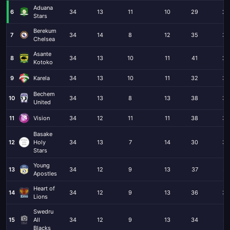
Aduana
6
34
13
11
10
29
24
Stars
Berekum
7
34
14
8
12
35
33
Chelsea
Asante
8
34
13
10
11
41
29
Kotoko
9
Karela
34
13
10
11
32
33
Bechem
10
34
13
8
13
38
39
United
11
Vision
34
12
11
11
38
34
Basake
12
Holy
34
13
7
14
30
39
Stars
Young
13
34
12
9
13
37
37
Apostles
Heart of
14
34
12
9
13
36
33
Lions
Swedru
15
All
34
12
9
13
34
31
Blacks