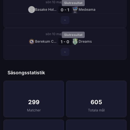
sön 10 maj
Slutresultat
0 - 1
Basake Holy Stars
Medeama
-
sön 10 maj
Slutresultat
1 - 0
Berekum Chelsea
Dreams
-
Säsongsstatistik
299
605
Matcher
Totala mål