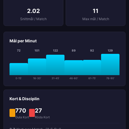
2.02
11
Snittmål / Match
Max mål / Match
Mål per Minut
72
101
122
89
92
129
0-15'
16-30'
31-45'
46-60'
61-75'
76-90'
Kort & Disciplin
770
27
Gula Kort
Röda Kort