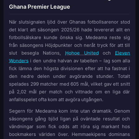
Ghana Premier League
När slutsignalen ljöd över Ghanas fotbollsarenor stod
det klart att säsongen 2025/26 hade levererat allt en
fotbollsälskare kunde önska sig. Medeama reste sig
från säsongens Höjdpunkter och neråt tryck för att till
slut besegla Nations,
Hohoe United
och
Eleven
Wonders
i den undre halvan av tabellen – lag som alla
fick lämna den högsta divisionen efter att ha fastnat i
den nedre delen under avgörande stunder. Totalt
spelades 299 matcher med 605 mål, vilket gav ett snitt
på 2,02 mål per match och vittnade om en liga där
anfallsspelet ofta kom att avgöra utgången.
Segern för Medeama kom inte utan dramatik. Genom
säsongens gång bjöd ligan på oväntade resultat och
vändningar som fick odds att röra sig markant hos
bookmakers världen över. Hemmaekipens dominans