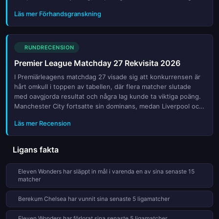
ömsesidiga positioner börjar ta form. I vår detaljerade
Läs mer Förhandsgranskning
förhandsgranskning tittar vi närmare på de mest väntade
mötena, nyckelspelarnas form samt tränarnas taktiska val som
kan avgöra utfallet. Vi analyserar hur de ledande lagen
försikrar sin plats i toppen medan de nedre strävar efter att
RUNDRECENSION
hålla livet vid liv. Med många poäng på spel kommer varje
Premier League Matchday 27 Rekvisita 2026
match få stor betydelse för den slutgiltiga tabellen. Håll utkik
efter våra expertanalyser och prognoser för att inte missa
I Premiärleagens matchdag 27 visade sig att konkurrensen är
något viktigt i denna spännande fas av säsongen. Följ med
hårt omkull i toppen av tabellen, där flera matcher slutade
oss för en djupgående genomgång av alla matcher och vad
med oavgjorda resultat och några lag kunde ta viktiga poäng.
som står på spel för de olika klubbarna i den engelska
Manchester City fortsatte sin dominans, medan Liverpool och
toppdivisionen.
Chelsea kämpade för att hänga med. Nya stjärnor dök upp på
Läs mer Recension
planen, och många spelare bidrog till spännande möten.
Matchdag 27 blev en viktig punkt i serien, där både framgång
och besvikelse var tydliga. De mest spektakulära momenten
Ligans fakta
från dagens matcher sammanfattas här.
Eleven Wonders har släppt in mål i varenda en av sina senaste 15
matcher
Berekum Chelsea har vunnit sina senaste 5 ligamatcher
Eleven Wonders har förlorat sina senaste 5 ligamatcher