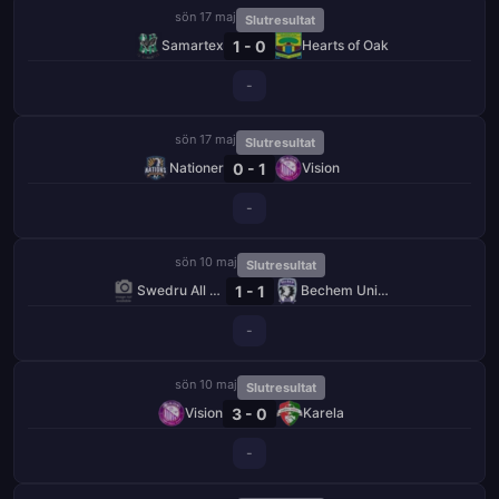
sön 17 maj
Slutresultat
1 - 0
Samartex
Hearts of Oak
-
sön 17 maj
Slutresultat
0 - 1
Nationer
Vision
-
sön 10 maj
Slutresultat
1 - 1
Swedru All Blacks
Bechem United
-
sön 10 maj
Slutresultat
3 - 0
Vision
Karela
-