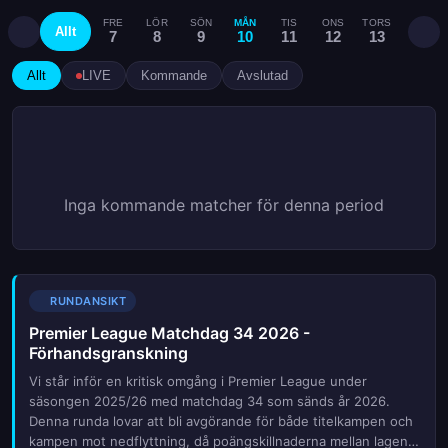
FRE
LÖR
SÖN
MÅN
TIS
ONS
TORS
FRE
Allt
7
8
9
10
11
12
13
14
Allt
LIVE
Kommande
Avslutad
Inga kommande matcher för denna period
RUNDANSIKT
Premier League Matchdag 34 2026 -
Förhandsgranskning
Vi står inför en kritisk omgång i Premier League under
säsongen 2025/26 med matchdag 34 som sänds år 2026.
Denna runda lovar att bli avgörande för både titelkampen och
kampen mot nedflyttning, då poängskillnaderna mellan lagens