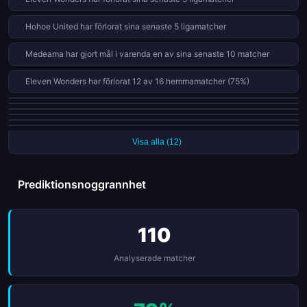
Hohoe United har förlorat sina senaste 5 ligamatcher
Medeama har gjort mål i varenda en av sina senaste 10 matcher
Eleven Wonders har förlorat 12 av 16 hemmamatcher (75%)
Bechem United har gjort mål i varenda en av sina senaste 8 matcher
Vision har hållit nollan 3 matcher i rad
Bechem United har släppt in mål i varenda en av sina senaste 9 matcher
Hearts of Oak har hållit nollan 24 gånger på 34 matcher (71%)
Young Apostles har gjort mål i varenda en av sina senaste 6 matcher
Vision har gjort mål i varenda en av sina senaste 6 matcher
Visa alla (12)
Prediktionsnoggrannhet
110
Analyserade matcher