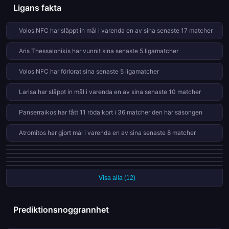
avgjorde poängfördelningen. Denna granskning ger dig en
Ligans fakta
djupgående överblick över hur lagen presterade, vilka stjärnor
som lyste och vilka mörkare punkter som uppstod. Om du vill
Volos NFC har släppt in mål i varenda en av sina senaste 17 matcher
hålla koll på den grekiska toppdivisionens utveckling är detta
din guide till vad som hände under omgång tio. Följ med oss
Aris Thessalonikis har vunnit sina senaste 5 ligamatcher
när vi bryter ner de viktigaste inslagen och diskuterar vad
dessa resultat betyder för kampen om titeln samt striden mot
Volos NFC har förlorat sina senaste 5 ligamatcher
nedflyttningen. Med detaljerad statistik och
expertkommentarer får du allt du behöver veta om denna
Larisa har släppt in mål i varenda en av sina senaste 10 matcher
avgörande del av säsongen.
Panserraikos har fått 11 röda kort i 36 matcher den här säsongen
Atromitos har gjort mål i varenda en av sina senaste 8 matcher
Panathinaikos har gjort alla 9 straffar den här säsongen
Levadiakos har gjort alla 9 straffar den här säsongen
Panserraikos har gått 5 ligamatcher utan seger
Larisa är obesegrade i sina senaste 4 ligamatcher
Olympiakos Piraeus har gjort alla 8 straffar den här säsongen
Kifisia har fått 8 röda kort i 36 matcher den här säsongen
Visa alla (12)
Prediktionsnoggrannhet