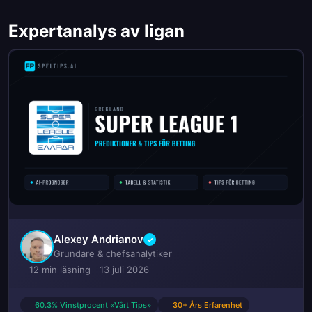
Expertanalys av ligan
Alexey Andrianov
✓
Grundare & chefsanalytiker
12 min läsning
13 juli 2026
60.3% Vinstprocent «Vårt Tips»
30+ Års Erfarenhet