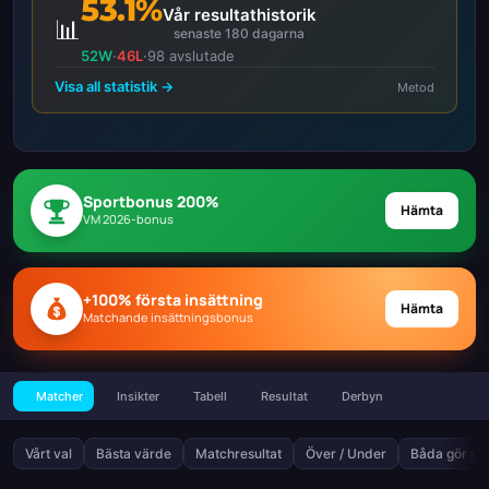
53.1%
Vår resultathistorik
📊
senaste 180 dagarna
52W
·
46L
·
98 avslutade
Visa all statistik →
Metod
Sportbonus 200%
Hämta
VM 2026-bonus
+100% första insättning
Hämta
Matchande insättningsbonus
Matcher
Insikter
Tabell
Resultat
Derbyn
Vårt val
Bästa värde
Matchresultat
Över / Under
Båda gör må