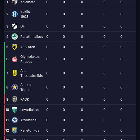
1
Kalamata
0
0
0
0
0
Iraklis
2
0
0
0
0
0
1908
3
OFI
0
0
0
0
0
4
Panathinaikos
0
0
0
0
0
5
AEK Aten
0
0
0
0
0
Olympiakos
6
0
0
0
0
0
Piraeus
Aris
7
0
0
0
0
0
Thessalonikis
Asteras
8
0
0
0
0
0
Tripolis
9
PAOK
0
0
0
0
0
10
Levadiakos
0
0
0
0
0
11
Atromitos
0
0
0
0
0
12
Panetolikos
0
0
0
0
0