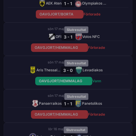
1 - 1
AEK Aten
Olympiakos Piraeus
OAVGJORT/BORTA
Förlorade
sön 17 maj
Slutresultat
3 - 1
OFI
Volos NFC
OAVGJORT/HEMMALAG
Förlorade
sön 17 maj
Slutresultat
3 - 0
Aris Thessalonikis
Levadiakos
OAVGJORT/HEMMALAG
Vann
sön 17 maj
Slutresultat
1 - 1
Panserraikos
Panetolikos
OAVGJORT/HEMMALAG
Förlorade
lör 16 maj
Slutresultat