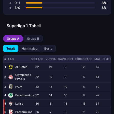
0-1
8%
4
3-0
8%
5
Superliga 1 Tabell
Grupp A
Grupp B
Totalt
Hemmalag
Borta
#
LAG
SPELADE
VUNNA
OAVGJORT
FÖRLORADE
MÅL
SLUTRE
1
AEK Aten
32
21
9
2
57
2
Olympiakos
2
32
19
9
4
51
1
Piraeus
3
PAOK
32
18
10
4
59
2
4
Panathinaikos
32
14
10
8
47
3
5
Larisa
36
5
15
16
34
5
6
Panserraikos
36
7
8
21
25
7