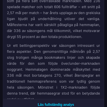
som på flera sätt överraskade marknaden. Med 236
spelade matcher och totalt 606 fullträffar – ett snitt på
2,57 mål per match – har årets upplaga av den grekiska
ligan bjudit på underhållning utöver det vanliga.
Målfesterna har varit särskilt påtagliga på hemmaplan,
där 336 av säsongens mål tillkommit, vilket motsvarar
drygt 55 procent av den totala produktionen.
Ur ett bettingperspektiv var säsongen intressant ur
flera aspekter. Den genomsnittliga målnivån på 2,57
slog troligen många bookmakers linjer och skapade
värde för den som följde över/under-marknaden
noggrant. Hemmalagen dominerade målskyttet med
336 mål mot bortalagens 270, vilket återspeglar en
traditionell hemmapreferens som var tydlig genom
hela säsongen. Mönstret i 1X2-marknaden följde
denna trend, där hemmasegrar stod för en betydande
andel av utfallet.
Läs fullständig analys