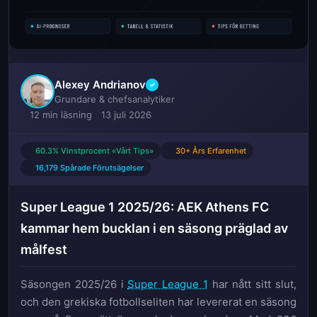
Alexey Andrianov
✓
Grundare & chefsanalytiker
12 min läsning
13 juli 2026
60.3% Vinstprocent «Vårt Tips»
30+ Års Erfarenhet
16,179 Spårade Förutsägelser
Super League 1 2025/26: AEK Athens FC
kammar hem bucklan i en säsong präglad av
målfest
Säsongen 2025/26 i
Super League 1
har nått sitt slut,
och den grekiska fotbollseliten har levererat en säsong