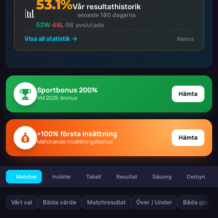
53.1%
Vår resultathistorik
📊
senaste 180 dagarna
52W
·
46L
·
98 avslutade
Visa all statistik →
Metod
Sportbonus 200%
Hämta
VM 2026-bonus
+100% första insättning
Hämta
Matchande insättningsbonus
Matcher
Insikter
Tabell
Resultat
Säsong
Derbyn
Vårt val
Bästa värde
Matchresultat
Över / Under
Båda gör må