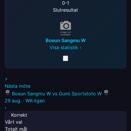
0
-
1
Slutresultat
Boeun Sangmu W
Visa statistik ›
⚡
Nästa möte
Boeun Sangmu W
vs
Gumi Sportstoto W
29 aug.
·
WK-ligan
›
Korrekt
Vårt val
Totalt mål