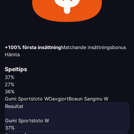
+100% första insättning
Matchande insättningsbonus
Hämta
Speltips
37%
27%
36%
Gumi Sportstoto W
Oavgjort
Boeun Sangmu W
Resultat
Gumi Sportstoto W
37%