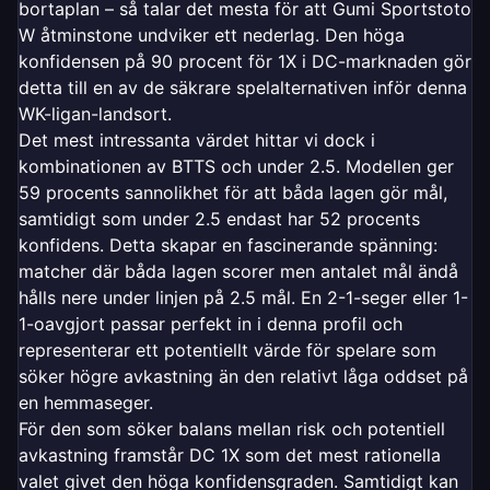
bortaplan – så talar det mesta för att Gumi Sportstoto
W åtminstone undviker ett nederlag. Den höga
konfidensen på 90 procent för 1X i DC-marknaden gör
detta till en av de säkrare spelalternativen inför denna
WK-ligan-landsort.
Det mest intressanta värdet hittar vi dock i
kombinationen av BTTS och under 2.5. Modellen ger
59 procents sannolikhet för att båda lagen gör mål,
samtidigt som under 2.5 endast har 52 procents
konfidens. Detta skapar en fascinerande spänning:
matcher där båda lagen scorer men antalet mål ändå
hålls nere under linjen på 2.5 mål. En 2-1-seger eller 1-
1-oavgjort passar perfekt in i denna profil och
representerar ett potentiellt värde för spelare som
söker högre avkastning än den relativt låga oddset på
en hemmaseger.
För den som söker balans mellan risk och potentiell
avkastning framstår DC 1X som det mest rationella
valet givet den höga konfidensgraden. Samtidigt kan