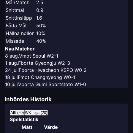
Mål/Match
2.5
Snittmål
0.9
SnittInsläpp
1.6
Båda Mål
50%
Hållna nollor
10%
Missade
40%
Nya Matcher
8 aug.
V
mot Seoul W
2-1
1 aug.
F
borta Gyeongju W
2-3
24 juli
F
borta Hwacheon KSPO W
0-2
18 juli
F
mot Changnyeong W
0-1
10 juli
V
borta Gumi Sportstoto W
1-0
Inbördes Historik
Allt (20)
WK-Liga (20)
Spelstatistik
Mått
Värde