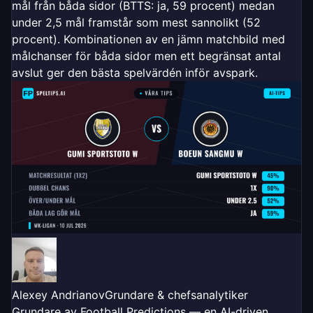
mål från båda sidor (BTTS: ja, 59 procent) medan
under 2,5 mål framstår som mest sannolikt (52
procent). Kombinationen av en jämn matchbild med
målchanser för båda sidor men ett begränsat antal
avslut ger den bästa spelvärdén inför avspark.
Alexey Andrianov
Grundare & chefsanalytiker
Grundare av Football Predictions — en AI-driven