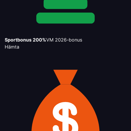
Sportbonus 200%
VM 2026-bonus
Hämta