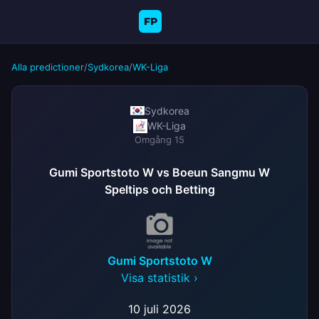
FP
Alla predictioner
/
Sydkorea
/
WK-Liga
Sydkorea
WK-Liga
Omgång 15
Gumi Sportstoto W vs Boeun Sangmu W
Speltips och Betting
Gumi Sportstoto W
Visa statistik ›
10 juli 2026