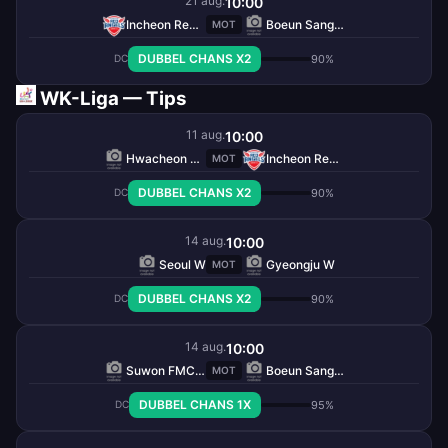
21 aug.
10:00
Incheon Red Angels W
Boeun Sangmu W
MOT
DUBBEL CHANS X2
90%
DC
WK-Liga — Tips
11 aug.
10:00
Hwacheon KSPO W
Incheon Red Angels W
MOT
DUBBEL CHANS X2
90%
DC
14 aug.
10:00
Seoul W
Gyeongju W
MOT
DUBBEL CHANS X2
90%
DC
14 aug.
10:00
Suwon FMC W
Boeun Sangmu W
MOT
DUBBEL CHANS 1X
95%
DC