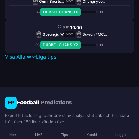
Gumi Sportstoto W
Changnyeong W
MOT
DUBBEL CHANS 1X
90%
DC
22 aug.
10:00
Gyeongju W
Suwon FMC W
MOT
DUBBEL CHANS X2
90%
DC
Visa Alla WK-Liga tips
Football
Predictions
FP
Expertfotbollsprognoser drivna av analys, statistik och formdata
från över 180 ligor världen över.
FOTBOLLSPROGNOSER
TYPER AV BET
Dagens tips
Bästa Värde Bet
Hem
LIVE
Tips
Kombi
Logga in