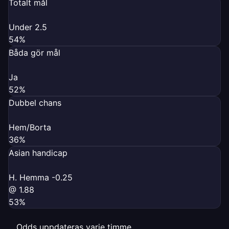
Totalt mål
Under 2.5
54%
Båda gör mål
Ja
52%
Dubbel chans
Hem/Borta
36%
Asian handicap
H. Hemma -0.25
@ 1.88
53%
Odds uppdateras varje timme