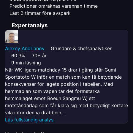
Predictioner omräknas varannan timme
Låst 2 timmar före avspark
Expertanalys
Alexey Andrianov
Grundare & chefsanalytiker
60.3%
30+ år
9 min läsning
När WK-ligans matchday 15 drar i gång står Gumi
Sportstoto W inför en match som kan få betydande
konsekvenser för lagets position i tabellen. Med
hemmaplan som vapen tar det formstarka
hemmalaget emot Boeun Sangmu W, ett
motståndarlag som får klara sig med betydligt kortare
vila inför denna drabbnin...
Läs fullständig analys