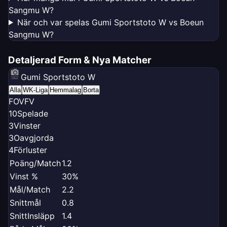
Sangmu W?
När och var spelas Gumi Sportstoto W vs Boeun
Sangmu W?
Detaljerad Form & Nya Matcher
Gumi Sportstoto W
Alla
WK-Liga
Hemmalag
Borta
F
O
V
F
V
10
Spelade
3
Vinster
3
Oavgjorda
4
Förluster
Poäng/Match
1.2
Vinst %
30%
Mål/Match
2.2
Snittmål
0.8
SnittInsläpp
1.4