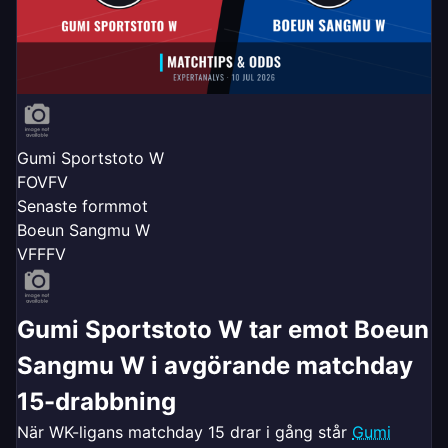
Gumi Sportstoto W
F
O
V
F
V
Senaste form
mot
Boeun Sangmu W
V
F
F
F
V
Gumi Sportstoto W tar emot Boeun
Sangmu W i avgörande matchday
15-drabbning
När WK-ligans matchday 15 drar i gång står
Gumi