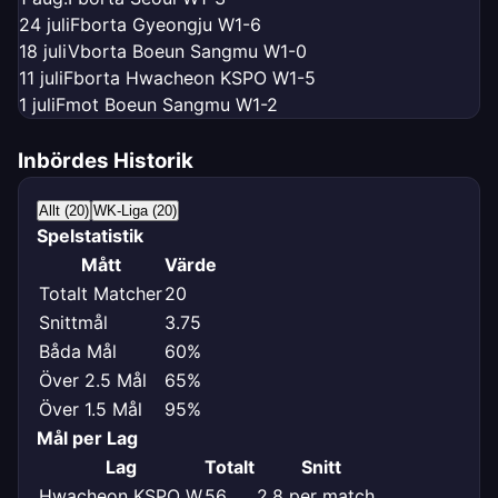
24 juli
F
borta Gyeongju W
1-6
18 juli
V
borta Boeun Sangmu W
1-0
11 juli
F
borta Hwacheon KSPO W
1-5
1 juli
F
mot Boeun Sangmu W
1-2
Inbördes Historik
Allt (20)
WK-Liga (20)
Spelstatistik
Mått
Värde
Totalt Matcher
20
Snittmål
3.75
Båda Mål
60%
Över 2.5 Mål
65%
Över 1.5 Mål
95%
Mål per Lag
Lag
Totalt
Snitt
Hwacheon KSPO W
56
2.8 per match