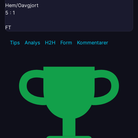
Hem/Oavgjort
5 : 1
FT
Tips
Analys
H2H
Form
Kommentarer