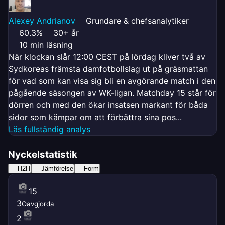
Alexey Andrianov
Grundare & chefsanalytiker
60.3%
30+ år
10 min läsning
När klockan slår 12:00 CEST på lördag kliver två av
Sydkoreas främsta damfotbollslag ut på gräsmattan
för vad som kan visa sig bli en avgörande match i den
pågående säsongen av WK-ligan. Matchday 15 står för
dörren och med den ökar insatsen markant för båda
sidor som kämpar om att förbättra sina pos...
Läs fullständig analys
Nyckelstatistik
H2H
Jämförelse
Form
15
3
Oavgjorda
2