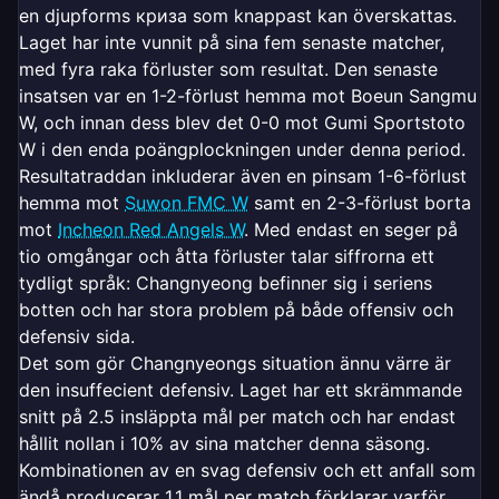
en djupforms криза som knappast kan överskattas.
Laget har inte vunnit på sina fem senaste matcher,
med fyra raka förluster som resultat. Den senaste
insatsen var en 1-2-förlust hemma mot Boeun Sangmu
W, och innan dess blev det 0-0 mot Gumi Sportstoto
W i den enda poängplockningen under denna period.
Resultatraddan inkluderar även en pinsam 1-6-förlust
hemma mot
Suwon FMC W
samt en 2-3-förlust borta
mot
Incheon Red Angels W
. Med endast en seger på
tio omgångar och åtta förluster talar siffrorna ett
tydligt språk: Changnyeong befinner sig i seriens
botten och har stora problem på både offensiv och
defensiv sida.
Det som gör Changnyeongs situation ännu värre är
den insuffecient defensiv. Laget har ett skrämmande
snitt på 2.5 insläppta mål per match och har endast
hållit nollan i 10% av sina matcher denna säsong.
Kombinationen av en svag defensiv och ett anfall som
ändå producerar 1.1 mål per match förklarar varför