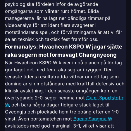
psykologiska fördelen inför de avgörande
omgångarna som väntar runt hörnet. Båda
managererna lär ha lagt ner oändliga timmar på
videoanalys för att identifiera svagheter i
motståndarens spel, och förväntningarna är att vi får
se en teknisk och taktisk fest framför oss.
Formanalys: Hwacheon KSPO W jagar sjätte
raka segern mot formsvagt Changnyeong
När Hwacheon KSPO W kliver in på planen på lördag
gör laget det med fem raka segrar i ryggen. Den
senaste tidens resultatradda vittnar om ett lag som
dominerar sin motståndare med kraftfull defensiv och
klinisk avslutning. I den senaste omgången kom en
övertygande 2-0-seger hemma mot
Gumi Sportstoto
W
, och bara några dagar tidigare stack laget till
Gyeongju och plockade hem tre poäng efter en 1-0-
vinst. Även bortamatchen mot
Boeun Sangmu W
avslutades med god marginal, 3-1, vilket visar att