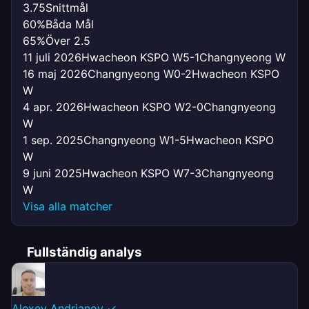
3.75
Snittmål
60%
Båda Mål
65%
Över 2.5
11 juli 2026
Hwacheon KSPO W
5-1
Changnyeong W
16 maj 2026
Changnyeong W
0-2
Hwacheon KSPO
W
4 apr. 2026
Hwacheon KSPO W
2-0
Changnyeong
W
1 sep. 2025
Changnyeong W
1-5
Hwacheon KSPO
W
9 juni 2025
Hwacheon KSPO W
7-3
Changnyeong
W
Visa alla matcher
Fullständig analys
Alexey Andrianov
✓