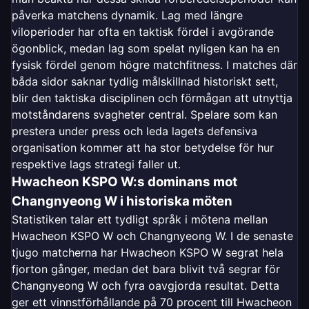
påverka matchens dynamik. Lag med längre
viloperioder har ofta en taktisk fördel i avgörande
ögonblick, medan lag som spelat nyligen kan ha en
fysisk fördel genom högre matchfitness. I matches där
båda sidor saknar tydlig målskillnad historiskt sett,
blir den taktiska disciplinen och förmågan att utnyttja
motståndarens svagheter central. Spelare som kan
prestera under press och leda lagets defensiva
organisation kommer att ha stor betydelse för hur
respektive lags strategi faller ut.
Hwacheon KSPO W:s dominans mot
Changnyeong W i historiska möten
Statistiken talar ett tydligt språk i mötena mellan
Hwacheon KSPO W och Changnyeong W. I de senaste
tjugo matcherna har Hwacheon KSPO W segrat hela
fjorton gånger, medan det bara blivit två segrar för
Changnyeong W och fyra oavgjorda resultat. Detta
ger ett vinnstförhållande på 70 procent till Hwacheon