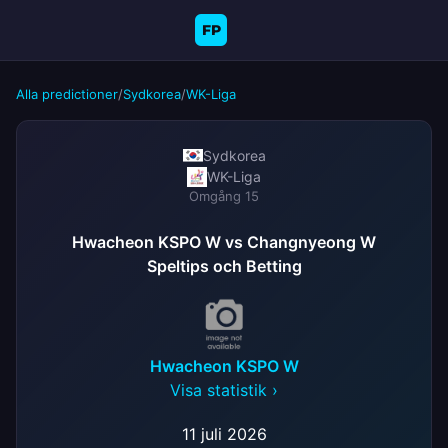
FP
Alla predictioner
/
Sydkorea
/
WK-Liga
Sydkorea
WK-Liga
Omgång 15
Hwacheon KSPO W vs Changnyeong W
Speltips och Betting
Hwacheon KSPO W
Visa statistik ›
11 juli 2026