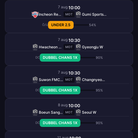
7 aug.
10:00
Incheon Red Angels W
Gumi Sportstoto W
MOT
UNDER 2.5
54%
Ö/U
7 aug.
10:30
Hwacheon KSPO W
Gyeongju W
MOT
DUBBEL CHANS 1X
90%
DC
7 aug.
10:30
Suwon FMC W
Changnyeong W
MOT
DUBBEL CHANS 1X
95%
DC
8 aug.
10:00
Boeun Sangmu W
Seoul W
MOT
DUBBEL CHANS 1X
90%
DC
11 aug.