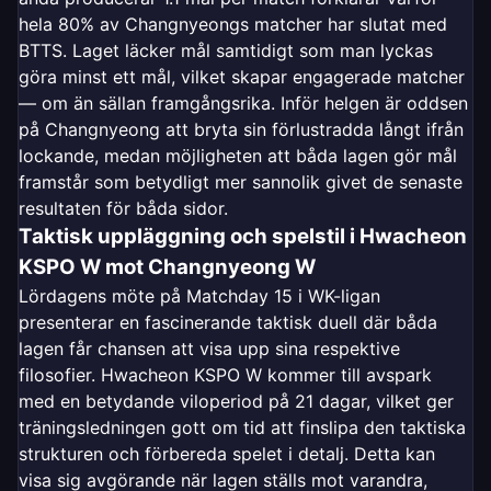
hela 80% av Changnyeongs matcher har slutat med
BTTS. Laget läcker mål samtidigt som man lyckas
göra minst ett mål, vilket skapar engagerade matcher
— om än sällan framgångsrika. Inför helgen är oddsen
på Changnyeong att bryta sin förlustradda långt ifrån
lockande, medan möjligheten att båda lagen gör mål
framstår som betydligt mer sannolik givet de senaste
resultaten för båda sidor.
Taktisk uppläggning och spelstil i Hwacheon
KSPO W mot Changnyeong W
Lördagens möte på Matchday 15 i WK-ligan
presenterar en fascinerande taktisk duell där båda
lagen får chansen att visa upp sina respektive
filosofier. Hwacheon KSPO W kommer till avspark
med en betydande viloperiod på 21 dagar, vilket ger
träningsledningen gott om tid att finslipa den taktiska
strukturen och förbereda spelet i detalj. Detta kan
visa sig avgörande när lagen ställs mot varandra,