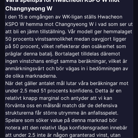
Changnyeong W
I den 15:e omgången av WK-ligan ställs Hwacheon
KSPO W hemma mot Changnyeong W i vad som ser ut
att bli en jämn tillställning. Vår modell ger hemmalaget
50 procents vinstsannolikhet medan oavgjort ligger
på 50 procent, vilket reflekterar den osäkerhet som
präglar denna batalj. Bortalaget tilldelas däremot
ingen vinstchans enligt samma beräkningar, vilket är
anmärkningsvärt och bör vägas in i bedömningen av
de olika marknaderna.
När det gäller antalet mål lutar våra beräkningar mot
under 2.5 med 51 procents konfidens. Detta är en
relativt knapp marginal och antyder att vi kan
förvänta oss en målsnål match där de defensiva
strukturerna får större utrymme än anfallsspelet.
Spelare som söker value på denna marknad bör
notera att den relativt låga konfidensgraden innebär
att under 2.5 inte är någon garanterad vinst, utan