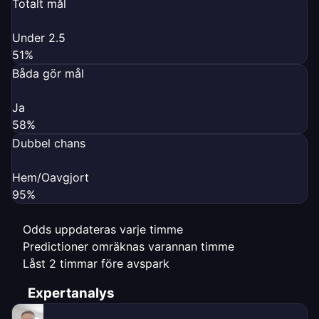
Totalt mål
Under 2.5
51%
Båda gör mål
Ja
58%
Dubbel chans
Hem/Oavgjort
95%
Odds uppdateras varje timme
Predictioner omräknas varannan timme
Låst 2 timmar före avspark
Expertanalys