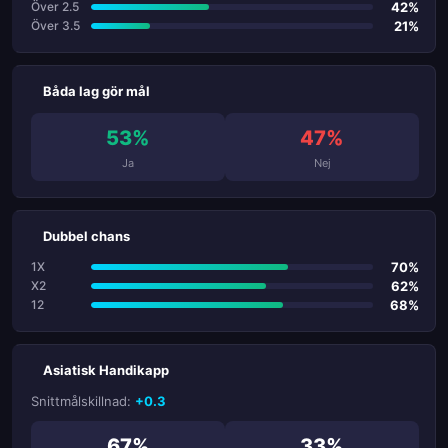
42%
Över 2.5
21%
Över 3.5
Båda lag gör mål
53%
47%
Ja
Nej
Dubbel chans
70%
1X
62%
X2
68%
12
Asiatisk Handikapp
Snittmålskillnad:
+0.3
67%
33%