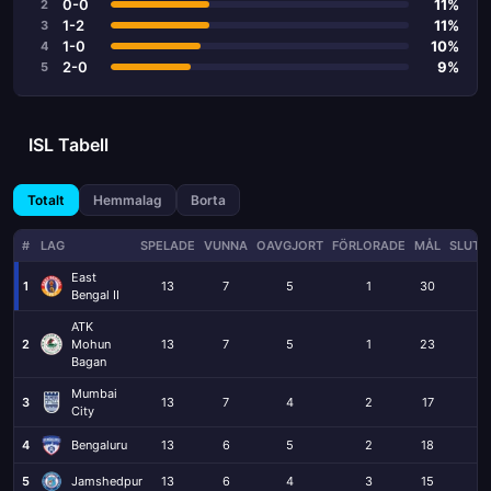
0-0
11%
2
1-2
11%
3
1-0
10%
4
2-0
9%
5
ISL Tabell
Totalt
Hemmalag
Borta
#
LAG
SPELADE
VUNNA
OAVGJORT
FÖRLORADE
MÅL
SLUTR
East
1
13
7
5
1
30
Bengal II
ATK
2
Mohun
13
7
5
1
23
Bagan
Mumbai
3
13
7
4
2
17
City
4
Bengaluru
13
6
5
2
18
5
Jamshedpur
13
6
4
3
15