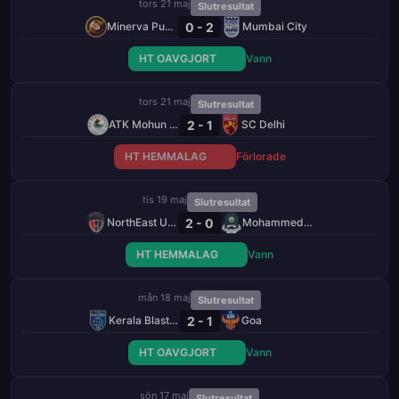
tors 21 maj
Slutresultat
0 - 2
Minerva Punjab
Mumbai City
HT OAVGJORT
Vann
tors 21 maj
Slutresultat
2 - 1
ATK Mohun Bagan
SC Delhi
HT HEMMALAG
Förlorade
tis 19 maj
Slutresultat
2 - 0
NorthEast United
Mohammedan
HT HEMMALAG
Vann
mån 18 maj
Slutresultat
2 - 1
Kerala Blasters
Goa
HT OAVGJORT
Vann
sön 17 maj
Slutresultat