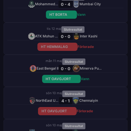
0 - 4
Mohammedan
Mumbai City
HT BORTA
Vann
tis 12 maj
Slutresultat
0 - 0
ATK Mohun Bagan
Inter Kashi
HT HEMMALAG
Förlorade
mån 11 maj
Slutresultat
0 - 0
East Bengal II
Minerva Punjab
HT OAVGJORT
Vann
sön 10 maj
Slutresultat
4 - 1
NorthEast United
Chennaiyin
HT OAVGJORT
Förlorade
sön 10 maj
Slutresultat