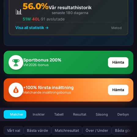
56.0%
Vår resultathistorik
📊
senaste 180 dagarna
51W
·
40L
·
91 avslutade
Visa all statistik →
Metod
Sportbonus 200%
Hämta
VM 2026-bonus
+100% första insättning
Hämta
Matchande insättningsbonus
Matcher
Insikter
Tabell
Resultat
Säsong
Derbyn
Vårt val
Bästa värde
Matchresultat
Över / Under
Båda gör må