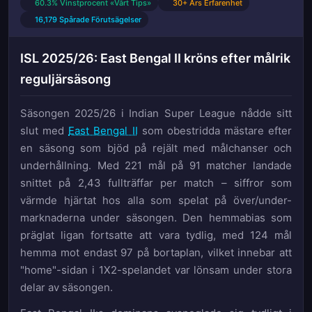
60.3% Vinstprocent «Vårt Tips»
30+ Års Erfarenhet
16,179 Spårade Förutsägelser
ISL 2025/26: East Bengal II kröns efter målrik
reguljärsäsong
Säsongen 2025/26 i Indian Super League nådde sitt
slut med
East Bengal II
som obestridda mästare efter
en säsong som bjöd på rejält med målchanser och
underhållning. Med 221 mål på 91 matcher landade
snittet på 2,43 fullträffar per match – siffror som
värmde hjärtat hos alla som spelat på över/under-
marknaderna under säsongen. Den hemmabias som
präglat ligan fortsatte att vara tydlig, med 124 mål
hemma mot endast 97 på bortaplan, vilket innebar att
"home"-sidan i 1X2-spelandet var lönsam under stora
delar av säsongen.