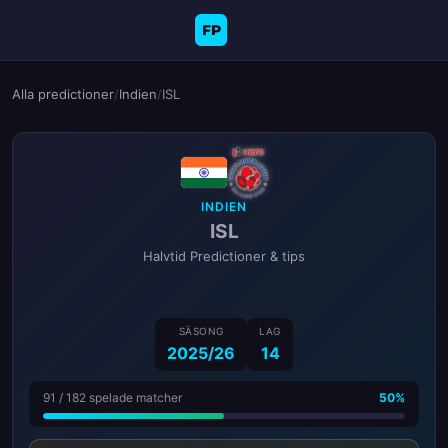
FP
Alla predictioner
/
Indien
/
ISL
INDIEN
ISL
Halvtid Predictioner & tips
SÄSONG
LAG
2025/26
14
91 / 182 spelade matcher
50%