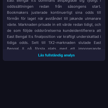
East Bengal II:s dominans avspeglade sig tydligt i
oddssättningen redan från säsongens start.
Bookmakers justerade kontinuerligt sina odds till
förmån för laget när avståndet till jakande utmanare
växte. Marknaden prisade in ett värde redan tidigt, och
de som följde oddsrörelserna kundeidentifierera att
East Bengal II:s finalposition var kraftigt underskattad i
tidiga odds. Sett till 1X2-marknaden slutade East
Bengal II på första plats med ett imponerande
försprång till tabelltrean.
Läs fullständig analys
I botten av tabellen stod det tidigt klart att tre lag skulle
lämna ligan.
SC Delhi
,
Chennaiyin
och
Mohammedan
avslutade säsongen på platserna 12, 13 och 14, och
deras kamp för att undvika nedflyttning präglade
säsongens slutspurt. Från ett betting-perspektiv var
det relativt förutsägbart – odds på dessa lags
överlevnad steg markant redan under den andra
halvan av säsongen, vilket signalerade att marknaden