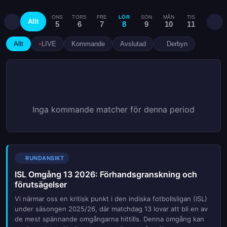
ONS
TORS
FRE
LÖR
SÖN
MÅN
TIS
ONS
Allt
5
6
7
8
9
10
11
12
Allt
LIVE
Kommande
Avslutad
Derbyn
Inga kommande matcher för denna period
RUNDANSIKT
ISL Omgång 13 2026: Förhandsgranskning och
förutsägelser
Vi närmar oss en kritisk punkt i den indiska fotbollsligan (ISL)
under säsongen 2025/26, där matchdag 13 lovar att bli en av
de mest spännande omgångarna hittills. Denna omgång kan