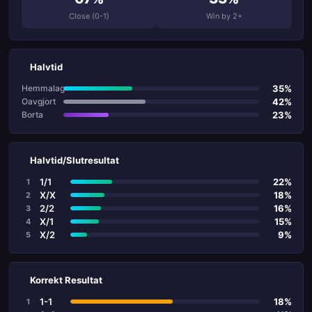
Close (0-1)
Win by 2+
Halvtid
35%
Hemmalag
42%
Oavgjort
23%
Borta
Halvtid/Slutresultat
1/1
22%
1
X/X
18%
2
2/2
16%
3
X/1
15%
4
X/2
9%
5
Korrekt Resultat
1-1
18%
1