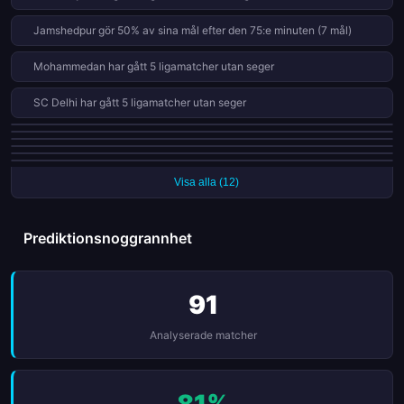
behöver veta för att hålla dig uppdaterad med läget i ligan just
Jamshedpur gör 50% av sina mål efter den 75:e minuten (7 mål)
nu.
Mohammedan har gått 5 ligamatcher utan seger
SC Delhi har gått 5 ligamatcher utan seger
Minerva Punjab är obesegrade i sina senaste 4 ligamatcher
Kerala Blasters har gjort mål i varenda en av sina senaste 6 matcher
Minerva Punjab släpper in 46% av målen efter den 75:e minuten (6 mål)
NorthEast United har vunnit bara 0 av 5 bortamatcher den här säsongen
Mohammedan har vunnit bara 0 av 10 bortamatcher den här säsongen
Bengaluru har spelat oavgjort i sina senaste 3 ligamatcher
Visa alla (12)
Prediktionsnoggrannhet
91
Analyserade matcher
81%