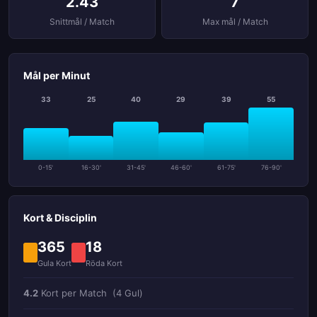
2.43
7
Snittmål / Match
Max mål / Match
Mål per Minut
33
25
40
29
39
55
0-15'
16-30'
31-45'
46-60'
61-75'
76-90'
Kort & Disciplin
365
18
Gula Kort
Röda Kort
4.2
Kort per Match
(4 Gul)