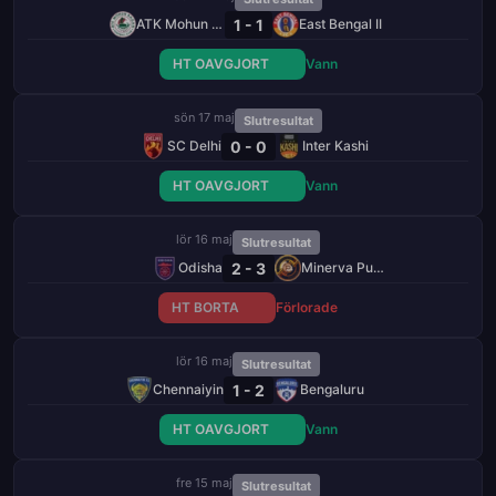
1 - 1
ATK Mohun Bagan
East Bengal II
HT OAVGJORT
Vann
sön 17 maj
Slutresultat
0 - 0
SC Delhi
Inter Kashi
HT OAVGJORT
Vann
lör 16 maj
Slutresultat
2 - 3
Odisha
Minerva Punjab
HT BORTA
Förlorade
lör 16 maj
Slutresultat
1 - 2
Chennaiyin
Bengaluru
HT OAVGJORT
Vann
fre 15 maj
Slutresultat