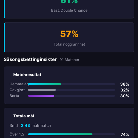
Bäst: Double Chance
57%
Total noggrannhet
Säsongsbettinginsikter
91 Matcher
Matchresultat
38%
Hemmalag
32%
Oavgjort
30%
Borta
Totala mål
Snitt:
2.43
mål/match
74%
Över 1.5