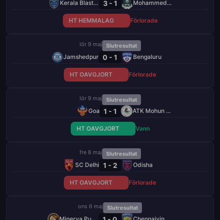
3 - 1
Kerala Blasters
Mohammedan
HT HEMMALAG
Förlorade
lör 9 maj
Slutresultat
0 - 1
Jamshedpur
Bengaluru
HT OAVGJORT
Förlorade
lör 9 maj
Slutresultat
1 - 1
Goa
ATK Mohun Bagan
HT OAVGJORT
Vann
fre 8 maj
Slutresultat
1 - 2
SC Delhi
Odisha
HT OAVGJORT
Förlorade
ons 6 maj
Slutresultat
1 - 0
Minerva Punjab
Chennaiyin