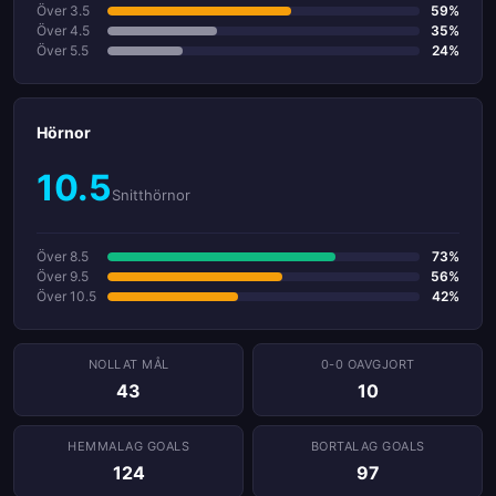
Över 3.5
59%
Över 4.5
35%
Över 5.5
24%
Hörnor
10.5
Snitthörnor
Över 8.5
73%
Över 9.5
56%
Över 10.5
42%
NOLLAT ​​MÅL
0-0 OAVGJORT
43
10
HEMMALAG GOALS
BORTALAG GOALS
124
97