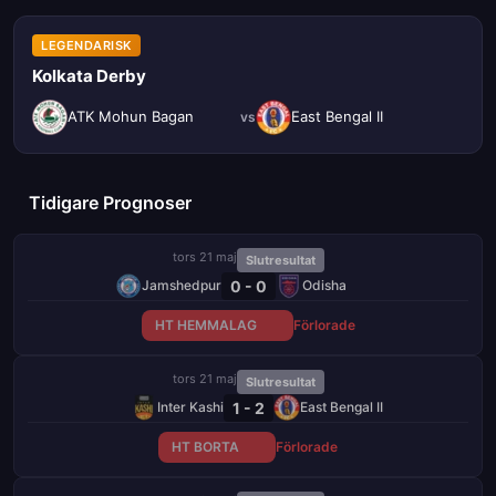
LEGENDARISK
Kolkata Derby
ATK Mohun Bagan
East Bengal II
vs
Tidigare Prognoser
tors 21 maj
Slutresultat
0 - 0
Jamshedpur
Odisha
HT HEMMALAG
Förlorade
tors 21 maj
Slutresultat
1 - 2
Inter Kashi
East Bengal II
HT BORTA
Förlorade