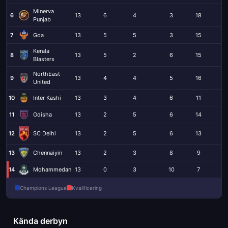
Minerva
6
13
6
4
3
18
Punjab
7
Goa
13
5
5
3
15
Kerala
8
13
5
2
6
15
Blasters
NorthEast
9
13
4
4
5
16
United
10
Inter Kashi
13
3
4
6
11
11
Odisha
13
2
5
6
14
12
13
2
5
6
13
SC Delhi
13
Chennaiyin
13
2
3
8
9
14
Mohammedan
13
0
3
10
7
Champions League
Kvalificering
Kända derbyn