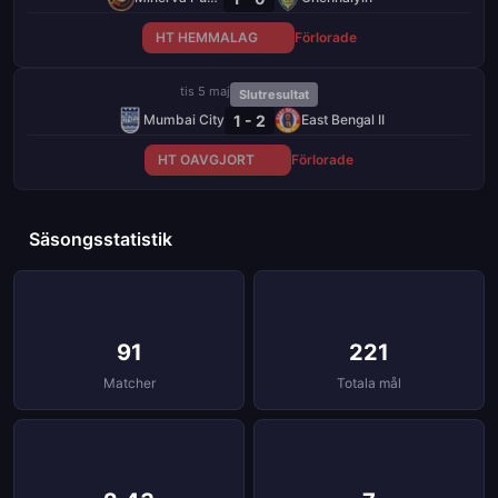
HT HEMMALAG
Förlorade
tis 5 maj
Slutresultat
1 - 2
Mumbai City
East Bengal II
HT OAVGJORT
Förlorade
Säsongsstatistik
91
221
Matcher
Totala mål