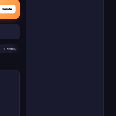
Hämta
Halvtid/Slutresultat
Korrekt Resultat
Hörnor
Kort
Mål