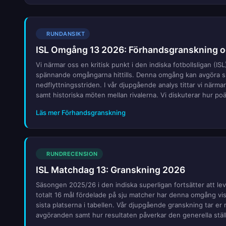
RUNDANSIKT
ISL Omgång 13 2026: Förhandsgranskning o
Vi närmar oss en kritisk punkt i den indiska fotbollsligan (
spännande omgångarna hittills. Denna omgång kan avgöra ski
nedflyttningsstriden. I vår djupgående analys tittar vi när
samt historiska möten mellan rivalerna. Vi diskuterar hur p
tempot för att behålla sin titelförhoppningar eller säkerhet
Läs mer Förhandsgranskning
väntade matcherna, baserat på statistiska trender och senast
whisteln går för denna avgörande omgång i den indiska top
RUNDRECENSION
ISL Matchdag 13: Granskning 2026
Säsongen 2025/26 i den indiska superligan fortsätter att l
totalt 16 mål fördelade på sju matcher har denna omgång vi
sista platserna i tabellen. Vår djupgående granskning tar e
avgöranden samt hur resultaten påverkar den generella ställn
taktiska vändpunkter som kan definiera hela säsongens utgång