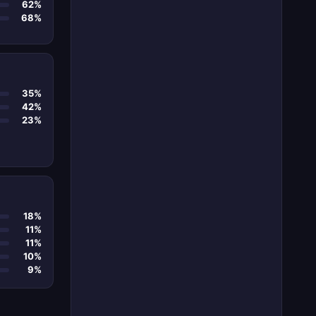
62%
68%
35%
42%
23%
18%
11%
11%
10%
9%