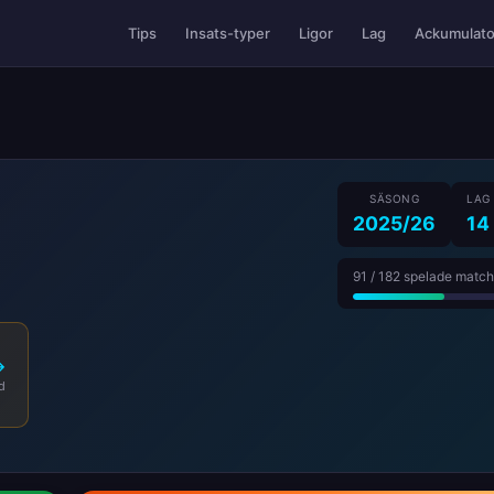
Ackumulato
Tips
Insats-typer
Ligor
Lag
SÄSONG
LAG
2025/26
14
91 / 182 spelade match
→
d