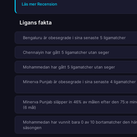
Läs mer Recension
vad som hände under matchdagen, inklusive statistik och ex
den indiska fotbollen ger denna sammanfattning dig allt du b
Ligans fakta
Bengaluru är obesegrade i sina senaste 5 ligamatcher
Chennaiyin har gått 5 ligamatcher utan seger
Mohammedan har gått 5 ligamatcher utan seger
Minerva Punjab är obesegrade i sina senaste 4 ligamatcher
Minerva Punjab släpper in 46% av målen efter den 75:e mi
(6 mål)
Mohammedan har vunnit bara 0 av 10 bortamatcher den hä
säsongen