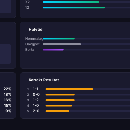
X2
12
Halvtid
Hemmalag
Oavgjort
Borta
Korrekt Resultat
22%
1-1
1
18%
0-0
2
16%
1-2
3
15%
1-0
4
9%
2-0
5