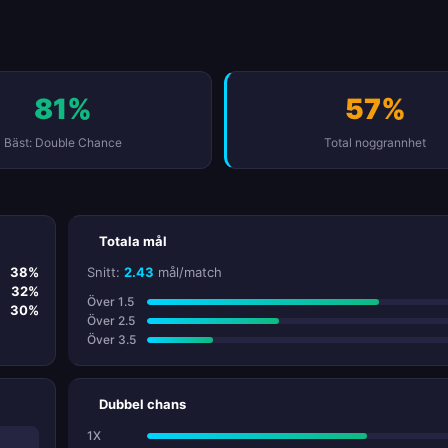
81%
57%
Bäst: Double Chance
Total noggrannhet
Totala mål
38%
Snitt:
2.43
mål/match
32%
Över 1.5
30%
Över 2.5
Över 3.5
Dubbel chans
1X