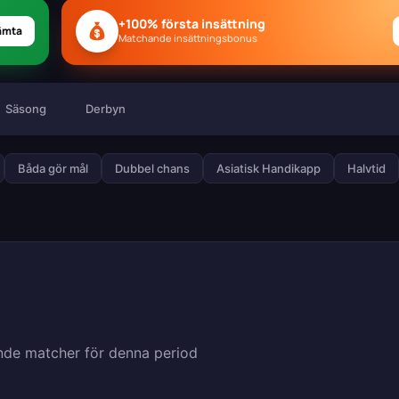
+100% första insättning
ämta
Matchande insättningsbonus
Säsong
Derbyn
Båda gör mål
Dubbel chans
Asiatisk Handikapp
Halvtid
de matcher för denna period