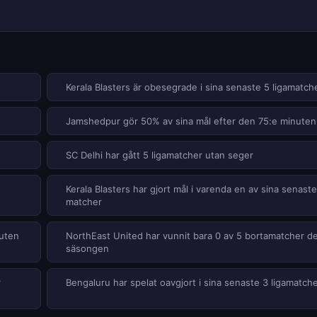
pertkommentarer. Oavsett om du är en trogen supporter eller en nykomli
ehöver veta för att hålla dig uppdaterad med läget i ligan just nu.
Kerala Blasters är obesegrade i sina senaste 5 ligamatch
Jamshedpur gör 50% av sina mål efter den 75:e minuten 
SC Delhi har gått 5 ligamatcher utan seger
Kerala Blasters har gjort mål i varenda en av sina senaste
matcher
nuten
NorthEast United har vunnit bara 0 av 5 bortamatcher d
säsongen
r
Bengaluru har spelat oavgjort i sina senaste 3 ligamatch