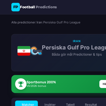
FP
Football
Predictions
Alla predictioner
/
Iran
/
Persiska Gulf Pro League
IRAN
Persiska Gulf Pro Leag
Båda gör mål Predictioner & tips
Sportbonus 200%
H
VM 2026-bonus
Matcher
Insikter
Tabell
Resultat