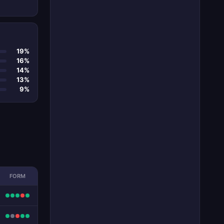
19%
16%
14%
13%
9%
FORM