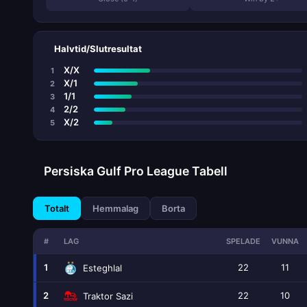
Halvtid/Slutresultat
X/X
1
X/1
2
1/1
3
2/2
4
X/2
5
Persiska Gulf Pro League Tabell
Totalt
Hemmalag
Borta
#
LAG
SPELADE
VUNNA
1
22
11
Esteghlal
2
22
10
Traktor Sazi