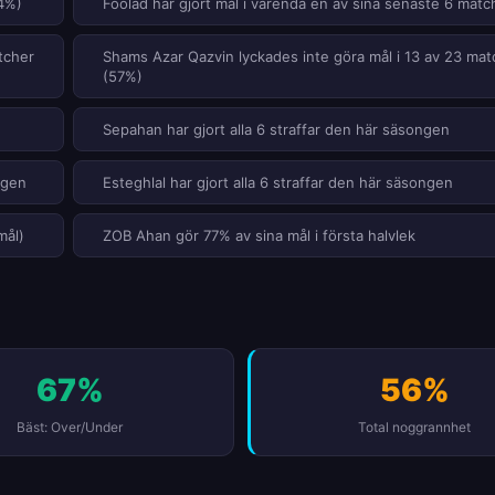
64%)
Foolad har gjort mål i varenda en av sina senaste 6 matc
tcher
Shams Azar Qazvin lyckades inte göra mål i 13 av 23 mat
(57%)
Sepahan har gjort alla 6 straffar den här säsongen
ngen
Esteghlal har gjort alla 6 straffar den här säsongen
mål)
ZOB Ahan gör 77% av sina mål i första halvlek
67%
56%
Bäst: Over/Under
Total noggrannhet