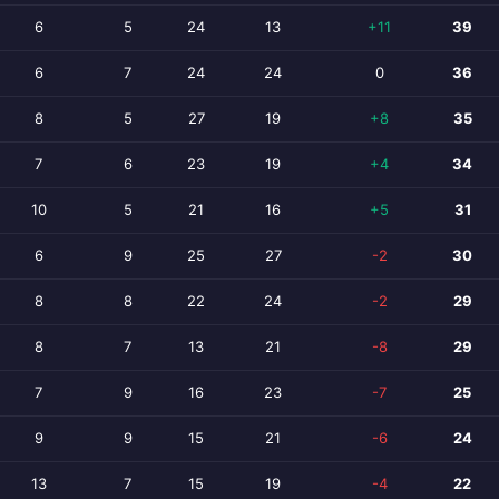
6
5
24
13
+11
39
6
7
24
24
0
36
8
5
27
19
+8
35
7
6
23
19
+4
34
10
5
21
16
+5
31
6
9
25
27
-2
30
8
8
22
24
-2
29
8
7
13
21
-8
29
7
9
16
23
-7
25
9
9
15
21
-6
24
13
7
15
19
-4
22