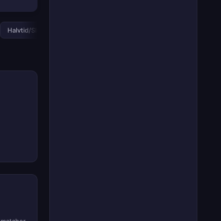
Halvtid/Slutresultat
Korrekt Resultat
Hörnor
Kort
Mål