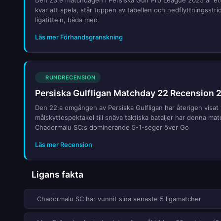
Den 23:e matchdagen i Persiska Gulf Pro League 2025 är ett
kvar att spela, står toppen av tabellen och nedflyttningsstri
ligatitteln, båda med
Läs mer Förhandsgranskning
RUNDRECENSION
Persiska Gulfligan Matchday 22 Recension 2
Den 22:a omgången av Persiska Gulfligan har återigen visat 
målskyttespektakel till snäva taktiska bataljer har denna m
Chadormalu SC:s dominerande 5-1-seger över Go
Läs mer Recension
Ligans fakta
Chadormalu SC har vunnit sina senaste 5 ligamatcher