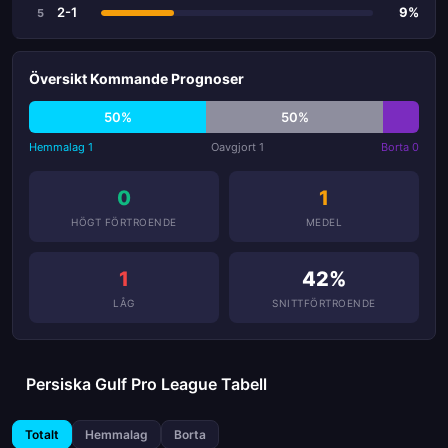
2-1
9%
5
Översikt Kommande Prognoser
50%
50%
Hemmalag 1
Oavgjort 1
Borta 0
0
1
HÖGT FÖRTROENDE
MEDEL
1
42%
LÅG
SNITTFÖRTROENDE
Persiska Gulf Pro League Tabell
Totalt
Hemmalag
Borta