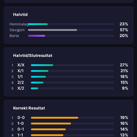
Halvtid
23%
Hemmalag
57%
Oavgjort
20%
Borta
Halvtid/Slutresultat
X/X
27%
1
X/1
21%
2
1/1
18%
3
2/2
15%
4
X/2
9%
5
Korrekt Resultat
0-0
19%
1
1-0
16%
2
0-1
14%
3
1-1
13%
4