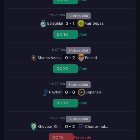
fre 27 feb.
Slutresultat
2 - 1
Esteghlal
Fajr Sepasi
DC 1X
Vann
fre 27 feb.
Slutresultat
0 - 2
Shams Azar Qazvin
Foolad
DC X2
Vann
fre 27 feb.
Slutresultat
0 - 0
Paykan
Sepahan
DC X2
Vann
fre 27 feb.
Slutresultat
0 - 2
Kheybar Khorramabad
Chadormalu SC
DC 1X
Förlorade