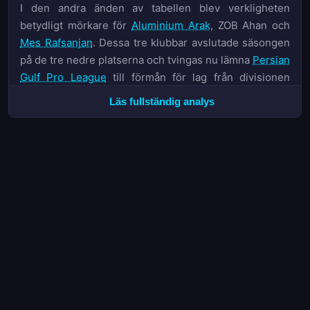
I den andra änden av tabellen blev verkligheten
betydligt mörkare för
Aluminium Arak
, ZOB Ahan och
Mes Rafsanjan
. Dessa tre klubbar avslutade säsongen
på de tre nedre platserna och tvingas nu lämna
Persian
Gulf Pro League
till förmån för lag från divisionen
below. Nedflyttningen innebär stora utmaningar för
Läs fullständig analys
respektive förening, både sportsligt och ekonomiskt.
Med säsongen avslutad och läget i tabellen definitivt
fastställt kan nu analytiker och oddssättare rikta
blickarna mot nästa säsong. Esteghlals dominans
under den gångna säsongen ger ett intressant
utgångsläge inför hur bookmakers kommer att sätta
odds inför 2026/27, medan de tre nedflyttade lagens
resa tillbaka mot toppen av iransk fotboll återstår att
skriva.
Esteghlal FC:s dominerande serieseger i 1X2-
marknaden