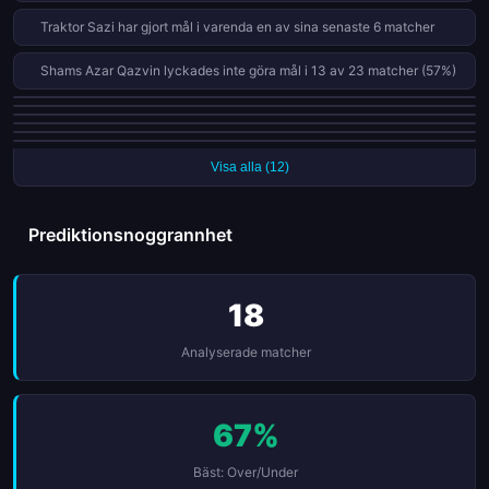
Traktor Sazi har gjort mål i varenda en av sina senaste 6 matcher
Shams Azar Qazvin lyckades inte göra mål i 13 av 23 matcher (57%)
Foolad gör 43% av sina mål efter den 75:e minuten (9 mål)
Sepahan har gjort alla 6 straffar den här säsongen
Kheybar Khorramabad har gjort alla 6 straffar den här säsongen
Esteghlal har gjort alla 6 straffar den här säsongen
Persepolis gör 43% av sina mål efter den 75:e minuten (10 mål)
ZOB Ahan gör 77% av sina mål i första halvlek
Visa alla (12)
Prediktionsnoggrannhet
18
Analyserade matcher
67%
Bäst: Over/Under