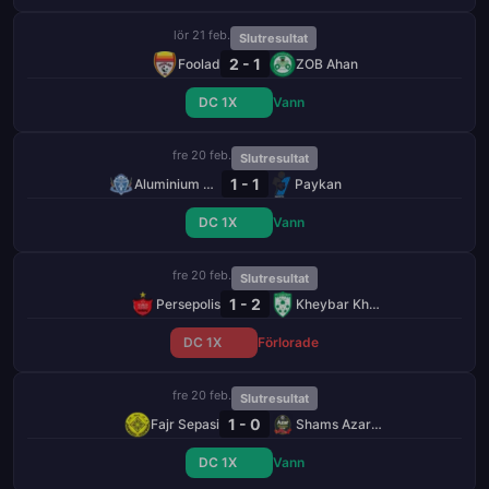
lör 21 feb.
Slutresultat
2 - 1
Foolad
ZOB Ahan
DC 1X
Vann
fre 20 feb.
Slutresultat
1 - 1
Aluminium Arak
Paykan
DC 1X
Vann
fre 20 feb.
Slutresultat
1 - 2
Persepolis
Kheybar Khorramabad
DC 1X
Förlorade
fre 20 feb.
Slutresultat
1 - 0
Fajr Sepasi
Shams Azar Qazvin
DC 1X
Vann