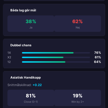
Båda lag gör mål
38%
62%
Ja
Nej
Dubbel chans
76%
1X
61%
X2
64%
12
Asiatisk Handikapp
Snittmålskillnad:
+0.22
81%
19%
Close (0-1)
Win by 2+