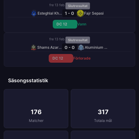
fre 13 feb.
Slutresultat
1 - 0
Esteghlal Khuzestan
Fajr Sepasi
DC 12
Vann
fre 13 feb.
Slutresultat
0 - 0
Shams Azar Qazvin
Aluminium Arak
DC 12
Förlorade
Säsongsstatistik
176
317
Matcher
Totala mål