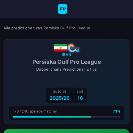
FP
Alla predictioner
/
Iran
/
Persiska Gulf Pro League
IRAN
Persiska Gulf Pro League
Dubbel chans Predictioner & tips
SÄSONG
LAG
2025/26
16
176 / 240 spelade matcher
73%