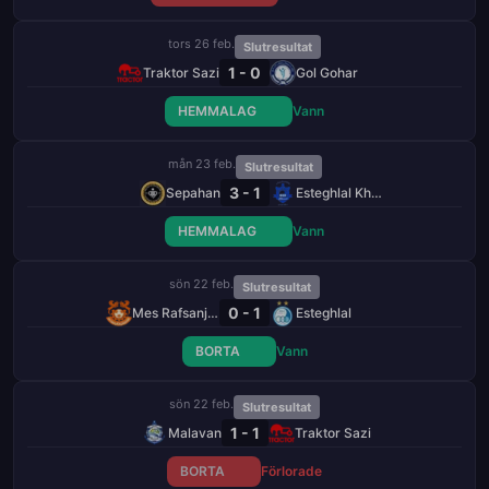
tors 26 feb.
Slutresultat
1 - 0
Traktor Sazi
Gol Gohar
HEMMALAG
Vann
mån 23 feb.
Slutresultat
3 - 1
Sepahan
Esteghlal Khuzestan
HEMMALAG
Vann
sön 22 feb.
Slutresultat
0 - 1
Mes Rafsanjan
Esteghlal
BORTA
Vann
sön 22 feb.
Slutresultat
1 - 1
Malavan
Traktor Sazi
BORTA
Förlorade