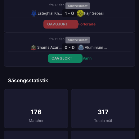
fre 13 feb.
Slutresultat
1 - 0
Esteghlal Khuzestan
Fajr Sepasi
OAVGJORT
Förlorade
fre 13 feb.
Slutresultat
0 - 0
Shams Azar Qazvin
Aluminium Arak
OAVGJORT
Vann
Säsongsstatistik
176
317
Matcher
Totala mål