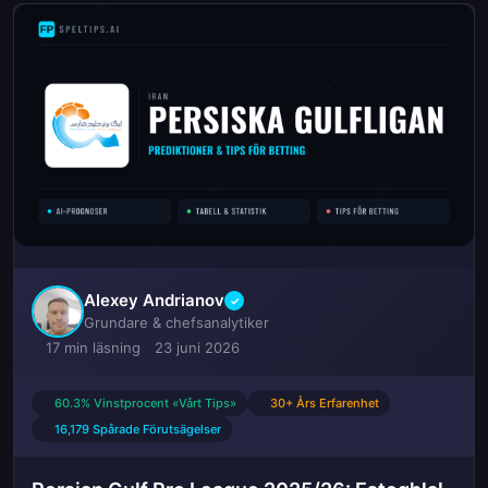
Alexey Andrianov
✓
Grundare & chefsanalytiker
17 min läsning
23 juni 2026
60.3% Vinstprocent «Vårt Tips»
30+ Års Erfarenhet
16,179 Spårade Förutsägelser