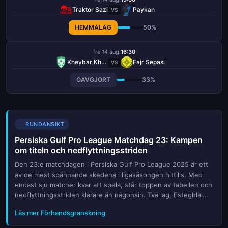
Traktor Sazi
Paykan
VS
HEMMALAG
50%
fre 14 aug.
16:30
Kheybar Khorramabad
Fajr Sepasi
VS
OAVGJORT
33%
RUNDANSIKT
Persiska Gulf Pro League Matchdag 23: Kampen
om titeln och nedflyttningsstriden
Den 23:e matchdagen i Persiska Gulf Pro League 2025 är ett
av de mest spännande skedena i ligasäsongen hittills. Med
endast sju matcher kvar att spela, står toppen av tabellen och
nedflyttningsstriden klarare än någonsin. Två lag, Esteghlal
och Sepahan, är i en virtuell kamp om ligatitteln, båda med
Läs mer Förhandsgranskning