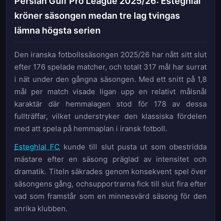
Persian Gulf Pro League 2025/26: Esteghlal
kröner säsongen medan tre lag tvingas
lämna högsta serien
Den iranska fotbollssäsongen 2025/26 har nått sitt slut
efter 176 spelade matcher, och totalt 317 mål har surrat
i nät under den gångna säsongen. Med ett snitt på 1,8
mål per match visade ligan upp en relativt målsnål
karaktär där hemmalagen stod för 178 av dessa
fullträffar, vilket understryker den klassiska fördelen
med att spela på hemmaplan i iransk fotboll.
Esteghlal FC
kunde till slut pusta ut som obestridda
mästare efter en säsong präglad av intensitet och
dramatik. Titeln säkrades genom konsekvent spel över
säsongens gång, ochsupportrarna fick till slut fira efter
vad som framstår som en minnesvärd säsong för den
anrika klubben.