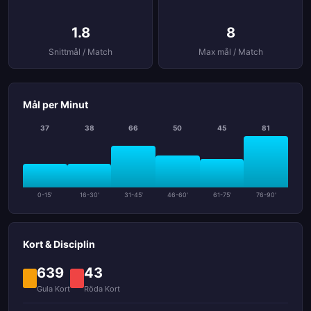
1.8
8
Snittmål / Match
Max mål / Match
Mål per Minut
37
38
66
50
45
81
0-15'
16-30'
31-45'
46-60'
61-75'
76-90'
Kort & Disciplin
639
43
Gula Kort
Röda Kort