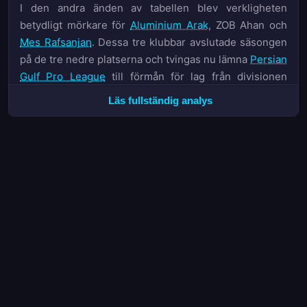
I den andra änden av tabellen blev verkligheten
betydligt mörkare för
Aluminium Arak
, ZOB Ahan och
Mes Rafsanjan
. Dessa tre klubbar avslutade säsongen
på de tre nedre platserna och tvingas nu lämna
Persian
Gulf Pro League
till förmån för lag från divisionen
below. Nedflyttningen innebär stora utmaningar för
Läs fullständig analys
respektive förening, både sportsligt och ekonomiskt.
Med säsongen avslutad och läget i tabellen definitivt
fastställt kan nu analytiker och oddssättare rikta
blickarna mot nästa säsong. Esteghlals dominans
under den gångna säsongen ger ett intressant
utgångsläge inför hur bookmakers kommer att sätta
odds inför 2026/27, medan de tre nedflyttade lagens
resa tillbaka mot toppen av iransk fotboll återstår att
skriva.
Esteghlal FC:s dominerande serieseger i 1X2-
marknaden