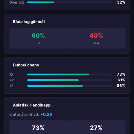
32%
Över 3.5
Båda lag gör mål
60%
40%
Ja
Nej
Dubbel chans
73%
1X
61%
X2
66%
12
Asiatisk Handikapp
Snittmålskillnad:
+0.26
73%
27%