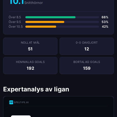
10.1
Snitthörnor
Över 8.5
68%
Över 9.5
53%
Över 10.5
42%
NOLLAT ​​MÅL
0-0 OAVGJORT
51
12
HEMMALAG GOALS
BORTALAG GOALS
192
159
Expertanalys av ligan