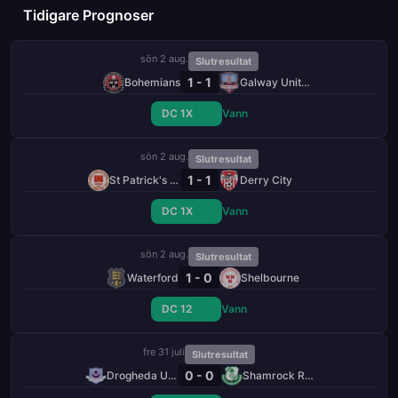
Tidigare Prognoser
sön 2 aug.
Slutresultat
1 - 1
Bohemians
Galway United
DC 1X
Vann
sön 2 aug.
Slutresultat
1 - 1
St Patrick's Athl.
Derry City
DC 1X
Vann
sön 2 aug.
Slutresultat
1 - 0
Waterford
Shelbourne
DC 12
Vann
fre 31 juli
Slutresultat
0 - 0
Drogheda United
Shamrock Rovers