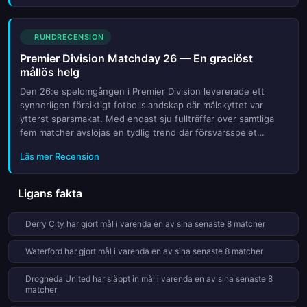
RUNDRECENSION
Premier Division Matchday 26 — En graciöst
mållös helg
Den 26:e spelomgången i Premier Division levererade ett
synnerligen försiktigt fotbollslandskap där målskyttet var
ytterst sparsmakat. Med endast sju fullträffar över samtliga
fem matcher avslöjas en tydlig trend där försvarsspelet
tillmäts betydligt högre värde än den offensiva kreativiteten
Läs mer Recension
hos...
Ligans fakta
Derry City har gjort mål i varenda en av sina senaste 8 matcher
Waterford har gjort mål i varenda en av sina senaste 8 matcher
Drogheda United har släppt in mål i varenda en av sina senaste 8
matcher