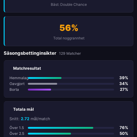
Bäst: Double Chance
56%
Total noggrannhet
Säsongsbettinginsikter
129 Matcher
Matchresultat
39%
Hemmalag
34%
Oavgjort
27%
Borta
Totala mål
Snitt:
2.72
mål/match
76%
Över 1.5
50%
Över 2.5