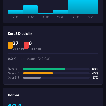
0-15'
16-30'
31-45'
46-60'
61-75'
76-90'
Kort & Disciplin
27
0
Gula Kort
Röda Kort
0.2
Kort per Match
(0.2 Gul)
Över 3.5
63%
Över 4.5
45%
Över 5.5
27%
Hörnor