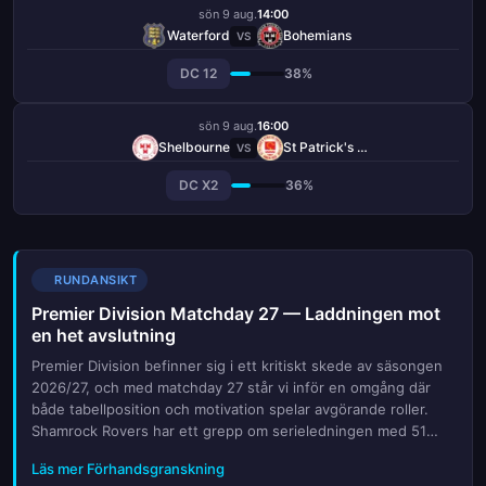
sön 9 aug.
14:00
Waterford
Bohemians
VS
DC 12
38%
sön 9 aug.
16:00
Shelbourne
St Patrick's Athl.
VS
DC X2
36%
RUNDANSIKT
Premier Division Matchday 27 — Laddningen mot
en het avslutning
Premier Division befinner sig i ett kritiskt skede av säsongen
2026/27, och med matchday 27 står vi inför en omgång där
både tabellposition och motivation spelar avgörande roller.
Shamrock Rovers har ett grepp om serieledningen med 51
poäng efter en stark säsong, men avståndet ner till rivalerna
Läs mer Förhandsgranskning
...