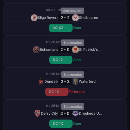
lör 27 juni
Slutresultat
2 - 2
Sligo Rovers
Shelbourne
DC X2
Vann
fre 26 juni
Slutresultat
2 - 0
Bohemians
St Patrick's Athl.
DC 12
Vann
fre 26 juni
Slutresultat
2 - 3
Dundalk
Waterford
DC 1X
Förlorade
fre 26 juni
Slutresultat
2 - 0
Derry City
Drogheda United
DC 1X
Vann