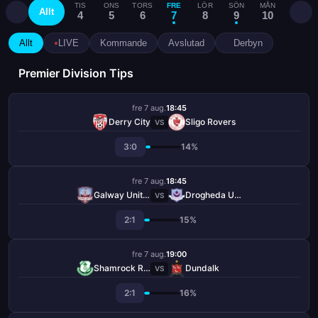
TIS
ONS
TORS
FRE
LÖR
SÖN
MÅN
TIS
Allt
4
5
6
7
8
9
10
11
Allt
LIVE
Kommande
Avslutad
Derbyn
Premier Division Tips
fre 7 aug.
18:45
Derry City
Sligo Rovers
VS
3:0
14%
fre 7 aug.
18:45
Galway United
Drogheda United
VS
2:1
15%
fre 7 aug.
19:00
Shamrock Rovers
Dundalk
VS
2:1
16%