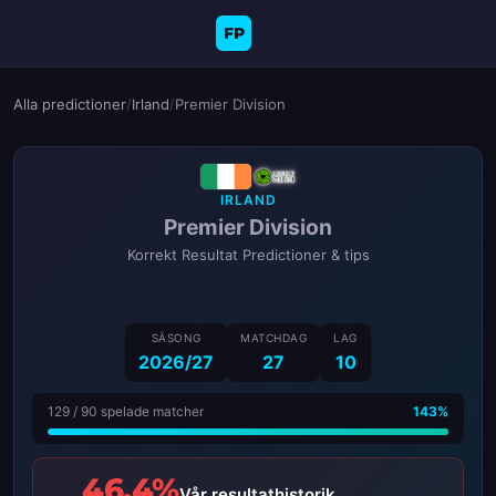
FP
Alla predictioner
/
Irland
/
Premier Division
IRLAND
Premier Division
Korrekt Resultat Predictioner & tips
SÄSONG
MATCHDAG
LAG
2026/27
27
10
129 / 90 spelade matcher
143%
46.4%
Vår resultathistorik