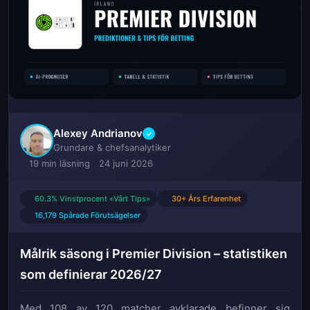
Alexey Andrianov
✓
Grundare & chefsanalytiker
19 min läsning
24 juni 2026
60.3% Vinstprocent «Vårt Tips»
30+ Års Erfarenhet
16,179 Spårade Förutsägelser
Målrik säsong i Premier Division – statistiken
som definierar 2026/27
Med 108 av 120 matcher avklarade befinner sig