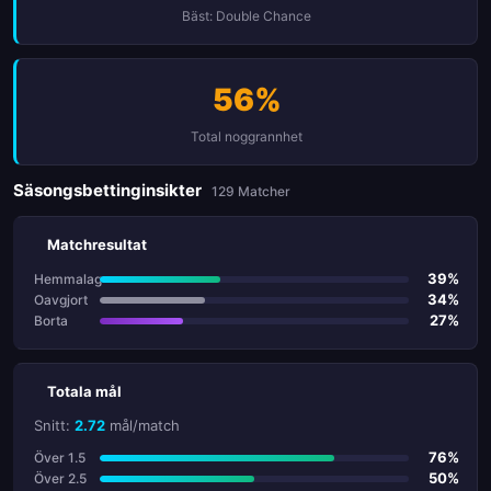
Bäst: Double Chance
56%
Total noggrannhet
Säsongsbettinginsikter
129 Matcher
Matchresultat
39%
Hemmalag
34%
Oavgjort
27%
Borta
Totala mål
Snitt:
2.72
mål/match
76%
Över 1.5
50%
Över 2.5