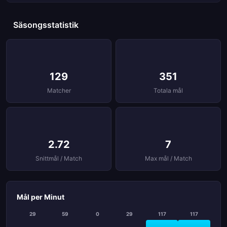
Säsongsstatistik
129
351
Matcher
Totala mål
2.72
7
Snittmål / Match
Max mål / Match
Mål per Minut
29
59
0
29
117
117