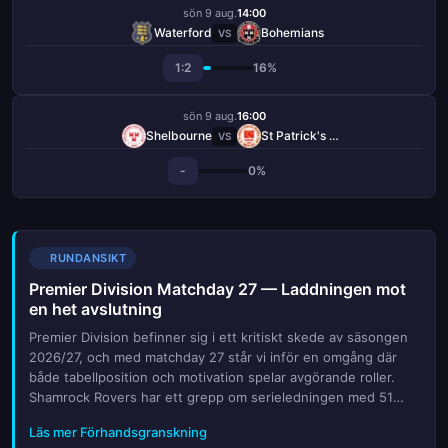
sön 9 aug.
14:00
Waterford
Bohemians
VS
1:2
16%
sön 9 aug.
16:00
Shelbourne
St Patrick's Athl.
VS
-
0%
RUNDANSIKT
Premier Division Matchday 27 — Laddningen mot
en het avslutning
Premier Division befinner sig i ett kritiskt skede av säsongen
2026/27, och med matchday 27 står vi inför en omgång där
både tabellposition och motivation spelar avgörande roller.
Shamrock Rovers har ett grepp om serieledningen med 51
poäng efter en stark säsong, men avståndet ner till rivalerna
Läs mer Förhandsgranskning
...