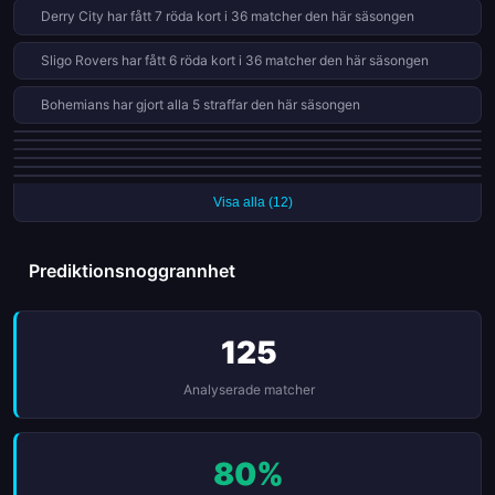
Derry City har fått 7 röda kort i 36 matcher den här säsongen
Sligo Rovers har fått 6 röda kort i 36 matcher den här säsongen
Bohemians har gjort alla 5 straffar den här säsongen
St Patrick's Athl. har gjort alla 4 straffar den här säsongen
Waterford har förlorat 9 av 18 hemmamatcher (50%)
Sligo Rovers har gjort alla 3 straffar den här säsongen
St Patrick's Athl. har fått 3 röda kort i 36 matcher den här säsongen
Waterford har fått 3 röda kort i 37 matcher den här säsongen
Drogheda United har gjort alla 3 straffar den här säsongen
Visa alla (12)
Prediktionsnoggrannhet
125
Analyserade matcher
80%