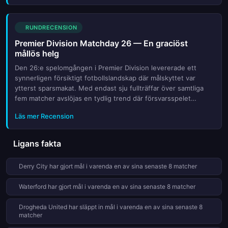
RUNDRECENSION
Premier Division Matchday 26 — En graciöst
mållös helg
Den 26:e spelomgången i Premier Division levererade ett
synnerligen försiktigt fotbollslandskap där målskyttet var
ytterst sparsmakat. Med endast sju fullträffar över samtliga
fem matcher avslöjas en tydlig trend där försvarsspelet
tillmäts betydligt högre värde än den offensiva kreativiteten
Läs mer Recension
hos...
Ligans fakta
Derry City har gjort mål i varenda en av sina senaste 8 matcher
Waterford har gjort mål i varenda en av sina senaste 8 matcher
Drogheda United har släppt in mål i varenda en av sina senaste 8
matcher