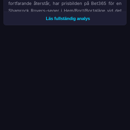
fortfarande återstår, har prisbilden på Bet365 för en
Shamrock Rovers-seger i Hem/Bort/Bortaläge vid det
här laget justerats betydligt till förmån för det ledande
Läs fullständig analys
laget.
Mot den bakgrunden utgör bottenstriden en skarp
kontrast.
Drogheda United
,
Sligo Rovers
och Waterford
befinner sig på de tre lägsta positionerna, och med
matchomgångar kvar att spela är avstånden till säker
mark fortsatt små. För Drogheda United, som möter
Derry City på bortaplan i nästa omgång – en match där
Bet365 erbjuder 1.55 för Derry City-seger, 3.7 för
oavgjort och 5.5 för en överraskande bortavinst för
Drogheda – blir varje poäng livsviktig. Skillnaderna i xG
och defensiv stabilitet mellan topp och botten speglar
sig tydligt i oddssättningen, där underdogs i denna del
av tabellen konstant möter höga implied probabilities
mot sig.