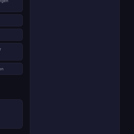
ongen
r
en