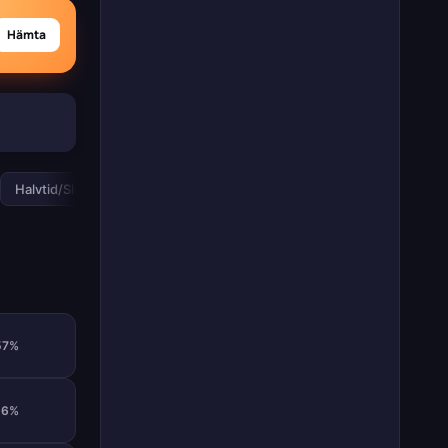
Hämta
Halvtid/Slutresultat
Korrekt Resultat
Hörnor
Kort
Mål
57%
56%