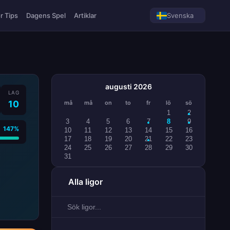
r Tips
Dagens Spel
Artiklar
Svenska
augusti 2026
LAG
10
må
må
on
to
fr
lö
sö
1
2
3
4
5
6
7
8
9
147%
10
11
12
13
14
15
16
17
18
19
20
21
22
23
24
25
26
27
28
29
30
31
Alla ligor