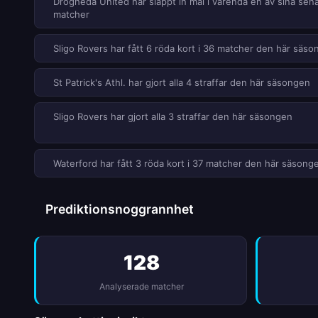
Drogheda United har släppt in mål i varenda en av sina sen
matcher
Sligo Rovers har fått 6 röda kort i 36 matcher den här säs
St Patrick's Athl. har gjort alla 4 straffar den här säsongen
Sligo Rovers har gjort alla 3 straffar den här säsongen
Waterford har fått 3 röda kort i 37 matcher den här säsong
Prediktionsnoggrannhet
128
Analyserade matcher