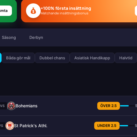
+100% första insättning
ämta
Matchande insättningsbonus
Säsong
Derbyn
Båda gör mål
Dubbel chans
Asiatisk Handikapp
Halvtid
Bohemians
ÖVER 2.5
VS
St Patrick's Athl.
UNDER 2.5
VS