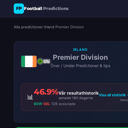
FP
Football
Predictions
Alla predictioner
/
Irland
/
Premier Division
IRLAND
Premier Division
Över / Under Predictioner & tips
46.9%
Vår resultathistorik
Visa all statistik
📊
senaste 180 dagarna
Meto
60W
·
68L
·
128 avslutade