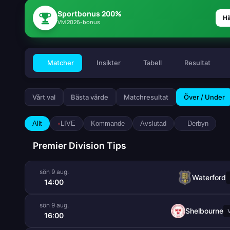
Sportbonus 200%
H
VM 2026-bonus
Matcher
Insikter
Tabell
Resultat
Vårt val
Bästa värde
Matchresultat
Över / Under
Allt
LIVE
Kommande
Avslutad
Derbyn
Premier Division Tips
sön 9 aug.
Waterford
14:00
sön 9 aug.
Shelbourne
16:00