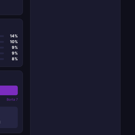
14%
10%
9%
9%
8%
Borta 7
E