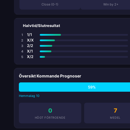
Close (0-1)
Win by 2+
Halvtid/Slutresultat
1/1
1
X/X
2
2/2
3
X/1
4
X/2
5
Översikt Kommande Prognoser
59%
Hemmalag 10
0
7
HÖGT FÖRTROENDE
MEDEL