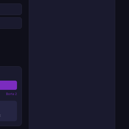
Borta 2
E