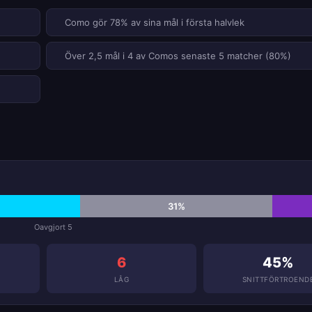
Como gör 78% av sina mål i första halvlek
Över 2,5 mål i 4 av Comos senaste 5 matcher (80%)
31%
Oavgjort 5
6
45%
LÅG
SNITTFÖRTROEND