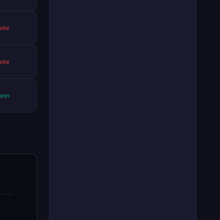
rade
rade
ann