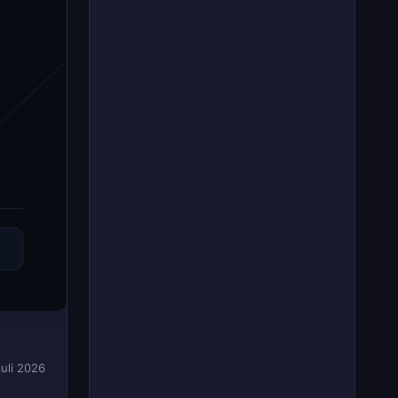
juli 2026