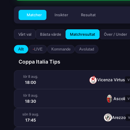
Matcher
Insikter
Resultat
Vårt val
Bästa värde
Matchresultat
Över / Under
Allt
LIVE
Kommande
Avslutad
Coppa Italia Tips
lör 8 aug.
Vicenza Virtus
V
18:00
lör 8 aug.
Ascoli
V
18:30
sön 9 aug.
Arezzo
17:45