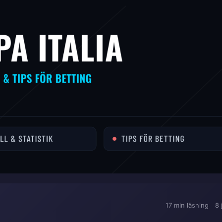
17 min läsning
8 