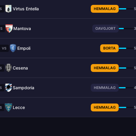
Virtus Entella
HEMMALAG
S
Mantova
OAVGJORT
VS
Empoli
BORTA
VS
Cesena
HEMMALAG
S
Sampdoria
HEMMALAG
S
Lecce
HEMMALAG
S