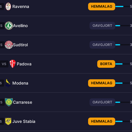
Ravenna
HEMMALAG
S
Avellino
OAVGJORT
VS
Sudtirol
OAVGJORT
VS
Padova
BORTA
VS
Modena
HEMMALAG
S
Carrarese
OAVGJORT
VS
Juve Stabia
HEMMALAG
S