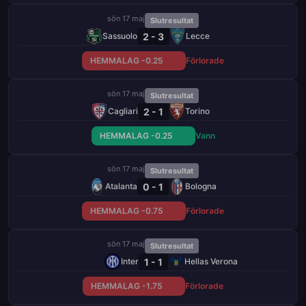
sön 17 maj
Slutresultat
2 - 3
Sassuolo
Lecce
HEMMALAG -0.25
Förlorade
sön 17 maj
Slutresultat
2 - 1
Cagliari
Torino
HEMMALAG -0.25
Vann
sön 17 maj
Slutresultat
0 - 1
Atalanta
Bologna
HEMMALAG -0.75
Förlorade
sön 17 maj
Slutresultat
1 - 1
Inter
Hellas Verona
HEMMALAG -1.75
Förlorade