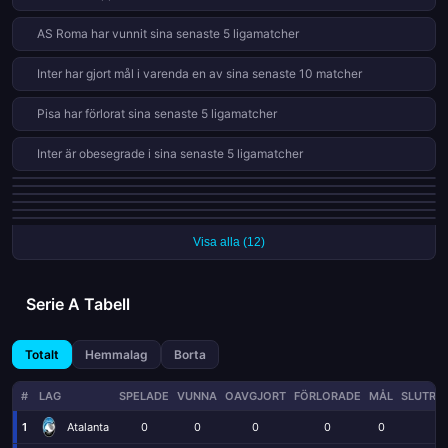
berättelserna bakom resultaten. Oavsett vilket lag du rotade
AS Roma har vunnit sina senaste 5 ligamatcher
för, erbjöd matchdag 38 något för alla anhängare av den
italienska fotbollen.
Inter har gjort mål i varenda en av sina senaste 10 matcher
Pisa har förlorat sina senaste 5 ligamatcher
Inter är obesegrade i sina senaste 5 ligamatcher
Hellas Verona har förlorat 13 av 19 hemmamatcher (68%)
Pisa har förlorat 13 av 19 hemmamatcher (68%)
Lazio har fått 9 röda kort i 38 matcher den här säsongen
Hellas Verona har gått 5 ligamatcher utan seger
AC Milan har gjort alla 7 straffar den här säsongen
Pisa har vunnit bara 0 av 19 bortamatcher den här säsongen
Visa alla (12)
Serie A Tabell
Totalt
Hemmalag
Borta
#
LAG
SPELADE
VUNNA
OAVGJORT
FÖRLORADE
MÅL
SLUTRE
1
Atalanta
0
0
0
0
0
0