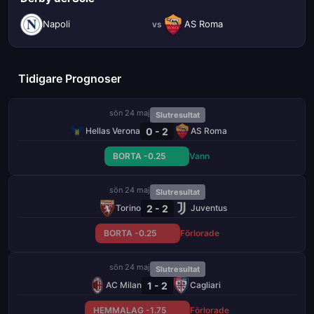
Napoli
AS Roma
vs
Tidigare Prognoser
sön 24 maj
Slutresultat
0 - 2
Hellas Verona
AS Roma
BORTA -0.25
Vann
sön 24 maj
Slutresultat
2 - 2
Torino
Juventus
BORTA -0.25
Förlorade
sön 24 maj
Slutresultat
1 - 2
AC Milan
Cagliari
HEMMALAG -1.75
Förlorade