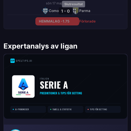
sön 17 maj
Slutresultat
1 - 0
Como
Parma
HEMMALAG -1.75
Förlorade
Expertanalys av ligan