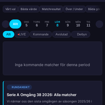
Vårt val
Bästa värde
Matchresultat
Över / Under
Båda gör må
ONS
TORS
FRE
LÖR
SÖN
MÅN
TIS
ONS
Allt
5
6
7
8
9
10
11
12
Allt
LIVE
Kommande
Avslutad
Derbyn
Inga kommande matcher för denna period
RUNDANSIKT
Serie A Omgång 38 2026: Alla matcher
Vi närmar oss den sista omgången av säsongen 2025/26 i