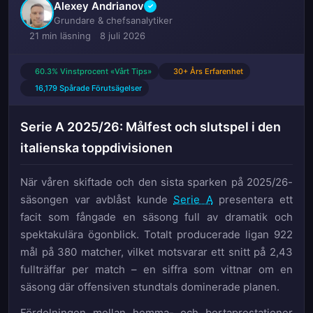
Alexey Andrianov
✓
Grundare & chefsanalytiker
21 min läsning
8 juli 2026
60.3% Vinstprocent «Vårt Tips»
30+ Års Erfarenhet
16,179 Spårade Förutsägelser
Serie A 2025/26: Målfest och slutspel i den
italienska toppdivisionen
När våren skiftade och den sista sparken på 2025/26-
säsongen var avblåst kunde
Serie A
presentera ett
facit som fångade en säsong full av dramatik och
spektakulära ögonblick. Totalt producerade ligan 922
mål på 380 matcher, vilket motsvarar ett snitt på 2,43
fullträffar per match – en siffra som vittnar om en
säsong där offensiven stundtals dominerade planen.
Fördelningen mellan hemma- och bortaprestationer