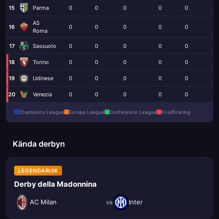
15
Parma
0
0
0
0
0
0
AS
16
0
0
0
0
0
0
Roma
17
Sassuolo
0
0
0
0
0
0
18
Torino
0
0
0
0
0
0
19
Udinese
0
0
0
0
0
0
20
Venezia
0
0
0
0
0
0
Champions League
Europa League
Conference League
Kvalificering
Kända derbyn
LEGENDARISK
Derby della Madonnina
AC Milan
Inter
vs