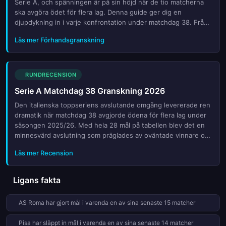
Serie A, och spänningen är på sin höjd när de tio matcherna
ska avgöra ödet för flera lag. Denna guide ger dig en
djupdykning in i varje konfrontation under matchdag 38. Från
titeljakten i toppen till kampen mot nedflyttningen i botten
Läs mer Förhandsgranskning
finns inget som är helt avgjort förrän slutvisan klingat ut. Vi
analyserar hur lagen har förberett sig, vilka skadebördor som
väntar tränarna och vilka nyckelspelare som kan bli avgörande.
Läs våra expertprognoser och få insikt i taktiska uppställningar
RUNDRECENSION
för att inte missa något i den italienska fotbollens stora
Serie A Matchdag 38 Granskning 2026
finalvecka.
Den italienska toppseriens avslutande omgång levererade ren
dramatik när matchdag 38 avgjorde ödena för flera lag under
säsongen 2025/26. Med hela 28 mål på tabellen blev det en
minnesvärd avslutning som präglades av oväntade vinnare och
sena snurr. I denna genomgång tittar vi närmare på de mest
Läs mer Recension
avgörande striderna som definierade slutet av turneringen. Vi
analyserar hur de stora klubbarna hantryckte pressen, vilka
överraskningar som skakade om tabellen och vilka
Ligans fakta
nyckelmoment som avgjorde titeln eller överlevnaden. Från
tidiga ledningar till sista minutens hjärtklappning var inget
AS Roma har gjort mål i varenda en av sina senaste 15 matcher
givet fram till den sista visslan. Denna sammanfattning ger dig
en fullständig bild av hur den spännande säsongen tog slut,
Pisa har släppt in mål i varenda en av sina senaste 14 matcher
med fokus på de statistiska höjdpunkterna och de mänskliga