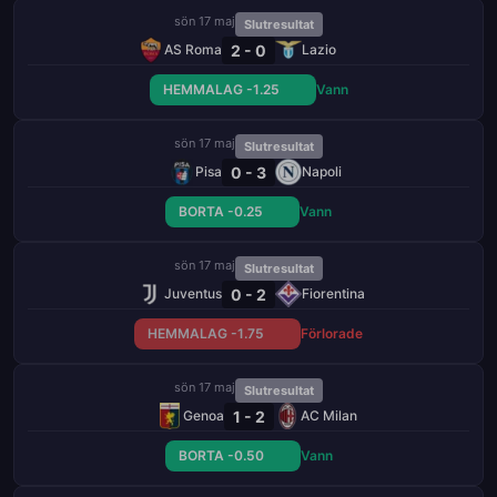
sön 17 maj
Slutresultat
2 - 0
AS Roma
Lazio
HEMMALAG -1.25
Vann
sön 17 maj
Slutresultat
0 - 3
Pisa
Napoli
BORTA -0.25
Vann
sön 17 maj
Slutresultat
0 - 2
Juventus
Fiorentina
HEMMALAG -1.75
Förlorade
sön 17 maj
Slutresultat
1 - 2
Genoa
AC Milan
BORTA -0.50
Vann