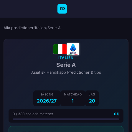
FP
Alla predictioner
/
Italien
/
Serie A
ITALIEN
Serie A
Asiatisk Handikapp Predictioner & tips
SÄSONG
MATCHDAG
LAG
2026/27
1
20
0 / 380 spelade matcher
0%