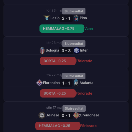
lör 23 maj
Slutresultat
2 - 1
Lazio
Pisa
HEMMALAG -0.75
Vann
lör 23 maj
Slutresultat
3 - 3
Bologna
Inter
BORTA -0.25
Förlorade
fre 22 maj
Slutresultat
1 - 1
Fiorentina
Atalanta
BORTA -0.25
Förlorade
sön 17 maj
Slutresultat
0 - 1
Udinese
Cremonese
HEMMALAG -0.25
Förlorade