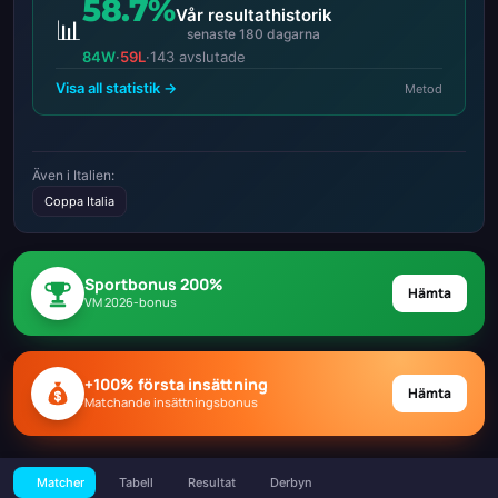
58.7%
Vår resultathistorik
📊
senaste 180 dagarna
84W
·
59L
·
143 avslutade
Visa all statistik →
Metod
Även i Italien:
Coppa Italia
Sportbonus 200%
Hämta
VM 2026-bonus
+100% första insättning
Hämta
Matchande insättningsbonus
Matcher
Tabell
Resultat
Derbyn