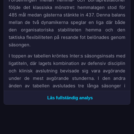
följde det klassiska mönstret: hemmalagen stod för
485 mål medan gästerna stänkte in 437. Denna balans
mellan de två dynamikerna speglar en liga där både
den organisatoriska stabiliteten hemma och den
taktiska flexibiliteten på resande fot belönades genom
säsongen.
I toppen av tabellen kröntes Inter:s säsongsinsats med
ligatiteln, där lagets kombination av defensiv disciplin
och klinisk avslutning bevisade sig vara avgörande
under de mest avgörande stunderna. I den andra
änden av tabellen avslutades tre långa säsonger i
Serie A: Cremonese,
Hellas Verona
och Pisa tvingades
Läs fullständig analys
alla till tydlig nedflyttning och får nu söka sig tillbaka
genom
Serie B
.
Medan vissa säsonger tenderar att definieras av en
ensam dominant kraft eller en oväntad mörk häst,