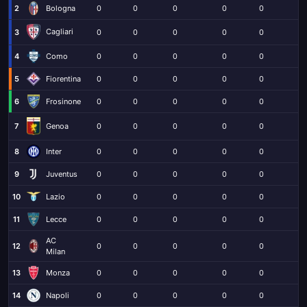
2
Bologna
0
0
0
0
0
0
Cagliari
3
0
0
0
0
0
0
4
Como
0
0
0
0
0
0
5
Fiorentina
0
0
0
0
0
0
6
Frosinone
0
0
0
0
0
0
7
0
0
0
0
0
0
Genoa
8
Inter
0
0
0
0
0
0
9
Juventus
0
0
0
0
0
0
10
Lazio
0
0
0
0
0
0
11
Lecce
0
0
0
0
0
0
AC
12
0
0
0
0
0
0
Milan
13
Monza
0
0
0
0
0
0
14
Napoli
0
0
0
0
0
0