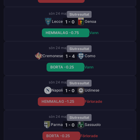
sön 24 maj
Slutresultat
1 - 0
Lecce
Genoa
HEMMALAG -0.75
Vann
sön 24 maj
Slutresultat
1 - 4
Cremonese
Como
BORTA -0.25
Vann
sön 24 maj
Slutresultat
1 - 0
Napoli
Udinese
HEMMALAG -1.25
Förlorade
sön 24 maj
Slutresultat
1 - 0
Parma
Sassuolo
BORTA -0.25
Förlorade