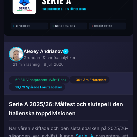
Alexey Andrianov
✓
Grundare & chefsanalytiker
21 min läsning
8 juli 2026
60.3% Vinstprocent «Vårt Tips»
30+ Års Erfarenhet
16,179 Spårade Förutsägelser
Serie A 2025/26: Målfest och slutspel i den
italienska toppdivisionen
När våren skiftade och den sista sparken på 2025/26-
säsongen var avblåst kunde
Serie A
presentera ett