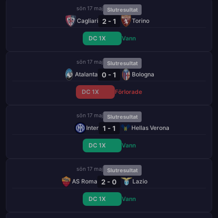
sön 17 maj
Slutresultat
2 - 1
Cagliari
Torino
DC 1X
Vann
sön 17 maj
Slutresultat
0 - 1
Atalanta
Bologna
DC 1X
Förlorade
sön 17 maj
Slutresultat
1 - 1
Inter
Hellas Verona
DC 1X
Vann
sön 17 maj
Slutresultat
2 - 0
AS Roma
Lazio
DC 1X
Vann