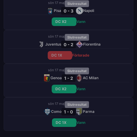
sön 17 maj
Slutresultat
0 - 3
Pisa
Napoli
DC X2
Vann
sön 17 maj
Slutresultat
0 - 2
Juventus
Fiorentina
DC 1X
Förlorade
sön 17 maj
Slutresultat
1 - 2
Genoa
AC Milan
DC X2
Vann
sön 17 maj
Slutresultat
1 - 0
Como
Parma
DC 1X
Vann