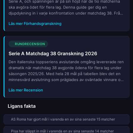
Serie A, och spänningen är på sin höjd när de tio matcherna
ska avgöra ödet för flera lag. Denna guide ger dig en
djupdykning in i varje konfrontation under matchdag 38. Från
titeljakten i toppen till kampen mot nedflyttningen i botten
Läs mer Förhandsgranskning
finns inget som är helt avgjort förrän slutvisan klingat ut. Vi
analyserar hur lagen har förberett sig, vilka skadebördor som
väntar tränarna och vilka nyckelspelare som kan bli avgörande.
Läs våra expertprognoser och få insikt i taktiska uppställningar
RUNDRECENSION
för att inte missa något i den italienska fotbollens stora
Serie A Matchdag 38 Granskning 2026
finalvecka.
Den italienska toppseriens avslutande omgång levererade ren
dramatik när matchdag 38 avgjorde ödena för flera lag under
säsongen 2025/26. Med hela 28 mål på tabellen blev det en
minnesvärd avslutning som präglades av oväntade vinnare och
sena snurr. I denna genomgång tittar vi närmare på de mest
Läs mer Recension
avgörande striderna som definierade slutet av turneringen. Vi
analyserar hur de stora klubbarna hantryckte pressen, vilka
överraskningar som skakade om tabellen och vilka
Ligans fakta
nyckelmoment som avgjorde titeln eller överlevnaden. Från
tidiga ledningar till sista minutens hjärtklappning var inget
AS Roma har gjort mål i varenda en av sina senaste 15 matcher
givet fram till den sista visslan. Denna sammanfattning ger dig
en fullständig bild av hur den spännande säsongen tog slut,
Pisa har släppt in mål i varenda en av sina senaste 14 matcher
med fokus på de statistiska höjdpunkterna och de mänskliga