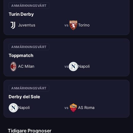
ANMÄRKNINGSVÄRT
Turin Derby
Juventus
Torino
vs
ANMÄRKNINGSVÄRT
Toppmatch
AC Milan
Napoli
vs
ANMÄRKNINGSVÄRT
Derby del Sole
Napoli
AS Roma
vs
Tidigare Prognoser