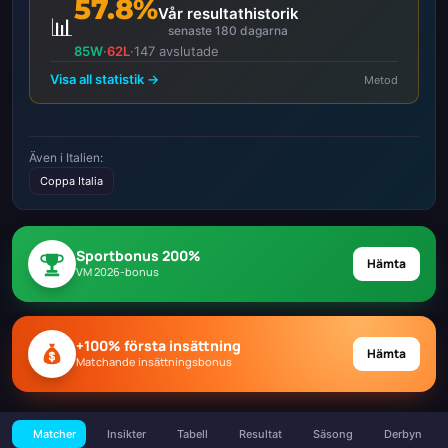
57.8%
Vår resultathistorik
📊
senaste 180 dagarna
85W
·
62L
·
147 avslutade
Visa all statistik →
Metod
Även i Italien:
Coppa Italia
Sportbonus 200%
Hämta
VM 2026-bonus
+100% första insättning
Hämta
Matchande insättningsbonus
Matcher
Insikter
Tabell
Resultat
Säsong
Derbyn