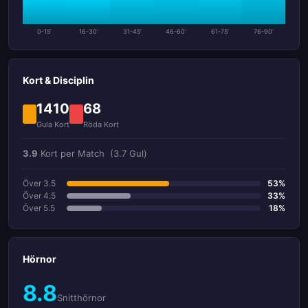
0-15'
16-30'
31-45'
46-60'
61-75'
76-90'
Kort & Disciplin
1410
68
Gula Kort
Röda Kort
3.9
Kort per Match
(3.7 Gul)
Över 3.5
53%
Över 4.5
33%
Över 5.5
18%
Hörnor
8.8
Snitthörnor