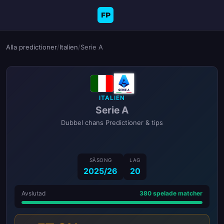
FP
Alla predictioner
/
Italien
/
Serie A
ITALIEN
Serie A
Dubbel chans Predictioner & tips
SÄSONG
LAG
2025/26
20
Avslutad
380 spelade matcher