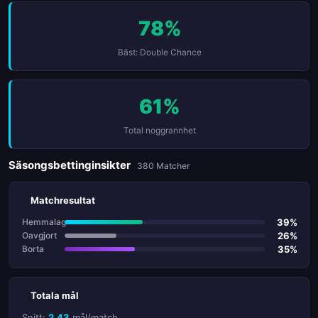
78%
Bäst: Double Chance
61%
Total noggrannhet
Säsongsbettinginsikter
380 Matcher
Matchresultat
39%
Hemmalag
26%
Oavgjort
35%
Borta
Totala mål
Snitt:
2.43
mål/match