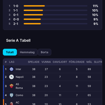
1-0
11%
1
1-1
10%
2
0-1
10%
3
0-0
9%
4
2-1
9%
5
Serie A Tabell
Totalt
Hemmalag
Borta
#
LAG
SPELADE
VUNNA
OAVGJORT
FÖRLORADE
MÅL
SLUTRE
1
Inter
38
27
6
5
89
3
2
Napoli
38
23
7
8
58
3
AS
3
38
23
4
11
59
31
Roma
4
Como
38
20
11
7
65
2
AC
5
38
20
10
8
53
3