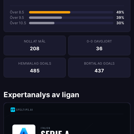
Över 8.5
49%
Över 9.5
39%
Över 10.5
30%
NOLLAT ​​MÅL
0-0 OAVGJORT
208
36
HEMMALAG GOALS
BORTALAG GOALS
485
437
Expertanalys av ligan