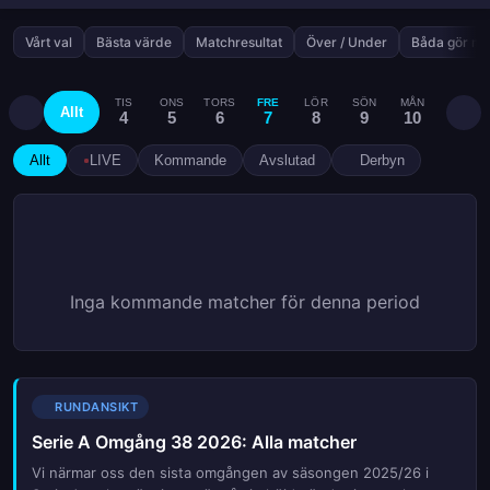
Vårt val
Bästa värde
Matchresultat
Över / Under
Båda gör må
TIS
ONS
TORS
FRE
LÖR
SÖN
MÅN
TIS
Allt
4
5
6
7
8
9
10
11
Allt
LIVE
Kommande
Avslutad
Derbyn
Inga kommande matcher för denna period
RUNDANSIKT
Serie A Omgång 38 2026: Alla matcher
Vi närmar oss den sista omgången av säsongen 2025/26 i