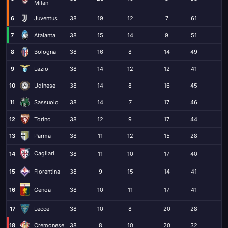
Milan
6
Juventus
38
19
12
7
61
3
7
Atalanta
38
15
14
9
51
3
8
Bologna
38
16
8
14
49
4
9
Lazio
38
14
12
12
41
4
10
Udinese
38
14
8
16
45
4
11
Sassuolo
38
14
7
17
46
5
12
Torino
38
12
9
17
44
6
13
Parma
38
11
12
15
28
4
Cagliari
14
38
11
10
17
40
5
15
Fiorentina
38
9
15
14
41
5
16
38
10
11
17
41
51
Genoa
17
Lecce
38
10
8
20
28
5
18
Cremonese
38
8
10
20
32
5