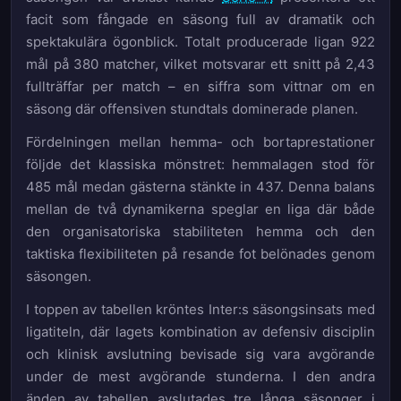
facit som fångade en säsong full av dramatik och
spektakulära ögonblick. Totalt producerade ligan 922
mål på 380 matcher, vilket motsvarar ett snitt på 2,43
fullträffar per match – en siffra som vittnar om en
säsong där offensiven stundtals dominerade planen.
Fördelningen mellan hemma- och bortaprestationer
följde det klassiska mönstret: hemmalagen stod för
485 mål medan gästerna stänkte in 437. Denna balans
mellan de två dynamikerna speglar en liga där både
den organisatoriska stabiliteten hemma och den
taktiska flexibiliteten på resande fot belönades genom
säsongen.
I toppen av tabellen kröntes Inter:s säsongsinsats med
ligatiteln, där lagets kombination av defensiv disciplin
och klinisk avslutning bevisade sig vara avgörande
under de mest avgörande stunderna. I den andra
änden av tabellen avslutades tre långa säsonger i