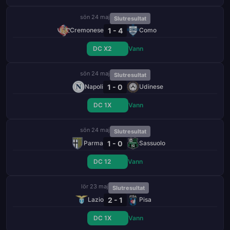
sön 24 maj
Slutresultat
1 - 4
Cremonese
Como
DC X2
Vann
sön 24 maj
Slutresultat
1 - 0
Napoli
Udinese
DC 1X
Vann
sön 24 maj
Slutresultat
1 - 0
Parma
Sassuolo
DC 12
Vann
lör 23 maj
Slutresultat
2 - 1
Lazio
Pisa
DC 1X
Vann