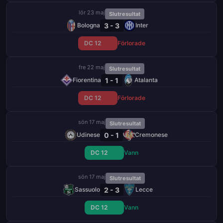
lör 23 maj
Slutresultat
3 - 3
Bologna
Inter
DC 12
Förlorade
fre 22 maj
Slutresultat
1 - 1
Fiorentina
Atalanta
DC 12
Förlorade
sön 17 maj
Slutresultat
0 - 1
Udinese
Cremonese
DC 12
Vann
sön 17 maj
Slutresultat
2 - 3
Sassuolo
Lecce
DC 12
Vann