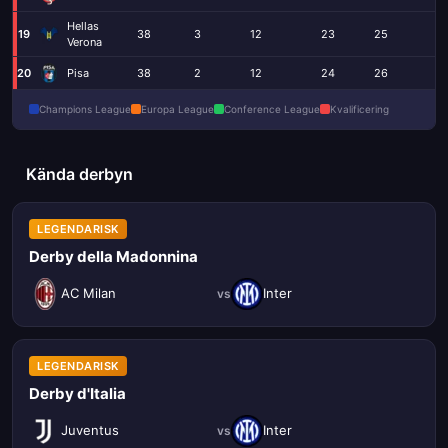
Hellas
19
38
3
12
23
25
61
Verona
20
Pisa
38
2
12
24
26
71
Champions League
Europa League
Conference League
Kvalificering
Kända derbyn
LEGENDARISK
Derby della Madonnina
AC Milan
Inter
vs
LEGENDARISK
Derby d'Italia
Juventus
Inter
vs