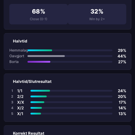
68%
32%
Close (0-1)
Win by 2+
Halvtid
29%
Hemmalag
44%
Oavgjort
27%
Borta
Halvtid/Slutresultat
1/1
24%
1
2/2
20%
2
X/X
17%
3
X/2
14%
4
X/1
13%
5
Korrekt Resultat