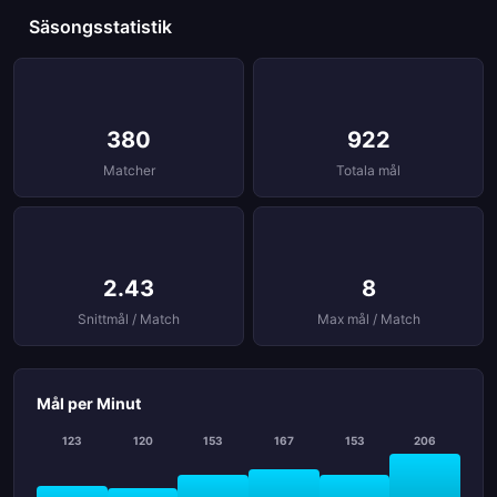
Säsongsstatistik
380
922
Matcher
Totala mål
2.43
8
Snittmål / Match
Max mål / Match
Mål per Minut
123
120
153
167
153
206