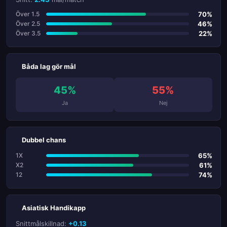
70%
Över 1.5
46%
Över 2.5
22%
Över 3.5
Båda lag gör mål
45%
55%
Ja
Nej
Dubbel chans
65%
1X
61%
X2
74%
12
Asiatisk Handikapp
Snittmålskillnad:
+0.13