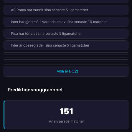
berättelserna bakom resultaten. Oavsett vilket lag du rotade
AS Roma har vunnit sina senaste 5 ligamatcher
för, erbjöd matchdag 38 något för alla anhängare av den
italienska fotbollen.
Inter har gjort mål i varenda en av sina senaste 10 matcher
Pisa har förlorat sina senaste 5 ligamatcher
Inter är obesegrade i sina senaste 5 ligamatcher
Hellas Verona har förlorat 13 av 19 hemmamatcher (68%)
Pisa har förlorat 13 av 19 hemmamatcher (68%)
Lazio har fått 9 röda kort i 38 matcher den här säsongen
Hellas Verona har gått 5 ligamatcher utan seger
AC Milan har gjort alla 7 straffar den här säsongen
Pisa har vunnit bara 0 av 19 bortamatcher den här säsongen
Visa alla (12)
Prediktionsnoggrannhet
151
Analyserade matcher