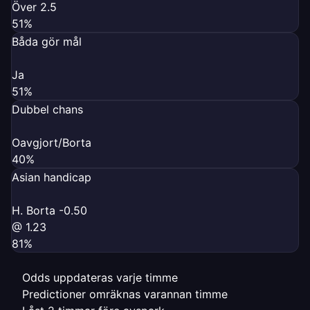
Över 2.5
51%
Båda gör mål
Ja
51%
Dubbel chans
Oavgjort/Borta
40%
Asian handicap
H. Borta -0.50
@ 1.23
81%
Odds uppdateras varje timme
Predictioner omräknas varannan timme