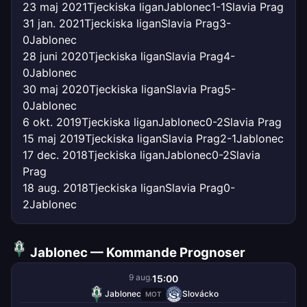
23 maj 2021
Tjeckiska ligan
Jablonec
1-1
Slavia Prag
31 jan. 2021
Tjeckiska ligan
Slavia Prag
3-
0
Jablonec
28 juni 2020
Tjeckiska ligan
Slavia Prag
4-
0
Jablonec
30 maj 2020
Tjeckiska ligan
Slavia Prag
5-
0
Jablonec
6 okt. 2019
Tjeckiska ligan
Jablonec
0-2
Slavia Prag
15 maj 2019
Tjeckiska ligan
Slavia Prag
2-1
Jablonec
17 dec. 2018
Tjeckiska ligan
Jablonec
0-2
Slavia
Prag
18 aug. 2018
Tjeckiska ligan
Slavia Prag
0-
2
Jablonec
Jablonec — Kommande Prognoser
9 aug.
15:00
Jablonec
Slovácko
MOT