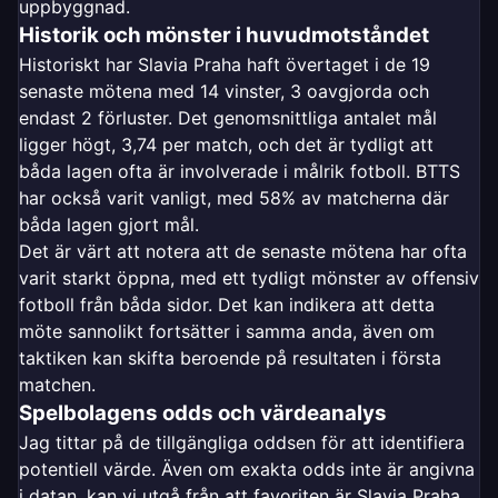
uppbyggnad.
Historik och mönster i huvudmotståndet
Historiskt har Slavia Praha haft övertaget i de 19
senaste mötena med 14 vinster, 3 oavgjorda och
endast 2 förluster. Det genomsnittliga antalet mål
ligger högt, 3,74 per match, och det är tydligt att
båda lagen ofta är involverade i målrik fotboll. BTTS
har också varit vanligt, med 58% av matcherna där
båda lagen gjort mål.
Det är värt att notera att de senaste mötena har ofta
varit starkt öppna, med ett tydligt mönster av offensiv
fotboll från båda sidor. Det kan indikera att detta
möte sannolikt fortsätter i samma anda, även om
taktiken kan skifta beroende på resultaten i första
matchen.
Spelbolagens odds och värdeanalys
Jag tittar på de tillgängliga oddsen för att identifiera
potentiell värde. Även om exakta odds inte är angivna
i datan, kan vi utgå från att favoriten är Slavia Praha,