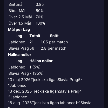
Snittmål
3.85
Båda Mål
60%
Över 2.5 Mål
70%
Över 1.5 Mål
100%
Mål per Lag
Lag
Totalt
Snitt
Jablonec
21
1.05 per match
Slavia Prag
56
2.8 per match
Hållna nollor
Lag
Hållna nollor
Jablonec
1 (5%)
Slavia Prag
7 (35%)
13 maj 2026
Tjeckiska ligan
Slavia Prag
5-
1
Jablonec
13 dec. 2025
Tjeckiska ligan
Slavia Prag
4-
3
Jablonec
16 aug. 2025
Tjeckiska ligan
Jablonec
1-1
Slavia