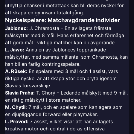
utnyttja chanser i motattack kan bli deras nyckel för
att skapa en gynnsam totalutgång.
Nyckelspelare: Matchavgörande individer
Jablonec:
J. Chramosta – En av lagets främsta
målskyttar med 8 mål. Hans erfarenhet och förmåga
att göra mål i viktiga matcher kan bli avgörande.
L. Jawo:
Ännu en av Jablonecs topprankade
målskyttar, med samma målantal som Chramosta, kan
han bli en farlig kontringsspelare.
A. Růsek:
En spelare med 3 mål och 1 assist, vars
riktiga nyckel är att skapa ytor och bryta igenom
Slavias försvarslinje.
Slavia Praha:
T. Chorý – Ledande målskytt med 9 mål,
en riktig målskytt i stora matcher.
M. Chytil:
7 mål, och en spelare som kan agera som
en djupliggande forward eller playmaker.
L. Provod:
7 assist, vilket visar att han är lagets
kreativa motor och central i deras offensiva