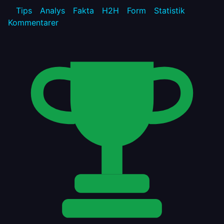
Tips
Analys
Fakta
H2H
Form
Statistik
Kommentarer