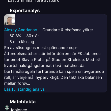
Låst 2 timmar före avspark
Expertanalys
Alexey Andrianov
Grundare & chefsanalytiker
60.3%
30+ år
6 min läsning
En av säsongens mest spännande cup-
åttondelsmatcher står inför dörren när FK Jablonec
tar emot Slavia Praha på Stadion Strelnice. Med ett
kvartsfinalutgångsformat i två matcher, där
bortamålsregeln fortfarande kan spela en avgörande
roll, är varje mål hyperviktigt. Den taktiska balansen
mellan försv...
Läs fullständig analys
Matchfakta
Jablonec