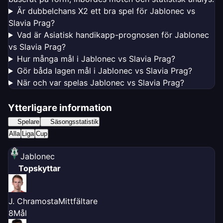
Är dubbelchans X2 ett bra spel för Jablonec vs
Slavia Prag?
Vad är Asiatisk handikapp-prognosen för Jablonec
vs Slavia Prag?
Hur många mål i Jablonec vs Slavia Prag?
Gör båda lagen mål i Jablonec vs Slavia Prag?
När och var spelas Jablonec vs Slavia Prag?
Ytterligare information
Spelare
Säsongsstatistik
Alla
Liga
Cup
Jablonec
Topskyttar
J. Chramosta
Mittfältare
8
Mål