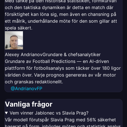
Med tanke på den historiska statistiken, formkurvan
och den taktiska dynamiken är detta en match där
försiktighet kan löna sig, men även en chansning på
ett målrik, underhållande möte för den som gillar att
spela säkert.
Alexey Andrianov
Grundare & chefsanalytiker
Grundare av Football Predictions — en AI-driven
plattform för fotbollsanalys som täcker över 180 ligor
världen över. Varje prognos genereras av vår motor
och granskas redaktionellt.
@AndrianovFP
Vanliga frågor
Vem vinner Jablonec vs Slavia Prag?
Vår modell förutspår Slavia Prag med 56% säkerhet
baserat på form, inbördes möten och statistisk analys.