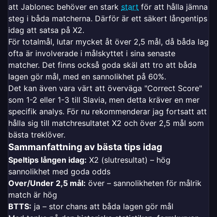
att Jablonec behöver en stark
start
för att hålla jämna
steg i båda matcherna. Därför är ett säkert långentips
idag att satsa på X2.
För totalmål, lutar mycket åt över 2,5 mål, då båda lag
ofta är involverade i målskyttet i sina senaste
matcher. Det finns också goda skäl att tro att båda
lagen gör mål, med en sannolikhet på 60%.
Det kan även vara värt att överväga "Correct Score"
som 1-2 eller 1-3 till Slavia, men detta kräver en mer
specifik analys. För nu rekommenderar jag fortsatt att
hålla sig till matchresultatet X2 och över 2,5 mål som
bästa treklöver.
Sammanfattning av bästa tips idag
Speltips lången idag:
X2 (slutresultat) – hög
sannolikhet med goda odds
Over/Under 2,5 mål:
över – sannolikheten för målrik
match är hög
BTTS:
ja – stor chans att båda lagen gör mål