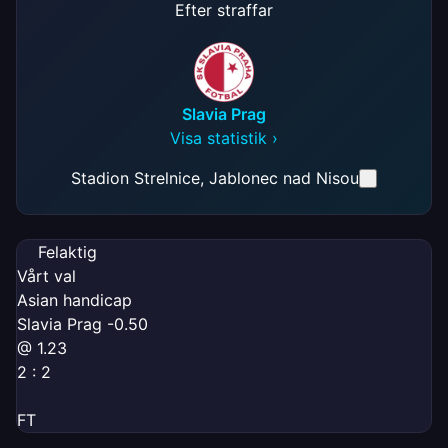
Efter straffar
Slavia Prag
Visa statistik ›
Stadion Strelnice
, Jablonec nad Nisou
Felaktig
Vårt val
Asian handicap
Slavia Prag -0.50
@ 1.23
2 : 2
FT