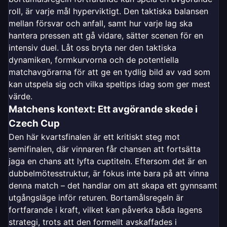
roll, är varje mål hyperviktigt. Den taktiska balansen
mellan försvar och anfall, samt hur varje lag ska
hantera pressen att gå vidare, sätter scenen för en
intensiv duel. Låt oss bryta ner den taktiska
dynamiken, formkurvorna och de potentiella
matchavgörarna för att ge en tydlig bild av vad som
kan utspela sig och vilka speltips idag som ger mest
värde.
Matchens kontext: Ett avgörande skede i
Czech Cup
Den här kvartsfinalen är ett kritiskt steg mot
semifinalen, där vinnaren får chansen att fortsätta
jaga en chans att lyfta cuptiteln. Eftersom det är en
dubbelmötesstruktur, är fokus inte bara på att vinna
denna match – det handlar om att skapa ett gynnsamt
utgångsläge inför returen. Bortamålsregeln är
fortfarande i kraft, vilket kan påverka båda lagens
strategi, trots att den formellt avskaffades i