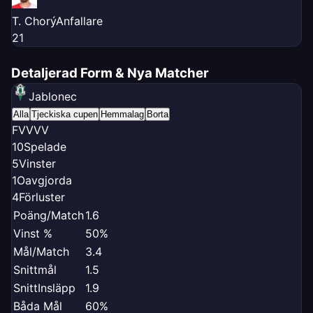
T. Chorý
Anfallare
2
1
Detaljerad Form & Nya Matcher
Jablonec
Alla
Tjeckiska cupen
Hemmalag
Borta
F
V
V
V
V
10
Spelade
5
Vinster
1
Oavgjorda
4
Förluster
Poäng/Match
1.6
Vinst %
50%
Mål/Match
3.4
Snittmål
1.5
SnittInsläpp
1.9
Båda Mål
60%