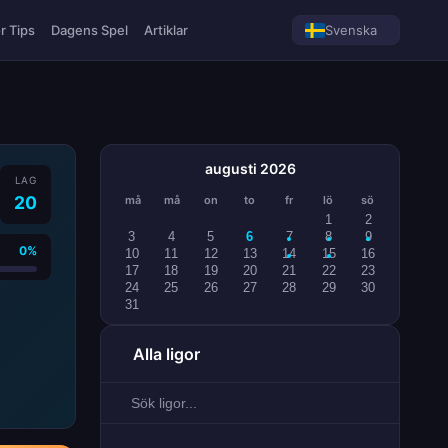
r Tips
Dagens Spel
Artiklar
Svenska
augusti 2026
LAG
20
må
må
on
to
fr
lö
sö
1
2
3
4
5
6
7
8
9
0%
10
11
12
13
14
15
16
17
18
19
20
21
22
23
24
25
26
27
28
29
30
31
Alla ligor