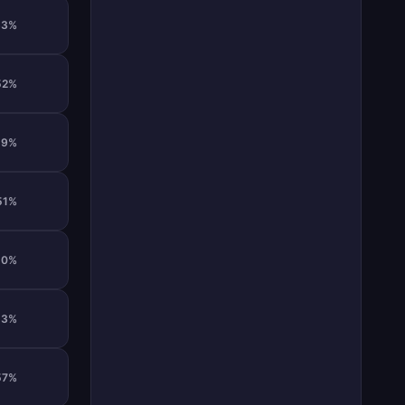
63%
52%
59%
51%
50%
53%
57%