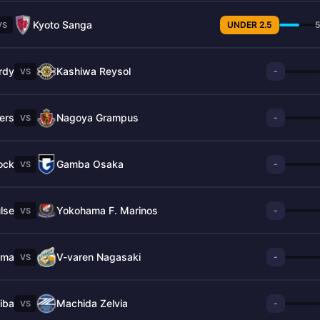
Kyoto Sanga
UNDER 2.5
VS
rdy
Kashiwa Reysol
-
VS
ers
Nagoya Grampus
-
VS
ock
Gamba Osaka
-
VS
lse
Yokohama F. Marinos
-
VS
ama
V-varen Nagasaki
-
VS
iba
Machida Zelvia
-
VS