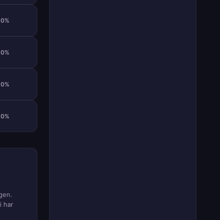
0%
0%
0%
0%
gen.
i har