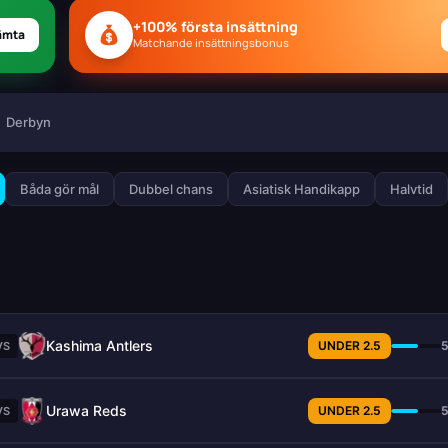
+100% första insättning
ämta
Matchande insättningsbonus
Derbyn
Båda gör mål
Dubbel chans
Asiatisk Handikapp
Halvtid
Kashima Antlers
UNDER 2.5
VS
Urawa Reds
UNDER 2.5
VS