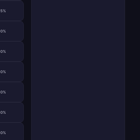
55%
0%
0%
0%
0%
0%
0%