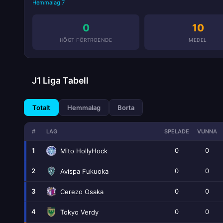
Hemmalag 7
0
10
HÖGT FÖRTROENDE
MEDEL
J1 Liga Tabell
Totalt
Hemmalag
Borta
#
LAG
SPELADE
VUNNA
1
0
0
Mito HollyHock
2
0
0
Avispa Fukuoka
3
0
0
Cerezo Osaka
4
0
0
Tokyo Verdy